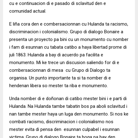
cu e continuacion di e pasado di sclavitud den e
comunidad actual
.
E liña cora den e combersacionnan cu Hulanda ta racismo,
discriminacion i colonialismo. Grupo di dialogo Bonaire a
presenta un proyecto pa bini cu un monumento cu nomber
i fam di esunnan cu tabata catibo a haya libertad prome di
juli 1863. Hulanda a bay di acuerdo pa facilita e
monumento. Mi ke trece un discusion saliendo for di e
combersacionnan di mesa cu Grupo di Dialogo ta
organisa. Un punto importante ta si ta nomber di e
hendenan libera so mester ta riba e monumento.
Unda nomber di e doñonan di catibo mester bini i e parti di
Hulanda. Na Hulanda tambe tabatin bos pa aboli sclavitud i
nan tambe mester haya un luga den monumento. Si nos ke
combati racismo, discriminacion i colonialismo nos
mester evita di pensa den esunnan culpabel i esunnan
victima. Grupo di dialogo Bonaire ta boga pa bay den