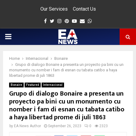
Our Services
Contact Us
Facebook
Twitter
Instagram
Pinterest
Youtube
Email
Whatsapp
PRIMARY
MENU
Home
Internacional
Bonaire
app
Grupo di dialogo Bonaire a presenta un proyecto pa bini cu un
monumento cu nomber i fam di esnan cu tabata catibo a haya
libertad prome di juli 1863
Bonaire
Featured
Internacional
Grupo di dialogo Bonaire a presenta un
proyecto pa bini cu un monumento cu
nomber i fam di esnan cu tabata catibo
a haya libertad prome di juli 1863
by
EA News Author
September 26, 2023
0
2323