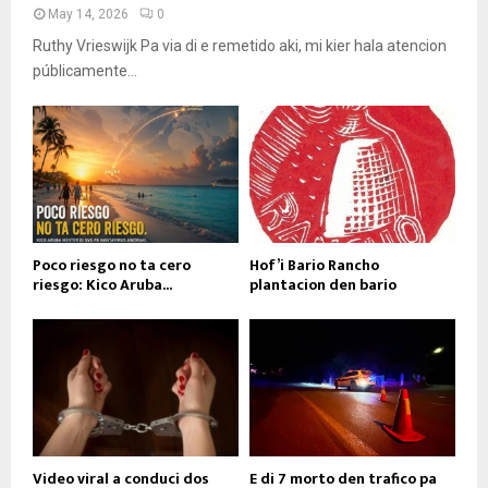
May 14, 2026
0
Ruthy Vrieswijk Pa via di e remetido aki, mi kier hala atencion
públicamente...
Poco riesgo no ta cero
Hof’i Bario Rancho
riesgo: Kico Aruba...
plantacion den bario
Video viral a conduci dos
E di 7 morto den trafico pa