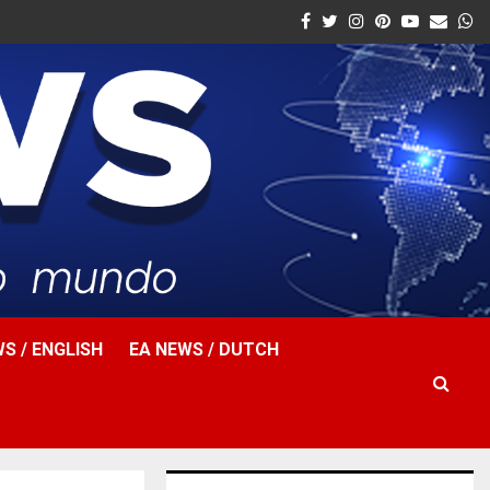
Facebook
Twitter
Instagram
Pinterest
Youtube
Email
W
S / ENGLISH
EA NEWS / DUTCH