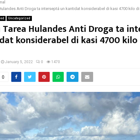
onal
Hulandes Anti Droga ta interseptá un kantidat konsiderabel di kasi 4700 kilo d
red
Uncategorized
 Tarea Hulandes Anti Droga ta int
dat konsiderabel di kasi 4700 kilo 
January 5, 2022
0
1470
0