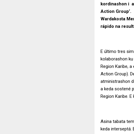
kordinashon i a
Action Group’. 
Wardakosta Mer
rápido na resul
E último tres si
kolaborashon ku 
Region Karibe, 
Action Group). De
atministrashon d
a keda sostené 
Region Karibe. E 
Asina tabata tem
keda interseptá.