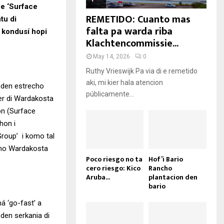
 e ‘Surface
REMETIDO: Cuanto mas
tu di
falta pa warda riba
 kondusí hopi
Klachtencommissie...
May 14, 2026
0
Ruthy Vrieswijk Pa via di e remetido
aki, mi kier hala atencion
, den estrecho
públicamente...
er di Wardakosta
on (Surface
shon i
roup’ i komo tal
omo Wardakosta
Poco riesgo no ta
Hof’i Bario
cero riesgo: Kico
Rancho
Aruba...
plantacion den
bario
á ‘go-fast’ a
 den serkania di