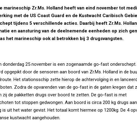
e marineschip Zr.Ms. Holland heeft van eind november tot med
king met de US Coast Guard en de Kustwacht Caribisch Gebi
hept tijdens 5 verschillende acties. Daarbij heeft Zr.Ms. Holla
inatie en aansturing van de deelnemende eenheden op zich ge
s het marineschip ook al betrokken bij 3 drugsvangsten.
an donderdag 25 november is een zogenaamde go-fast onderschept. 
 opgepikt door de sensoren aan boord van Zr.Ms. Holland in de buu
oute. Het stationsschip zette hierop de achtervolging in en lanceer
oten. Zodra de opvarenden van de go-fast in de gaten kregen dat z
zij de pakketten drugs over boord te zetten. De go-fast is met
hoten tot stoppen gedwongen. Aan boord is circa 200 kg drugs aan
 is uit het water gevist. Het totaal komt hiermee op 1200kg. De 4 op
anse kustwacht aangehouden.