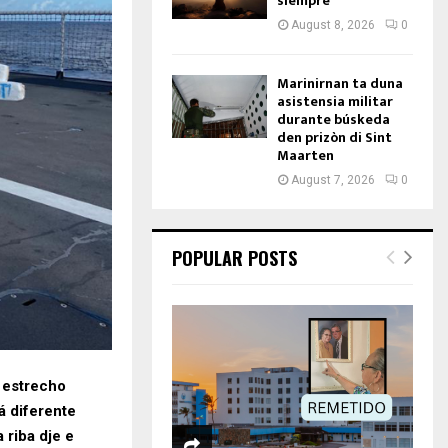
siempre
August 8, 2026
0
Marinirnan ta duna
asistensia militar
durante búskeda
den prizòn di Sint
Maarten
August 7, 2026
0
POPULAR POSTS
n estrecho
á diferente
 riba dje e