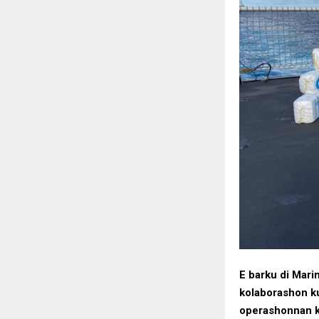
E barku di Mari
kolaborashon ku
operashonnan ko