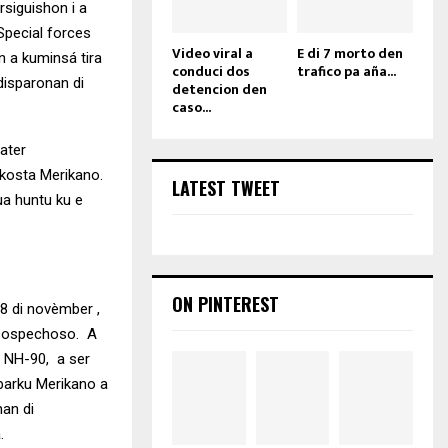
rsiguishon i a
Special forces
Video viral a
E di 7 morto den
n a kuminsá tira
conduci dos
trafico pa aña...
disparonan di
detencion den
caso...
ater
akosta Merikano.
LATEST TWEET
ua huntu ku e
ON PINTEREST
28 di novèmber ,
 sospechoso. A
, NH-90, a ser
 barku Merikano a
nan di
.