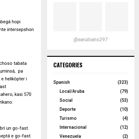
abegá hopi
ante intersepshon
@earubiano297
echoso tabata
CATEGORIES
 kuminsá, pa
e helikòpter i
Spanish
(323)
ast
Local/Aruba
(79)
ahero, kasi 570
Social
(53)
rikano.
Deporte
(10)
Turismo
(4)
Internacional
(12)
brí un go-fast.
septá e go-fast.
Venezuela
(2)