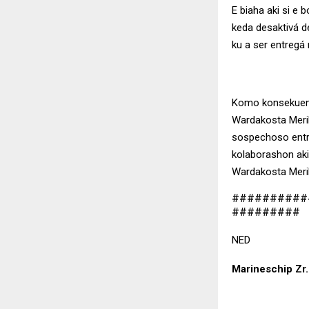
E biaha aki si e 
keda desaktivá d
ku a ser entregá
Komo konsekuensi
Wardakosta Merik
sospechoso entre
kolaborashon aki
Wardakosta Merik
##########
#########
NED
Marineschip Zr.