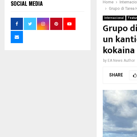
SOCIAL MEDIA
Home
Internaci
Grupo di Tarea 
Internacional
Featu
Grupo di
un kanti
kokaina
by
EA News Author
SHARE