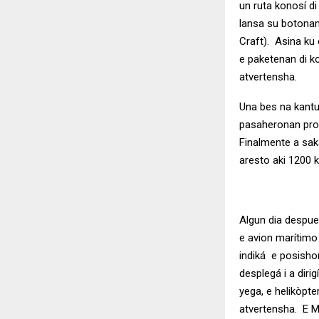
un ruta konosí d
lansa su botonan
Craft). Asina ku 
e paketenan di k
atvertensha.
Una bes na kantu
pasaheronan pro
Finalmente a sak
aresto aki 1200 k
Algun dia despue
e avion marítim
indiká e posishon
desplegá i a diri
yega, e helikòpte
atvertensha. E Me