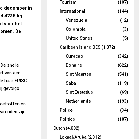
Tourism
(107)
io december in
International
(144)
ed 4735 kg
Venezuela
(12)
nd voor het
Colombia
(3)
nomen. De
United States
(5)
Caribean Island BES
(1,872)
Curacao
(342)
De snelle
Bonaire
(622)
rt van een
Sint Maarten
(541)
de haar FRISC-
Saba
(119)
ij gevolgd
Sint Eustatius
(69)
Netherlands
(193)
getroffen en
Police
(34)
varenden zijn
Politics
(187)
Dutch
(4,802)
Lokaal/Aruba
(2,312)