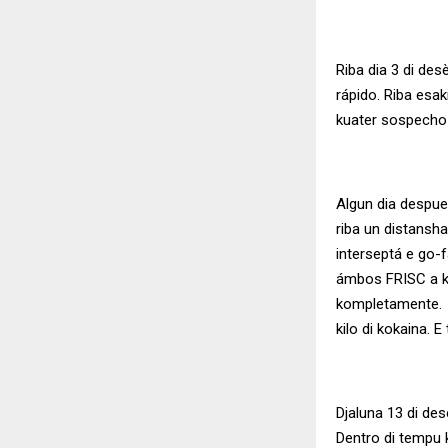
Riba dia 3 di de
rápido. Riba esak
kuater sospecho t
Algun dia despue
riba un distansh
interseptá e go-f
ámbos FRISC a k
kompletamente. E
kilo di kokaina.
Djaluna 13 di des
Dentro di tempu 