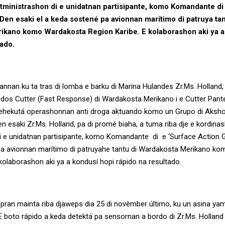
tministrashon di e unidatnan partisipante, komo Komandante di
Den esaki el a keda sostené pa avionnan marítimo di patruya tan
ikano komo Wardakosta Region Karibe. E kolaborashon aki ya a
tado.
mannan ku ta tras di lomba e barku di Marina Hulandes Zr.Ms. Holland
dos Cutter (Fast Response) di Wardakosta Merikano i e Cutter Pant
a ehekutá operashonnan anti droga aktuando komo un Grupo di Aksh
n esaki Zr.Ms. Holland, pa di promé biaha, a tuma riba dje e kordina
i e unidatnan partisipante, komo Komandante di e ‘Surface Action G
pa avionnan marítimo di patruyahe tantu di Wardakosta Merikano k
kolaborashon aki ya a kondusí hopi rápido na resultado.
pran mainta riba djaweps dia 25 di novèmber último, ku un asina yam
 E boto rápido a keda detektá pa sensornan a bordo di Zr.Ms. Holland