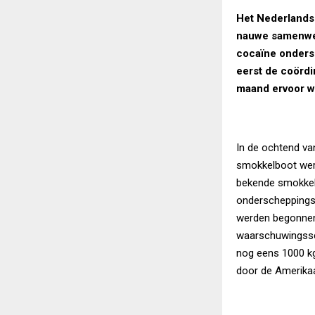
Het Nederlands
nauwe samenwer
cocaïne ondersc
eerst de coörd
maand ervoor wa
In de ochtend v
smokkelboot werd
bekende smokkelr
onderscheppingsb
werden begonnen 
waarschuwingssc
nog eens 1000 kg
door de Amerika