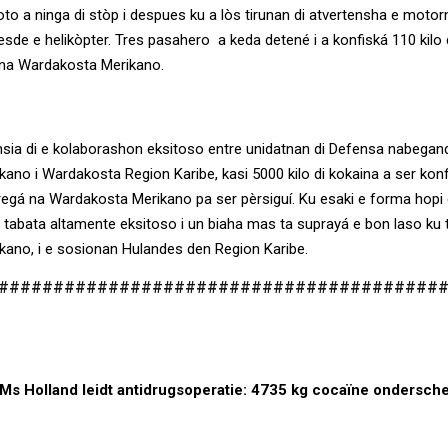
boto a ninga di stòp i despues ku a lòs tirunan di atvertensha e motor
esde e helikòpter. Tres pasahero a keda detené i a konfiská 110 kilo 
 na Wardakosta Merikano.
a di e kolaborashon eksitoso entre unidatnan di Defensa nabegand
ano i Wardakosta Region Karibe, kasi 5000 kilo di kokaina a ser konf
gá na Wardakosta Merikano pa ser pèrsiguí. Ku esaki e forma hopi 
 tabata altamente eksitoso i un biaha mas ta suprayá e bon laso ku t
ano, i e sosionan Hulandes den Region Karibe.
########################################
Ms Holland leidt antidrugsoperatie: 4735 kg cocaïne ondersch