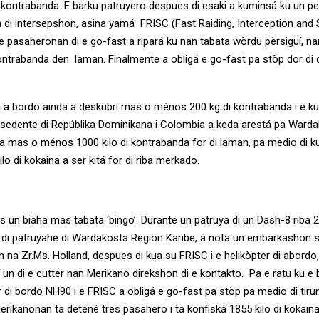
i kontrabanda. E barku patruyero despues di esaki a kuminsá ku un pe
 di intersepshon, asina yamá FRISC (Fast Raiding, Interception and 
e pasaheronan di e go-fast a ripará ku nan tabata wòrdu pèrsiguí, na
ontrabanda den laman. Finalmente a obligá e go-fast pa stòp dor di 
 a bordo ainda a deskubrí mas o ménos 200 kg di kontrabanda i e ku
sedente di Repúblika Dominikana i Colombia a keda arestá pa Ward
a mas o ménos 1000 kilo di kontrabanda for di laman, pa medio di k
ilo di kokaina a ser kitá for di riba merkado.
s un biaha mas tabata ‘bingo’. Durante un patruya di un Dash-8 riba 
o di patruyahe di Wardakosta Region Karibe, a nota un embarkashon
 na Zr.Ms. Holland, despues di kua su FRISC i e helikòpter di abordo
gí un di e cutter nan Merikano direkshon di e kontakto. Pa e ratu ku e
r di bordo NH90 i e FRISC a obligá e go-fast pa stòp pa medio di tiru
rikanonan ta detené tres pasahero i ta konfiská 1855 kilo di kokaina