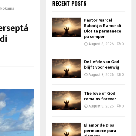
RECENT POSTS
i kokaina
Pastor Marcel
erseptá
Balootje: E amor di
Dios ta permanece
di
pa semper
August 8, 2026
0
De liefde van God
blijft voor eeuwig
August 8, 2026
0
The love of God
remains forever
August 8, 2026
0
El amor de Dios
permanece para