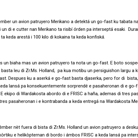
sèmber un avion patruyero Merikano a detektá un go-fast ku tabata n
i un di e cutter nan Merikano ta risibí órden pa interseptá esaki. Dur
a keda arestá i 100 kilo di kokaina ta keda konfiská.
s un biaha mas un avion patruyero ta nota un go-fast. E boto sosp
a basta leu di Zr.Ms. Holland, pa kua motibu un persiguishon largu a
ast. Despues ku a aserká e go-fast basta djaserka, pero for di bista, 
eda lansá pa konsekuentemente sorprendé e pasaheronan di e go-f
 ekipo di Wardakosta abordo di e FRISC a haña, ademas di tres pas
 E tres pasaheronan i e kontrabanda a keda entregá na Wardakosta Me
èmber nèt fuera di bista di Zr.Ms. Holland un avion patruyero a desku
kòrtiku e helikòpternan di bordo i ámbos FRISC a keda lansá pa inter