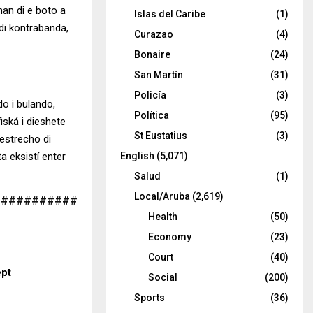
nan di e boto a
Islas del Caribe
(1)
di kontrabanda,
Curazao
(4)
Bonaire
(24)
San Martín
(31)
Policía
(3)
o i bulando,
Política
(95)
iská i dieshete
St Eustatius
(3)
estrecho di
a eksistí enter
English
(5,071)
Salud
(1)
Local/Aruba
(2,619)
###########
Health
(50)
Economy
(23)
Court
(40)
ept
Social
(200)
Sports
(36)