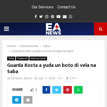
Our Services
Contact Us
Facebook
Twitter
Instagram
Pinterest
Youtube
Email
Whatsapp
PRIMARY
MENU
Home
Internacional
Saba
app
Guarda Kosta a yuda un boto di vela na Saba
Saba
Featured
Internacional
Guarda Kosta a yuda un boto di vela na
Saba
by
EA News Author
July 11, 2023
1
2319
SHARE
1