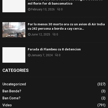
mil florin for di bancomatico
February 13, 2026
0
Por lo menos 30 morto ora cu un avion di Air India
cu 242 persona a bordo a cay cerca...
June 12, 2025
0
Parada di Flambeu cu 8 detencion
January 7, 2024
0
CATEGORIES
Uncategorized
(327)
Ban Bende?
(3)
Ban Come?
(2)
Video
(791)