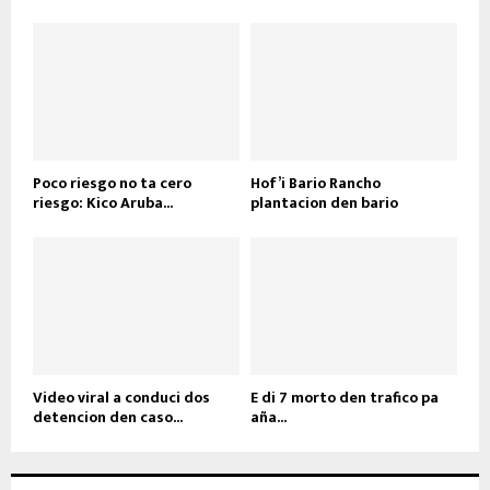
Poco riesgo no ta cero
Hof’i Bario Rancho
riesgo: Kico Aruba...
plantacion den bario
Video viral a conduci dos
E di 7 morto den trafico pa
detencion den caso...
aña...