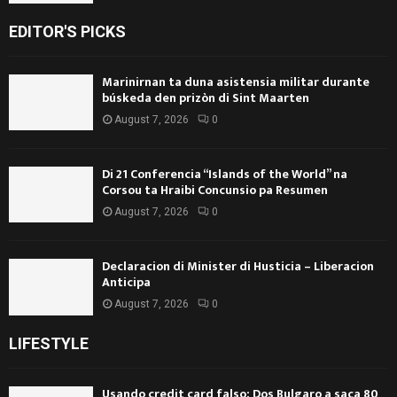
EDITOR'S PICKS
Marinirnan ta duna asistensia militar durante
búskeda den prizòn di Sint Maarten
August 7, 2026
0
Di 21 Conferencia “Islands of the World” na
Corsou ta Hraibi Concunsio pa Resumen
August 7, 2026
0
Declaracion di Minister di Husticia – Liberacion
Anticipa
August 7, 2026
0
LIFESTYLE
Usando credit card falso: Dos Bulgaro a saca 80