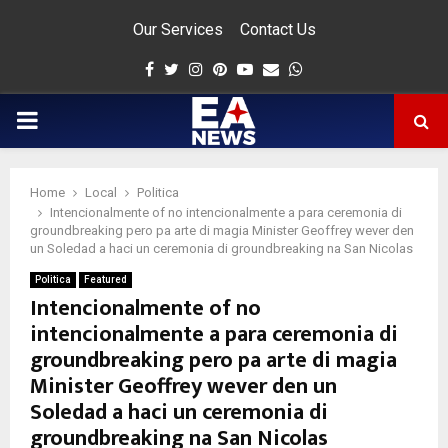
Our Services
Contact Us
Facebook
Twitter
Instagram
Pinterest
Youtube
Email
Whatsapp
PRIMARY
MENU
Home
Local
Politica
app
Intencionalmente of no intencionalmente a para ceremonia di
groundbreaking pero pa arte di magia Minister Geoffrey wever den
un Soledad a haci un ceremonia di groundbreaking na San Nicolas
Politica
Featured
Intencionalmente of no
intencionalmente a para ceremonia di
groundbreaking pero pa arte di magia
Minister Geoffrey wever den un
Soledad a haci un ceremonia di
groundbreaking na San Nicolas