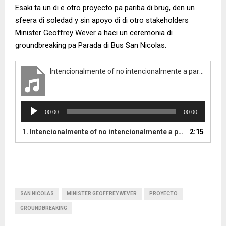
Esaki ta un di e otro proyecto pa pariba di brug, den un
sfeera di soledad y sin apoyo di di otro stakeholders
Minister Geoffrey Wever a haci un ceremonia di
groundbreaking pa Parada di Bus San Nicolas.
Intencionalmente of no intencionalmente a para ceremonia di groundbreaking pero pa arte di magia Minister Geoffrey wever den un Soledad a haci un ceremonia di groundbreaking na San Nicolas
A
00:00
00:00
u
d
1.
Intencionalmente of no intencionalmente a para ceremonia di groundbreaking pero pa arte di magia Minister Geoffrey wever den un Soledad a haci un ceremonia di groundbreaking na San Nicolas
2:15
i
o
P
l
a
y
SAN NICOLAS
MINISTER GEOFFREY WEVER
PROYECTO
e
GROUNDBREAKING
r