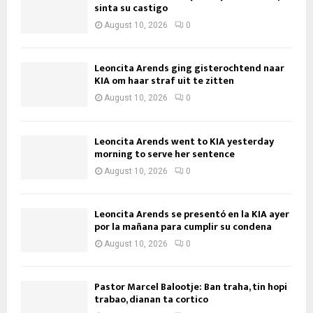
sinta su castigo
August 10, 2026
0
Leoncita Arends ging gisterochtend naar
KIA om haar straf uit te zitten
August 10, 2026
0
Leoncita Arends went to KIA yesterday
morning to serve her sentence
August 10, 2026
0
Leoncita Arends se presentó en la KIA ayer
por la mañana para cumplir su condena
August 10, 2026
0
Pastor Marcel Balootje: Ban traha, tin hopi
trabao, dianan ta cortico