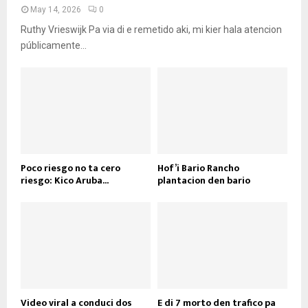
May 14, 2026
0
Ruthy Vrieswijk Pa via di e remetido aki, mi kier hala atencion
públicamente...
Poco riesgo no ta cero
Hof’i Bario Rancho
riesgo: Kico Aruba...
plantacion den bario
Video viral a conduci dos
E di 7 morto den trafico pa