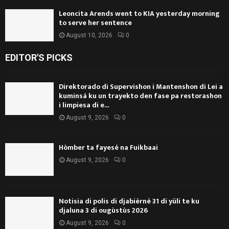
Leoncita Arends went to KIA yesterday morning
to serve her sentence
August 10, 2026
0
EDITOR'S PICKS
Direktorado di Supervishon i Mantenshon di Lei a
kuminsá ku un trayekto den fase pa restorashon
i limpiesa di e...
August 9, 2026
0
Hòmber ta fayesé na Fuikbaai
August 9, 2026
0
Notisia di polis di djabièrnè 31 di yüli te ku
djaluna 3 di ougùstùs 2026
August 9, 2026
0