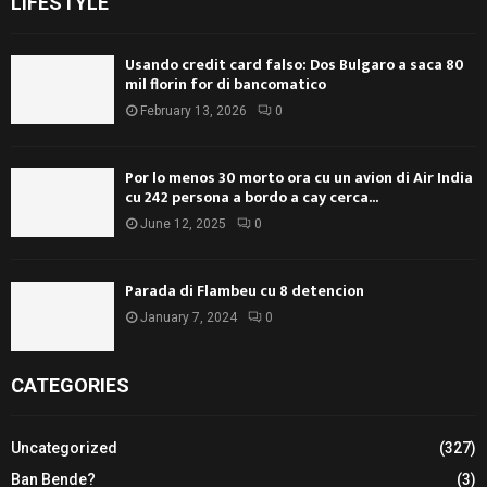
LIFESTYLE
Usando credit card falso: Dos Bulgaro a saca 80
mil florin for di bancomatico
February 13, 2026
0
Por lo menos 30 morto ora cu un avion di Air India
cu 242 persona a bordo a cay cerca...
June 12, 2025
0
Parada di Flambeu cu 8 detencion
January 7, 2024
0
CATEGORIES
Uncategorized
(327)
Ban Bende?
(3)