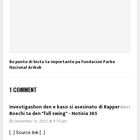
Bo punto di bista ta importante pa Fundacion Parke
Nacional Arikok
1 COMMENT
Investigashon den e kaso si asesinato di Rapper
REPLY
Boechi ta den "full swing" - Notisia 365
December 16, 2022 at 9:10 am
[…] Source link […]