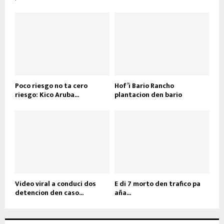
Poco riesgo no ta cero
Hof’i Bario Rancho
riesgo: Kico Aruba...
plantacion den bario
Video viral a conduci dos
E di 7 morto den trafico pa
detencion den caso...
aña...