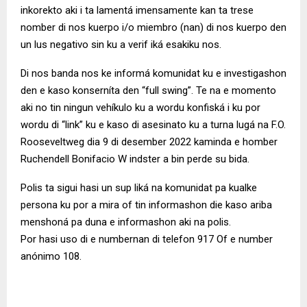
inkorekto aki i ta lamentá imensamente kan ta trese
nomber di nos kuerpo i/o miembro (nan) di nos kuerpo den
un lus negativo sin ku a verif iká esakiku nos.
Di nos banda nos ke informá komunidat ku e investigashon
den e kaso konserníta den “full swing”. Te na e momento
aki no tin ningun vehíkulo ku a wordu konfiská i ku por
wordu di “link” ku e kaso di asesinato ku a turna lugá na F.O.
Rooseveltweg dia 9 di desember 2022 kaminda e homber
Ruchendell Bonifacio W indster a bin perde su bida.
Polis ta sigui hasi un sup liká na komunidat pa kualke
persona ku por a mira of tin informashon die kaso ariba
menshoná pa duna e informashon aki na polis.
Por hasi uso di e numbernan di telefon 917 Of e number
anónimo 108.