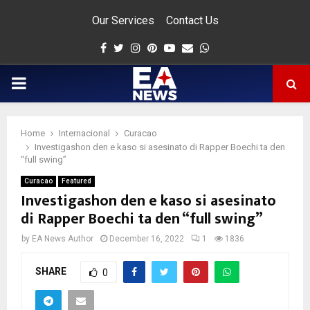
Our Services
Contact Us
Facebook
Twitter
Instagram
Pinterest
Youtube
Email
Whatsapp
PRIMARY
MENU
Home
Internacional
Curacao
app
Investigashon den e kaso si asesinato di Rapper Boechi ta den
“full swing”
Curacao
Featured
Investigashon den e kaso si asesinato
di Rapper Boechi ta den “full swing”
by
EA News Author
December 16, 2022
1
1836
SHARE
0