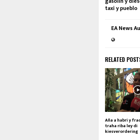
gasolin y dies
taxi y pueblo
EA News A
RELATED POST
Aña a habri y fra
traha riba ley di
kiesverordering