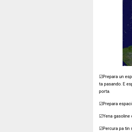
☑Prepara un esp
ta pasando. E es
porta.
☑Prepara espaci
☑Yena gasoline o
☑Percura pa tin 