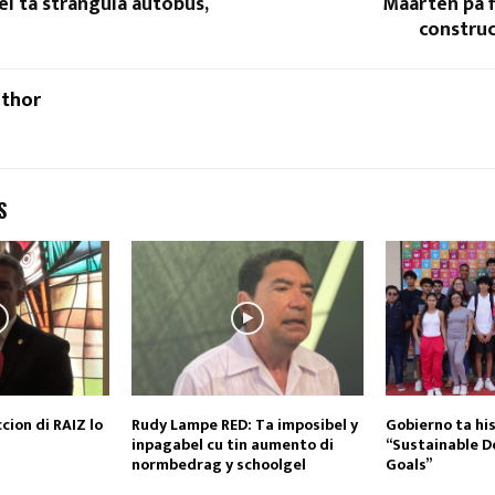
el ta strangula autobus,
Maarten pa f
construc
uthor
S
ccion di RAIZ lo
Rudy Lampe RED: Ta imposibel y
Gobierno ta hi
inpagabel cu tin aumento di
“Sustainable 
normbedrag y schoolgel
Goals”