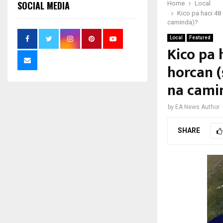
SOCIAL MEDIA
Home
Local
Kico pa haci 48
caminda)?
Local
Featured
Kico pa 
horcan (
na cami
by
EA News Author
SHARE