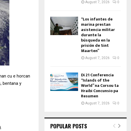
August 7, 2026
0
“Los infantes de
marina prestan
asistencia militar
durante la
búsqueda en la
prisión de Sint
Maarten”
August 7, 2026
0
Di 21 Conferencia
nan cu e horcan
“Islands of the
, bentana y
World” na Corsou ta
Hraibi Concunsio pa
Resumen
August 7, 2026
0
POPULAR POSTS
.