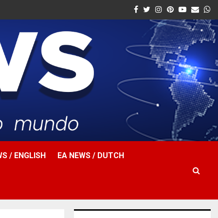
Facebook
Twitter
Instagram
Pinterest
Youtube
Email
W
S / ENGLISH
EA NEWS / DUTCH