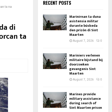
RECENT POSTS
can ta na
Marinirnan ta duna
asistensia militar
da di
durante búskeda
den prizòn di Sint
orcan ta
Maarten
August 7, 2026
0
Mariniers verlenen
militaire bijstand bij
doorzoeken
gevangenis Sint
Maarten
August 7, 2026
0
Marines provide
military assistance
during search of
Sint Maarten prison