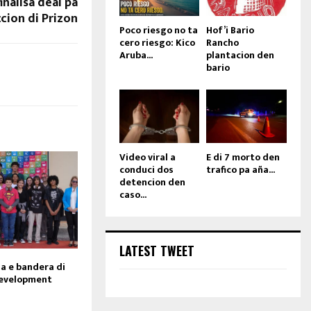
inalisa deal pa
cion di Prizon
Poco riesgo no ta
Hof’i Bario
cero riesgo: Kico
Rancho
Aruba...
plantacion den
bario
Video viral a
E di 7 morto den
conduci dos
trafico pa aña...
detencion den
caso...
LATEST TWEET
sa e bandera di
Development