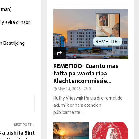
 man).
 y evita di habri
 Bestrijding
REMETIDO: Cuanto mas
falta pa warda riba
Klachtencommissie...
May 14, 2026
0
Ruthy Vrieswijk Pa via di e remetido
aki, mi kier hala atencion
públicamente...
NEXT POST
a bishita Sint