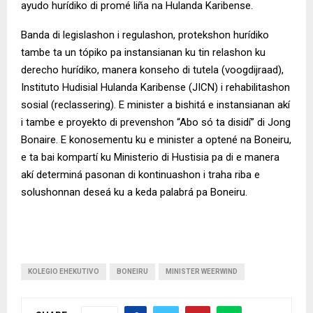
ayudo hurídiko di promé li
ñ
a na Hulanda Karibense.
Banda di legislashon i regulashon, protekshon hurídiko
tambe ta un tópiko pa instansianan ku tin relashon ku
derecho hurídiko, manera konseho di tutela (voogdijraad),
Instituto Hudisial Hulanda Karibense (JICN) i rehabilitashon
sosial (reclassering). E minister a bishitá e instansianan akí
i tambe e proyekto di prevenshon “Abo só ta disidí” di Jong
Bonaire. E konosementu ku e minister a optené na Boneiru,
e ta bai kompartí ku Ministerio di Hustisia pa di e manera
akí determiná pasonan di kontinuashon i traha riba e
solushonnan deseá ku a keda palabrá pa Boneiru.
KOLEGIO EHEKUTIVO
BONEIRU
MINISTER WEERWIND