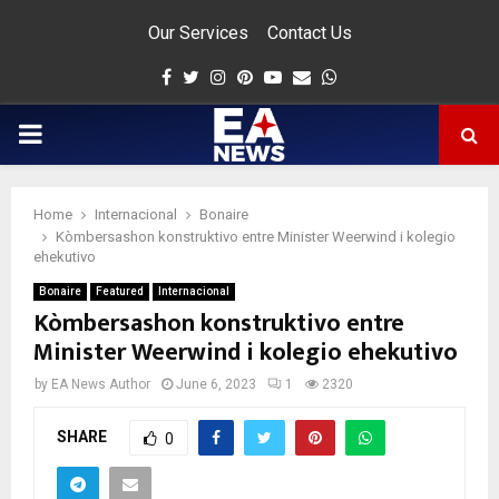
Our Services
Contact Us
Facebook
Twitter
Instagram
Pinterest
Youtube
Email
Whatsapp
PRIMARY
MENU
Home
Internacional
Bonaire
app
Kòmbersashon konstruktivo entre Minister Weerwind i kolegio
ehekutivo
Bonaire
Featured
Internacional
Kòmbersashon konstruktivo entre
Minister Weerwind i kolegio ehekutivo
by
EA News Author
June 6, 2023
1
2320
SHARE
0