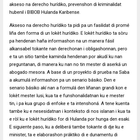
akseso na derecho hurídiko, prevenshon di kriminalidat
hubenil i BIBOB Hulanda Karibense.
Akseso na derecho hurídiko ta pidi pa un fasilidat di promé
li
ñ
a den forma di un lokèt hurídiko. E lokèt hurídiko ta sòru
pa hendenan ha
ñ
a informashon na un manera fásil
alkansabel tokante nan derechonan i obligashonnan, pero
e ta un sitio tambe kaminda hendenan por akudí ku nan
preguntanan, di manera ku nan no tin mester di aserká un
abogado mesora. A base di un proyekto di prueba na Saba
a akumulá informashon pa un senario básiko. Den e
senario básiko akí nan a formulá den li
ñ
anan grandi kon e
lokèt mester lusi, kua ta e funshonalidatnan ku e mester
tin, i pa kua grupo di enfoke e ta intenshoná. A tene kuenta
tambe ku e nesesidatnan i konteksto di nos islanan i kua ta
e ròl ku e lokèt hurídiko for di Hulanda por hunga den esaki.
E siguiente paso, ku a deliberá tambe tokante di dje ku e
minister, ta e elaborashon práktiko di e dunamentu di