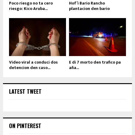
Poco riesgo no ta cero
Hof’i Bario Rancho
riesgo: Kico Aruba...
plantacion den bario
Video viral a conduci dos
E di 7 morto den trafico pa
detencion den caso...
aña...
LATEST TWEET
ON PINTEREST