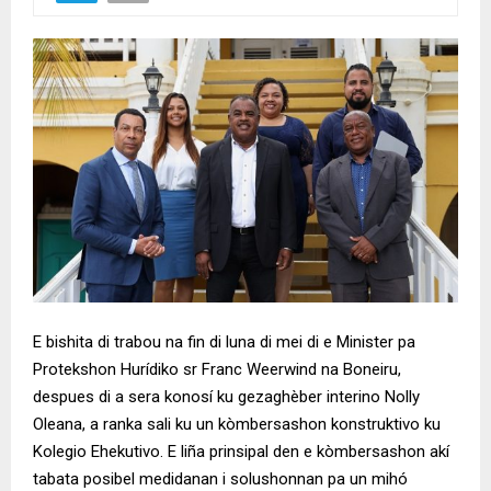
E bishita di trabou na fin di luna di mei di e Minister pa
Protekshon Hurídiko sr Franc Weerwind na Boneiru,
despues di a sera konosí ku gezaghèber interino Nolly
Oleana, a ranka sali ku un kòmbersashon konstruktivo ku
Kolegio Ehekutivo. E li
ñ
a prinsipal den e kòmbersashon akí
tabata posibel medidanan i solushonnan pa un mihó