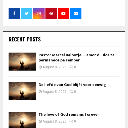
RECENT POSTS
Pastor Marcel Balootje: E amor di Dios ta
permanece pa semper
August 8, 2026
0
De liefde van God blijft voor eeuwig
August 8, 2026
0
The love of God remains forever
August 8, 2026
0