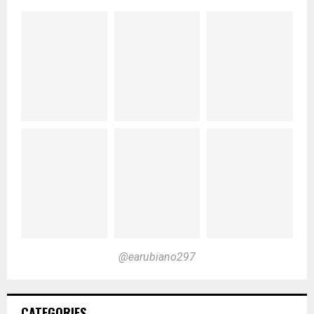
@earubiano297
CATEGORIES