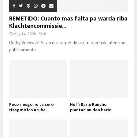
REMETIDO: Cuanto mas falta pa warda riba
Klachtencommissie...
May 14, 2026
0
Ruthy Vrieswijk Pa via di e remetido aki, mi kier hala atencion
públicamente...
Poco riesgo no ta cero
Hof’i Bario Rancho
riesgo: Kico Aruba...
plantacion den bario