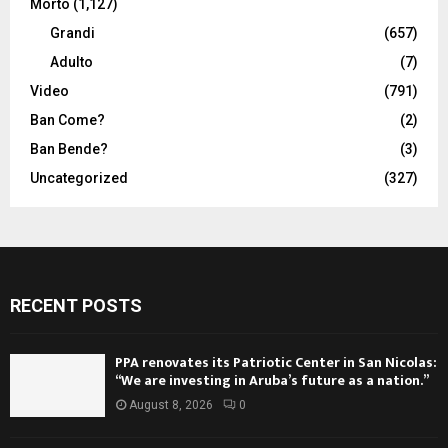
Morto
(1,127)
Grandi
(657)
Adulto
(7)
Video
(791)
Ban Come?
(2)
Ban Bende?
(3)
Uncategorized
(327)
RECENT POSTS
PPA renovates its Patriotic Center in San Nicolas:
“We are investing in Aruba’s future as a nation.”
August 8, 2026
0