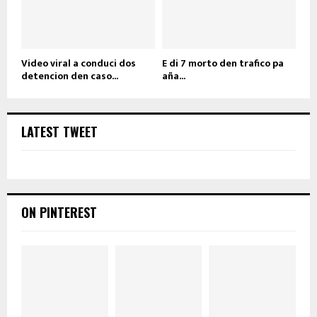
Video viral a conduci dos
E di 7 morto den trafico pa
detencion den caso...
aña...
LATEST TWEET
ON PINTEREST