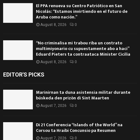
El PPA renueva su Centro Patriótico en San
Nicolás: “Estamos invirtiendo en el futuro de
Aruba como nación.”
August 8, 2026
0
“No criminalisa mi trabou riba un contrato
multimiyonario cu supuestamente abo a haci”
Eduard Pieters ta contraataca Minister Cicilia
August 8, 2026
0
EDITOR'S PICKS
Marinirnan ta duna asistensia militar durante
búskeda den prizòn di Sint Maarten
August 7, 2026
0
Di 21 Conferencia “Islands of the World” na
Corsou ta Hraibi Concunsio pa Resumen
August 7, 2026
0