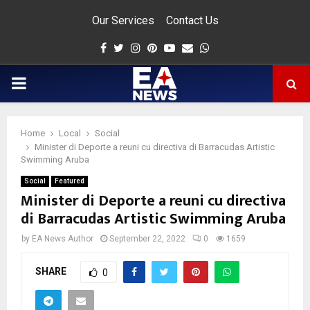
Our Services
Contact Us
Facebook
Twitter
Instagram
Pinterest
Youtube
Email
Whatsapp
PRIMARY
MENU
Home
Local
Social
app
Minister di Deporte a reuni cu directiva di Barracudas Artistic
Swimming Aruba
Social
Featured
Minister di Deporte a reuni cu directiva
di Barracudas Artistic Swimming Aruba
by
EA News Author
September 22, 2022
0
1659
SHARE
0