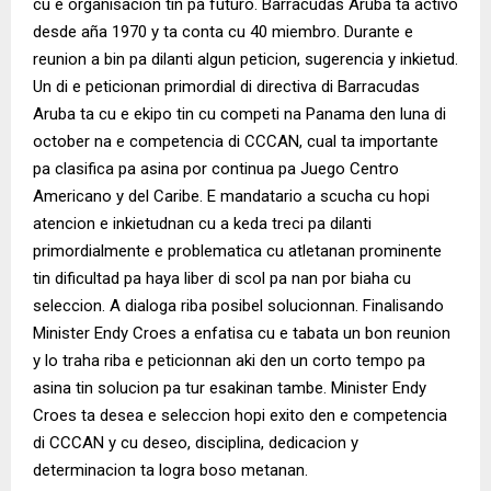
cu e organisacion tin pa futuro. Barracudas Aruba ta activo
desde aña 1970 y ta conta cu 40 miembro. Durante e
reunion a bin pa dilanti algun peticion, sugerencia y inkietud.
Un di e peticionan primordial di directiva di Barracudas
Aruba ta cu e ekipo tin cu competi na Panama den luna di
october na e competencia di CCCAN, cual ta importante
pa clasifica pa asina por continua pa Juego Centro
Americano y del Caribe. E mandatario a scucha cu hopi
atencion e inkietudnan cu a keda treci pa dilanti
primordialmente e problematica cu atletanan prominente
tin dificultad pa haya liber di scol pa nan por biaha cu
seleccion. A dialoga riba posibel solucionnan. Finalisando
Minister Endy Croes a enfatisa cu e tabata un bon reunion
y lo traha riba e peticionnan aki den un corto tempo pa
asina tin solucion pa tur esakinan tambe. Minister Endy
Croes ta desea e seleccion hopi exito den e competencia
di CCCAN y cu deseo, disciplina, dedicacion y
determinacion ta logra boso metanan.