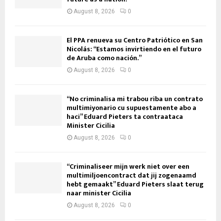
August 8, 2026
0
El PPA renueva su Centro Patriótico en San
Nicolás: “Estamos invirtiendo en el futuro
de Aruba como nación.”
August 8, 2026
0
“No criminalisa mi trabou riba un contrato
multimiyonario cu supuestamente abo a
haci” Eduard Pieters ta contraataca
Minister Cicilia
August 8, 2026
0
“Criminaliseer mijn werk niet over een
multimiljoencontract dat jij zogenaamd
hebt gemaakt” Eduard Pieters slaat terug
naar minister Cicilia
August 8, 2026
0