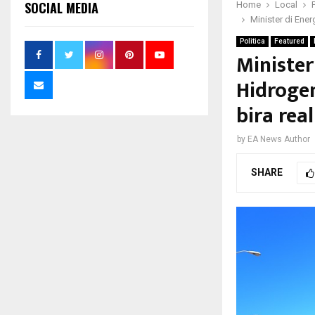
SOCIAL MEDIA
Home
Local
Minister di Ener
Politica
Featured
Minister
Hidrogen
bira rea
by
EA News Author
SHARE