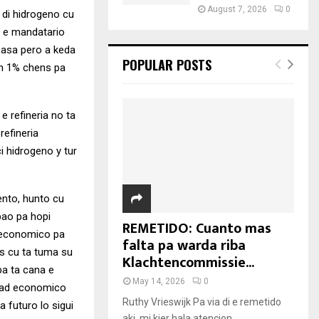
August 7, 2026
0
a di hidrogeno cu
a e mandatario
 pasa pero a keda
POPULAR POSTS
tin 1% chens pa
e refineria no ta
refineria
i hidrogeno y tur
ento, hunto cu
bao pa hopi
REMETIDO: Cuanto mas
a economico pa
falta pa warda riba
is cu ta tuma su
Klachtencommissie...
ba ta cana e
May 14, 2026
0
idad economico
Ruthy Vrieswijk Pa via di e remetido
a futuro lo sigui
aki, mi kier hala atencion