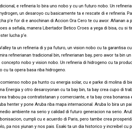
adicional, e refineria lo bira uno nobo y cu un futuro nobo. Un refineri
 hydrogen, un desaroyo cu basicamente ta e rescate di e refineria. P
lucha p’e for di e anochinan di Accion Ora Cero te cu awor. Añanan a
roes a señala, manera Libertador Betico Croes a yega di bisa, cu si 
ester lucha p’e.
lley ta un refineria di y pa futuro, un vision nobo cu ta garantisa cu 
ira refinerianan tradicional bin, refinerianan bay, pero awor ta bin un 
 concepto nobo y vision nobo. Un refineria di hidrogeno cu ta produc
co cu ta opera basa riba hidrogeno.
 comienso nobo pa hunto cu energia solar, cu e parke di molina di bi
na Energia y otro desaroyonan cu ta bay bin, ta bay crea cupo di tra
crea trabou pa contratistanan y comerciante, e ta bay crea bonans
uba henter y pone Aruba riba mapa internacional. Aruba lo bira un pa
 medio ambiente na serio y calidad di futuro generacion na serio. Aru
bonisacion, cumpli cu e acuerdo di Paris, pero tambe crea prosper
o, pa nos yiunan y nos pais. Esaki ta un dia historico y increibel cu p