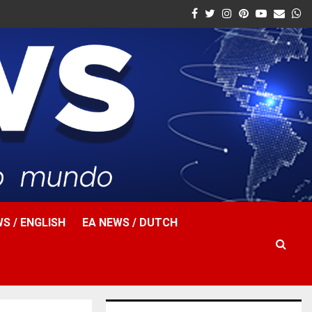
Facebook
Twitter
Instagram
Pinterest
Youtube
Email
W
S / ENGLISH
EA NEWS / DUTCH