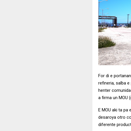
For di e portanan
refineria, salba 
henter comunidad
a firma un MOU 
E MOU aki ta pa e
desaroya otro co
diferente product