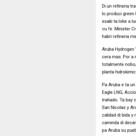
Di un refineria tr
lo produci green
esaki ta loke a 
cu fe. Minister C
habri refineria m
Aruba Hydrogen Va
cera mas. Por a m
totalmente nobo,
planta hidrokimi
Pa Aruba e ta un
Eagle LNG, Accio
trahado. Ta bay 
San Nicolas y Ar
calidad di bida y
caminda di decar
pa Aruba su puebl