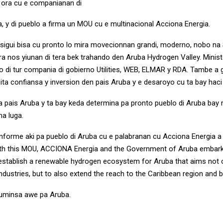
i, ora cu e companianan di
a, y di pueblo a firma un MOU cu e multinacional Acciona Energia.
 sigui bisa cu pronto lo mira movecionnan grandi, moderno, nobo na 
ra nos yiunan di tera bek trahando den Aruba Hydrogen Valley. Minis
go di tur compania di gobierno Utilities, WEB, ELMAR y RDA. Tambe a 
ta confiansa y inversion den pais Aruba y e desaroyo cu ta bay haci 
a pais Aruba y ta bay keda determina pa pronto pueblo di Aruba bay
a luga.
 informe aki pa pueblo di Aruba cu e palabranan cu Acciona Energia 
th this MOU, ACCIONA Energia and the Government of Aruba embark
 establish a renewable hydrogen ecosystem for Aruba that aims not 
ndustries, but to also extend the reach to the Caribbean region and 
cuminsa awe pa Aruba.