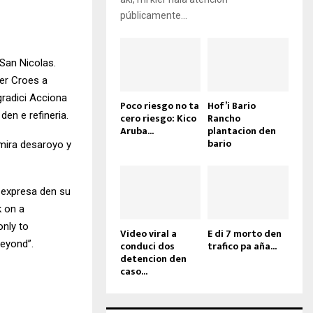
públicamente...
San Nicolas.
ter Croes a
gradici Acciona
Poco riesgo no ta
Hof’i Bario
den e refineria.
cero riesgo: Kico
Rancho
Aruba...
plantacion den
bario
 mira desaroyo y
a expresa den su
 on a
only to
Video viral a
E di 7 morto den
beyond”.
conduci dos
trafico pa aña...
detencion den
caso...