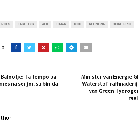
 CROES
EAGLE LNG
WEB
ELMAR
MOU
REFINERIA
HIDROGENO
0
 Balootje: Ta tempo pa
Minister van Energie G
mes na senjor, su binida
Waterstof-raffinaderij
van Green Hydrogen
rea
uthor