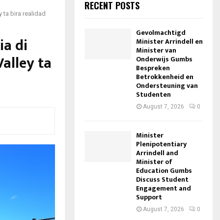
RECENT POSTS
 ta bira realidad
Gevolmachtigd
ia di
Minister Arrindell en
Minister van
alley ta
Onderwijs Gumbs
Bespreken
Betrokkenheid en
Ondersteuning van
Studenten
August 7, 2026
0
Minister
Plenipotentiary
Arrindell and
Minister of
Education Gumbs
Discuss Student
Engagement and
Support
August 7, 2026
0