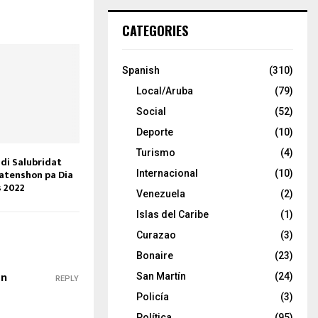
CATEGORIES
Spanish
(310)
Local/Aruba
(79)
Social
(52)
Deporte
(10)
Turismo
(4)
di Salubridat
 atenshon pa Dia
Internacional
(10)
s 2022
Venezuela
(2)
Islas del Caribe
(1)
Curazao
(3)
Bonaire
(23)
en
San Martín
(24)
REPLY
Policía
(3)
Política
(95)