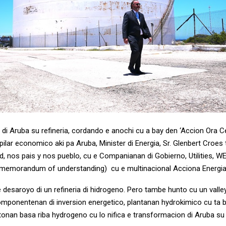
 di Aruba su refineria, cordando e anochi cu a bay den ‘Accion Ora C
e pilar economico aki pa Aruba, Minister di Energia, Sr. Glenbert Croes
, nos pais y nos pueblo, cu e Companianan di Gobierno, Utilities, 
(memorandum of understanding) cu e multinacional Acciona Energia
 desaroyo di un refineria di hidrogeno. Pero tambe hunto cu un valle
mponentenan di inversion energetico, plantanan hydrokimico cu ta 
onan basa riba hydrogeno cu lo nifica e transformacion di Aruba su r