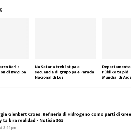
S
rco Berlis
Na Setar a trek lot pa e
Departamento 
ion di RWZI pa
secuencia di grupo pa e Parada
Públiko ta pidi
Nacional di Luz
Mundial di Aid
rgia Glenbert Croes: Refineria di Hidrogeno como parti di Gre
 ta bira realidad - Notisia 365
at 3:44 pm