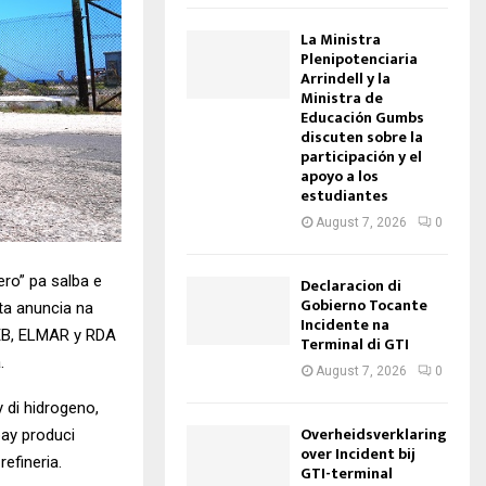
La Ministra
Plenipotenciaria
Arrindell y la
Ministra de
Educación Gumbs
discuten sobre la
participación y el
apoyo a los
estudiantes
August 7, 2026
0
ero” pa salba e
Declaracion di
Gobierno Tocante
 ta anuncia na
Incidente na
WEB, ELMAR y RDA
Terminal di GTI
.
August 7, 2026
0
y di hidrogeno,
Overheidsverklaring
bay produci
over Incident bij
efineria.
GTI-terminal