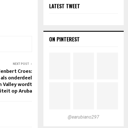
LATEST TWEET
ON PINTEREST
NEXT POST
lenbert Croes:
 als onderdeel
 Valley wordt
liteit op Aruba
@earubiano297