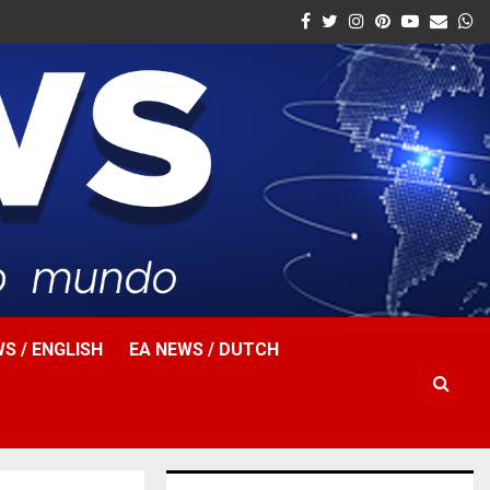
Facebook
Twitter
Instagram
Pinterest
Youtube
Email
W
S / ENGLISH
EA NEWS / DUTCH