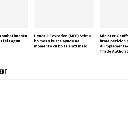
 kombatimentu
Hendrik Tevreden (MEP) Stima
Minister Geoff
ntfel Lagun
bo mes y busca ayudo na
firma peticion
momento cu bo ta sinti malo
di implementac
Trade Authori
ENT