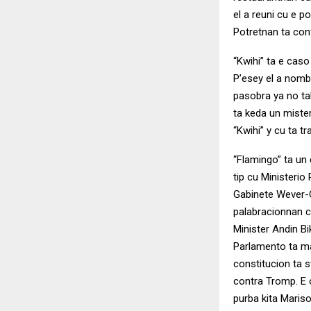
el a reuni cu e 
Potretnan ta con
“Kwihi” ta e caso
P’esey el a nomb
pasobra ya no ta
ta keda un mister
“Kwihi” y cu ta t
“Flamingo” ta u
tip cu Ministerio
Gabinete Wever-C
palabracionnan c
Minister Andin B
Parlamento ta ma
constitucion ta 
contra Tromp. E 
purba kita Maris