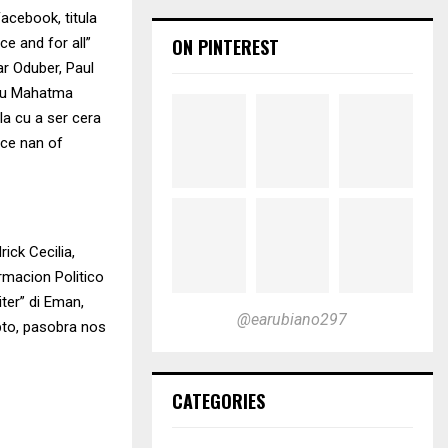
acebook, titula
ON PINTEREST
e and for all”
r Oduber, Paul
 cu Mahatma
la cu a ser cera
ece nan of
ick Cecilia,
rmacion Politico
ter” di Eman,
@earubiano297
pto, pasobra nos
CATEGORIES