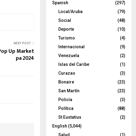
Spanish
(297)
Local/Aruba
(79)
Social
(48)
Deporte
(10)
Turismo
(4)
NEXT POST
Internacional
(9)
Pop Up Market
Venezuela
(2)
pa 2024
Islas del Caribe
(1)
Curazao
(3)
Bonaire
(23)
San Martín
(23)
Policía
(3)
Política
(88)
St Eustatius
(2)
English
(5,044)
Salud
(1)