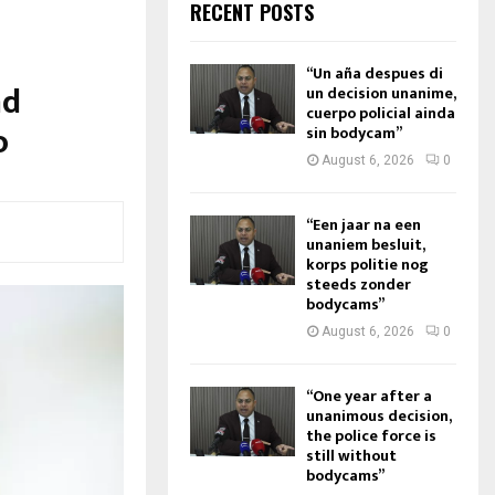
RECENT POSTS
“Un aña despues di
nd
un decision unanime,
cuerpo policial ainda
o
sin bodycam”
August 6, 2026
0
“Een jaar na een
unaniem besluit,
korps politie nog
steeds zonder
bodycams”
August 6, 2026
0
“One year after a
unanimous decision,
the police force is
still without
bodycams”