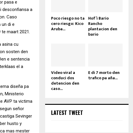
or pasa e
i desconfiansa a
ion. Caso
Poco riesgo no ta
Hof’i Bario
cero riesgo: Kico
Rancho
 un di e
Aruba...
plantacion den
9 te maart 2021.
bario
a asina cu
bon sosten den
Den e sentencia
terklaas el a
Video viral a
E di 7 morto den
conduci dos
trafico pa aña...
detencion den
stema diseña pa
caso...
, Ministerio
te AVP ta victima
y segun señor
LATEST TWEET
 castiga Sevinger
ber husto y
unca mas mester