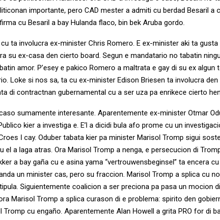
politiconan importante, pero CAD mester a admiti cu berdad Besaril a 
firma cu Besaril a bay Hulanda flaco, bin bek Aruba gordo.
 cu ta involucra ex-minister Chris Romero. E ex-minister aki ta gust
ra su ex-casa den cierto board. Segun e mandatario no tabatin ning
batin amor. P’esey e pakico Romero a maltrata e gay di su ex algun
io. Loke si nos sa, ta cu ex-minister Edison Briesen ta involucra den
rata di contractnan gubernamental cu a ser uza pa enrikece cierto he
n caso sumamente interesante. Aparentemente ex-minister Otmar Od
 Publico kier a investiga e. E’l a dicidi bula afo prome cu un investiga
roes I cay. Oduber tabata kier pa minister Marisol Tromp sigui sost
u el a laga atras. Ora Marisol Tromp a nenga, e persecucion di Tro
ikker a bay gaña cu e asina yama “vertrouwensbeginsel” ta encera cu
nda un minister cas, pero su fraccion. Marisol Tromp a splica cu no
stipula. Siguientemente coalicion a ser preciona pa pasa un mocion 
ora Marisol Tromp a splica curason di e problema: spirito den gobier
ol Tromp cu engaño. Aparentemente Alan Howell a grita PRO for di 