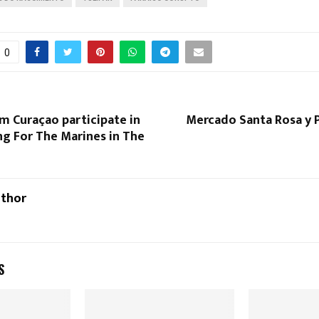
0
om Curaçao participate in
Mercado Santa Rosa y 
ing For The Marines in The
uthor
S