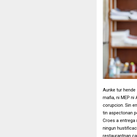
Aunke tur hende 
mafia, ni MEP ni
corupcion. Sin e
tin aspectonan pe
Croes a entrega n
ningun hustifica
restaurantnan ca