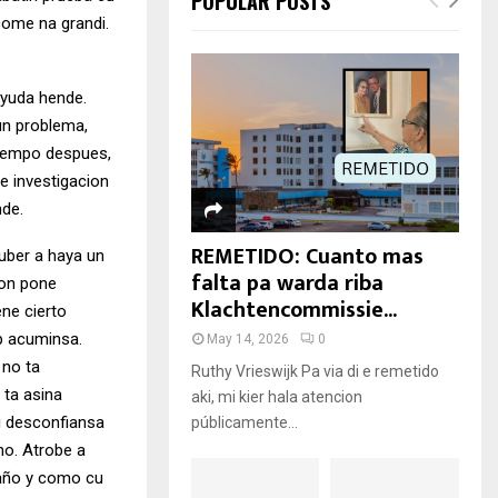
POPULAR POSTS
come na grandi.
a yuda hende.
un problema,
 tempo despues,
 e investigacion
nde.
REMETIDO: Cuanto mas
uber a haya un
falta pa warda riba
cion pone
Klachtencommissie...
ene cierto
mp acuminsa.
May 14, 2026
0
 no ta
Ruthy Vrieswijk Pa via di e remetido
 ta asina
aki, mi kier hala atencion
di desconfiansa
públicamente...
no. Atrobe a
baño y como cu