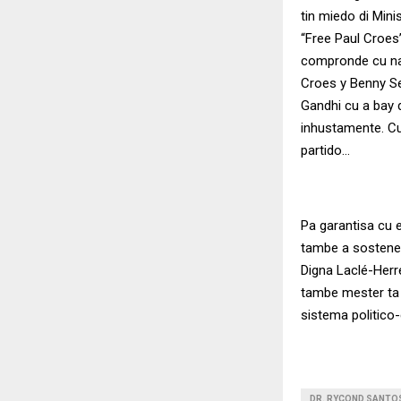
tin miedo di Mini
“Free Paul Croes
compronde cu na 
Croes y Benny Se
Gandhi cu a bay 
inhustamente. Cu
partido…
Pa garantisa cu e
tambe a sostene 
Digna Laclé-Herr
tambe mester ta 
sistema politico
DR. RYÇOND SANTO