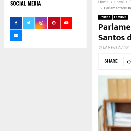
SOCIAL MEDIA
Home
Local
Parlamentario i
Politica
Featured
Parlamen
Santos 
by
EA News Author
SHARE