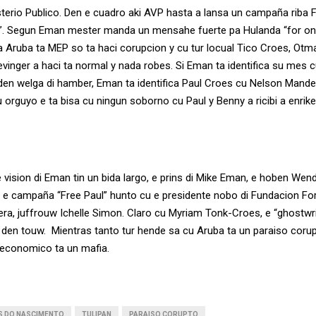
sterio Publico. Den e cuadro aki AVP hasta a lansa un campaña riba F
”. Segun Eman mester manda un mensahe fuerte pa Hulanda “for onc
Aruba ta MEP so ta haci corupcion y cu tur locual Tico Croes, Otma
vinger a haci ta normal y nada robes. Si Eman ta identifica su mes
den welga di hamber, Eman ta identifica Paul Croes cu Nelson Mande
 orguyo e ta bisa cu ningun soborno cu Paul y Benny a ricibi a enrik
 vision di Eman tin un bida largo, e prins di Mike Eman, e hoben Wendr
e campaña “Free Paul” hunto cu e presidente nobo di Fundacion Fo
era, juffrouw Ichelle Simon. Claro cu Myriam Tonk-Croes, e “ghostwri
den touw. Mientras tanto tur hende sa cu Aruba ta un paraiso coru
-economico ta un mafia.
S DO NASCIMENTO
TULIPAN
PARAISO CORUPTO