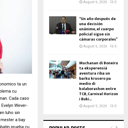
August 6, 2026
0
“Un año después de
una decisión
unánime, el cuerpo
policial sigue sin
cámaras corporales”
August 6, 2026
0
Muchanan di Boneiru
ta eksperensiá
aventura riba un
barku krusero pa
medio di
conomico ta un
kolaborashon entre
oblema cu
TCB, Carnival Horizon
i Buki...
enan. Cada caso
a Evelyn Wever-
August 5, 2026
0
den luho sin
y mester a bay
abatin prueba cu