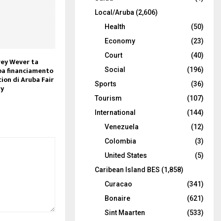
Local/Aruba
(2,606)
Health
(50)
Economy
(23)
Court
(40)
rey Wever ta
 pa financiamento
Social
(196)
ion di Aruba Fair
Sports
(36)
ty
Tourism
(107)
International
(144)
Venezuela
(12)
Colombia
(3)
United States
(5)
Caribean Island BES
(1,858)
Curacao
(341)
Bonaire
(621)
Sint Maarten
(533)