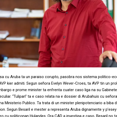
sa cu Aruba ta un paraiso corupto, pasobra nos sistema politico-e
 AVP kier admiti. Segun señora Evelyn Wever-Croes, ta AVP tin un pr
mbargo e prome minister ta enfrenta cuater caso liga na su Gabinet
culiar. “Tulipan” ta e caso relata na e dossier di Arubahuis cu señor
a Ministerio Publico. Ta trata di un minister plenipotenciario a biba 
cion. Segun Besaril e mester a representa Aruba dignamente y p’ese
ro cu politiconan Hulandes. Ora CAD a investiga e caso, Besaril no t