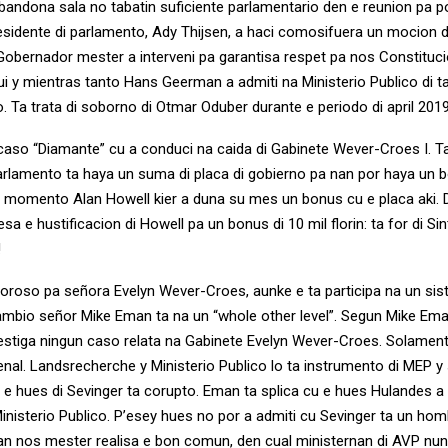
bandona sala no tabatin suficiente parlamentario den e reunion pa p
sidente di parlamento, Ady Thijsen, a haci comosifuera un mocion d
Gobernador mester a interveni pa garantisa respet pa nos Constituc
ui y mientras tanto Hans Geerman a admiti na Ministerio Publico di ta
o. Ta trata di soborno di Otmar Oduber durante e periodo di april 201
 caso “Diamante” cu a conduci na caida di Gabinete Wever-Croes I. T
arlamento ta haya un suma di placa di gobierno pa nan por haya un 
 momento Alan Howell kier a duna su mes un bonus cu e placa aki. 
sa e hustificacion di Howell pa un bonus di 10 mil florin: ta for di Sin
!
oroso pa señora Evelyn Wever-Croes, aunke e ta participa na un si
mbio señor Mike Eman ta na un “whole other level”. Segun Mike Eman
vestiga ningun caso relata na Gabinete Evelyn Wever-Croes. Solamen
enal. Landsrecherche y Ministerio Publico lo ta instrumento di MEP 
e hues di Sevinger ta corupto. Eman ta splica cu e hues Hulandes a
nisterio Publico. P’esey hues no por a admiti cu Sevinger ta un hom
an nos mester realisa e bon comun, den cual ministernan di AVP n