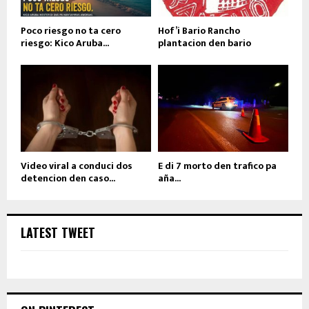
Poco riesgo no ta cero
Hof’i Bario Rancho
riesgo: Kico Aruba...
plantacion den bario
Video viral a conduci dos
E di 7 morto den trafico pa
detencion den caso...
aña...
LATEST TWEET