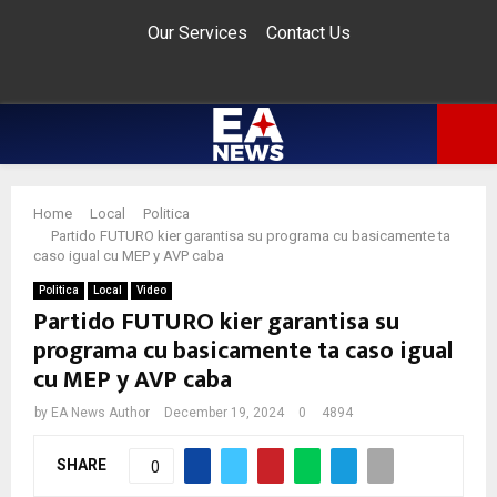
Our Services
Contact Us
Facebook
Twitter
Instagram
Pinterest
Youtube
Email
Whatsapp
PRIMARY
Home
Local
Politica
MENU
Partido FUTURO kier garantisa su programa cu basicamente ta
caso igual cu MEP y AVP caba
Politica
Local
Video
Partido FUTURO kier garantisa su
programa cu basicamente ta caso igual
cu MEP y AVP caba
by
EA News Author
December 19, 2024
0
4894
SHARE
0