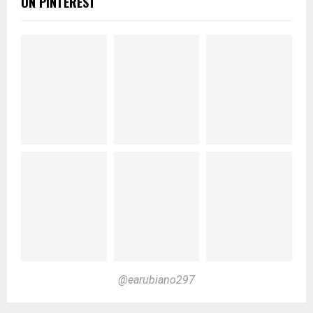
ON PINTEREST
@earubiano297