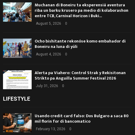
Muchanan di Boneiru ta eksperensiá aventura
riba un barku krusero pa medio di kolaborashon
entre TCB, Carnival Horizon i Buki...
August 5, 2026
0
Ocho bishitante rekonóse komo embahador di
Boneiru na luna di yüli
August 4, 2026
0
Alerta pa Viahero: Control Strak y Rekisitonan
Strikto pa Anguilla Summer Festival 2026
July 31, 2026
0
LIFESTYLE
Usando credit card falso: Dos Bulgaro a saca 80
mil florin for di bancomatico
February 13, 2026
0