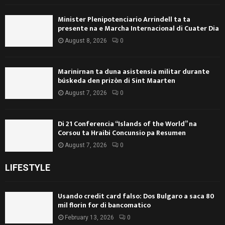
Minister Plenipotenciario Arrindell ta ta
presente na e Marcha Internacional di Cuater Dia
August 8, 2026
0
Marinirnan ta duna asistensia militar durante
búskeda den prizòn di Sint Maarten
August 7, 2026
0
Di 21 Conferencia “Islands of the World” na
Corsou ta Hraibi Concunsio pa Resumen
August 7, 2026
0
LIFESTYLE
Usando credit card falso: Dos Bulgaro a saca 80
mil florin for di bancomatico
February 13, 2026
0