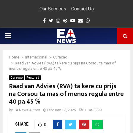
Our Services
Contact Us
Facebook
Twitter
Instagram
Pinterest
Youtube
Email
Whatsapp
PRIMARY
MENU
Home
Internacional
Curacao
app
Raad van Advies (RVA) ta kere cu prijs na Corsou ta mas of
menos regula entre 40 pa 45 %
Curacao
Featured
Raad van Advies (RVA) ta kere cu prijs
na Corsou ta mas of menos regula entre
40 pa 45 %
by
EA News Author
February 17, 2025
0
3999
SHARE
0