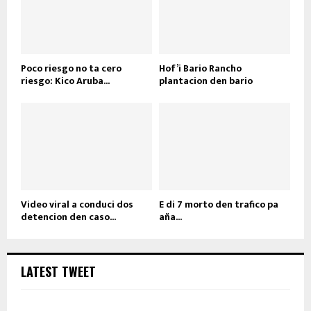
Poco riesgo no ta cero
Hof’i Bario Rancho
riesgo: Kico Aruba...
plantacion den bario
Video viral a conduci dos
E di 7 morto den trafico pa
detencion den caso...
aña...
LATEST TWEET