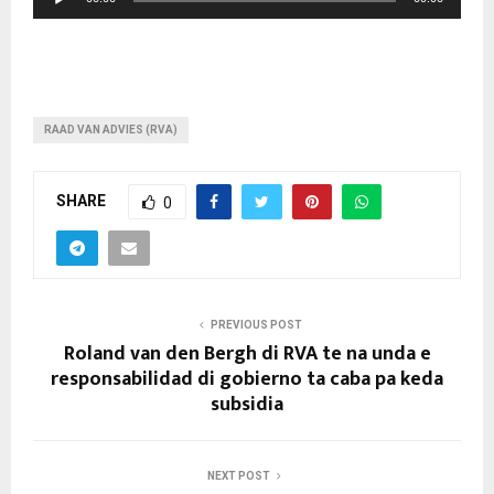
u
d
i
o
P
RAAD VAN ADVIES (RVA)
l
a
SHARE
0
y
e
r
PREVIOUS POST
Roland van den Bergh di RVA te na unda e
responsabilidad di gobierno ta caba pa keda
subsidia
NEXT POST