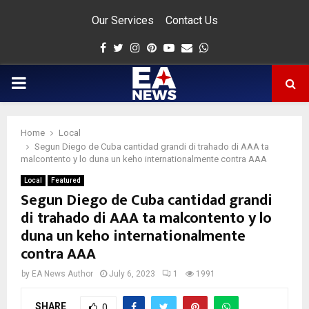
Our Services
Contact Us
Facebook
Twitter
Instagram
Pinterest
Youtube
Email
Whatsapp
PRIMARY
MENU
Home
Local
app
Segun Diego de Cuba cantidad grandi di trahado di AAA ta
malcontento y lo duna un keho internationalmente contra AAA
Local
Featured
Segun Diego de Cuba cantidad grandi
di trahado di AAA ta malcontento y lo
duna un keho internationalmente
contra AAA
by
EA News Author
July 6, 2023
1
1991
SHARE
0