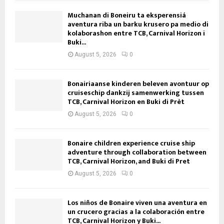
Muchanan di Boneiru ta eksperensiá
aventura riba un barku krusero pa medio di
kolaborashon entre TCB, Carnival Horizon i
Buki...
August 5, 2026
0
Bonairiaanse kinderen beleven avontuur op
cruiseschip dankzij samenwerking tussen
TCB, Carnival Horizon en Buki di Prèt
August 5, 2026
0
Bonaire children experience cruise ship
adventure through collaboration between
TCB, Carnival Horizon, and Buki di Pret
August 5, 2026
0
Los niños de Bonaire viven una aventura en
un crucero gracias a la colaboración entre
TCB, Carnival Horizon y Buki...