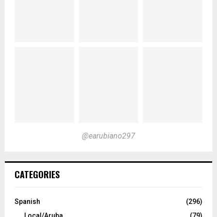
@earubiano297
CATEGORIES
Spanish
(296)
Local/Aruba
(79)