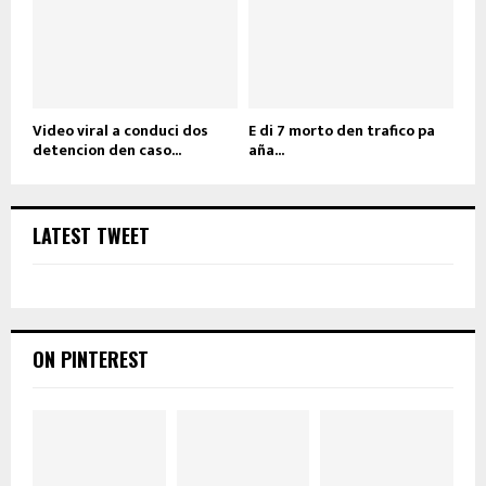
Video viral a conduci dos
E di 7 morto den trafico pa
detencion den caso...
aña...
LATEST TWEET
ON PINTEREST