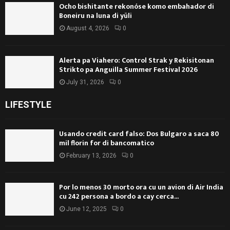
Ocho bishitante rekonóse komo embahador di
Boneiru na luna di yüli
August 4, 2026
0
Alerta pa Viahero: Control Strak y Rekisitonan
Strikto pa Anguilla Summer Festival 2026
July 31, 2026
0
LIFESTYLE
Usando credit card falso: Dos Bulgaro a saca 80
mil florin for di bancomatico
February 13, 2026
0
Por lo menos 30 morto ora cu un avion di Air India
cu 242 persona a bordo a cay cerca...
June 12, 2025
0