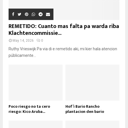
REMETIDO: Cuanto mas falta pa warda riba
Klachtencommissie...
May 14, 2026
0
Ruthy Vrieswijk Pa via di e remetido aki, mi kier hala atencion
públicamente...
Poco riesgo no ta cero
Hof’i Bario Rancho
riesgo: Kico Aruba...
plantacion den bario