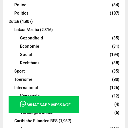
Police
(34)
Politics
(187)
Dutch
(4,807)
Lokaal/Aruba
(2,316)
Gezondheid
(35)
Economie
(31)
Social
(194)
Rechtbank
(38)
Sport
(35)
Toerisme
(80)
International
(126)
Venezuela
(12)
WHATSAPP MESSAGE
Colombia
(4)
Verenegde Staten
(5)
Caribishe Eilanden BES
(1,937)