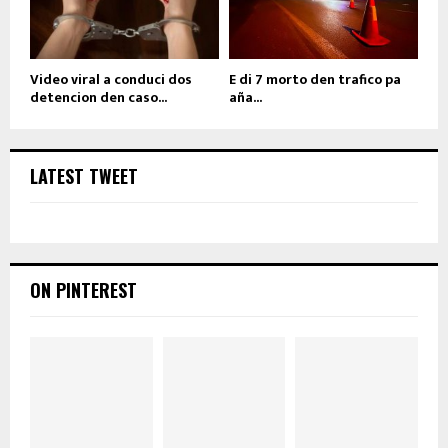
Video viral a conduci dos
E di 7 morto den trafico pa
detencion den caso...
aña...
LATEST TWEET
ON PINTEREST