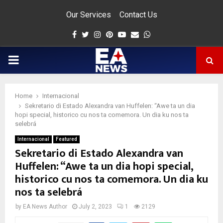
Our Services
Contact Us
Facebook
Twitter
Instagram
Pinterest
Youtube
Email
Whatsapp
PRIMARY
MENU
Home
Internacional
app
Sekretario di Estado Alexandra van Huffelen: “Awe ta un dia
hopi special, historico cu nos ta comemora. Un dia ku nos ta
selebrá
Internacional
Featured
Sekretario di Estado Alexandra van
Huffelen: “Awe ta un dia hopi special,
historico cu nos ta comemora. Un dia ku
nos ta selebrá
by
EA News Author
July 2, 2023
1
2129