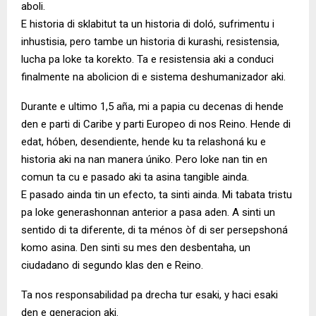
aboli.
E historia di sklabitut ta un historia di doló, sufrimentu i
inhustisia, pero tambe un historia di kurashi, resistensia,
lucha pa loke ta korekto. Ta e resistensia aki a conduci
finalmente na abolicion di e sistema deshumanizador aki.
Durante e ultimo 1,5 aña, mi a papia cu decenas di hende
den e parti di Caribe y parti Europeo di nos Reino. Hende di
edat, hóben, desendiente, hende ku ta relashoná ku e
historia aki na nan manera úniko. Pero loke nan tin en
comun ta cu e pasado aki ta asina tangible ainda.
E pasado ainda tin un efecto, ta sinti ainda. Mi tabata tristu
pa loke generashonnan anterior a pasa aden. A sinti un
sentido di ta diferente, di ta ménos òf di ser persepshoná
komo asina. Den sinti su mes den desbentaha, un
ciudadano di segundo klas den e Reino.
Ta nos responsabilidad pa drecha tur esaki, y haci esaki
den e generacion aki.