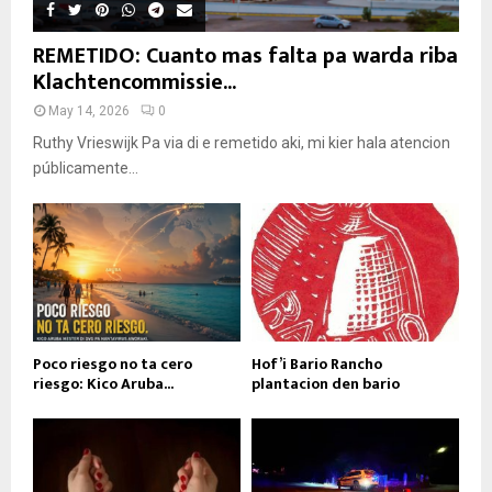
REMETIDO: Cuanto mas falta pa warda riba
Klachtencommissie...
May 14, 2026
0
Ruthy Vrieswijk Pa via di e remetido aki, mi kier hala atencion
públicamente...
Poco riesgo no ta cero
Hof’i Bario Rancho
riesgo: Kico Aruba...
plantacion den bario