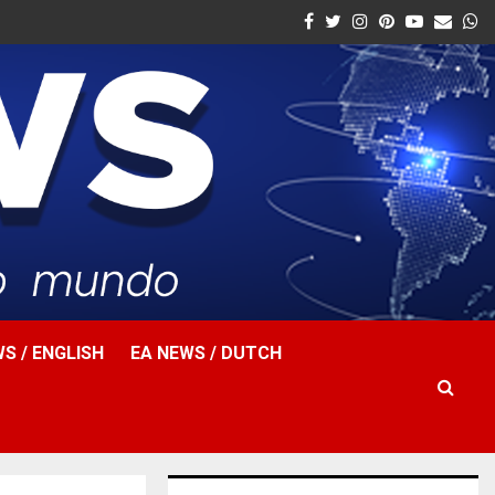
Facebook
Twitter
Instagram
Pinterest
Youtube
Email
W
S / ENGLISH
EA NEWS / DUTCH