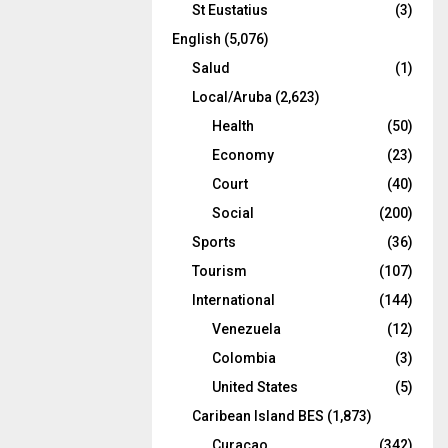
St Eustatius
(3)
English
(5,076)
Salud
(1)
Local/Aruba
(2,623)
Health
(50)
Economy
(23)
Court
(40)
Social
(200)
Sports
(36)
Tourism
(107)
International
(144)
Venezuela
(12)
Colombia
(3)
United States
(5)
Caribean Island BES
(1,873)
Curacao
(342)