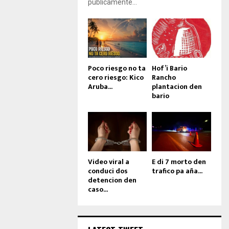
públicamente...
Poco riesgo no ta
Hof’i Bario
cero riesgo: Kico
Rancho
Aruba...
plantacion den
bario
Video viral a
E di 7 morto den
conduci dos
trafico pa aña...
detencion den
caso...