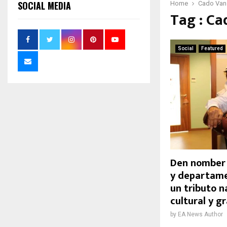
SOCIAL MEDIA
Home
Cado Van
Tag : Ca
Social
Featured
Den nomber d
y departame
un tributo n
cultural y g
by
EA News Author