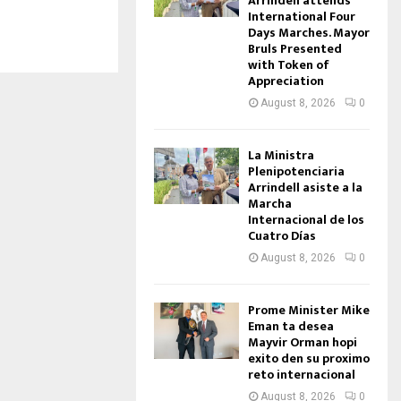
Arrindell attends
International Four
Days Marches. Mayor
Bruls Presented
with Token of
Appreciation
August 8, 2026
0
La Ministra
Plenipotenciaria
Arrindell asiste a la
Marcha
Internacional de los
Cuatro Días
August 8, 2026
0
Prome Minister Mike
Eman ta desea
Mayvir Orman hopi
exito den su proximo
reto internacional
August 8, 2026
0