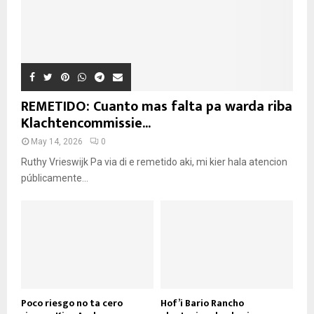
REMETIDO: Cuanto mas falta pa warda riba
Klachtencommissie...
May 14, 2026
0
Ruthy Vrieswijk Pa via di e remetido aki, mi kier hala atencion
públicamente...
Poco riesgo no ta cero
Hof’i Bario Rancho