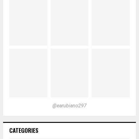
@earubiano297
CATEGORIES