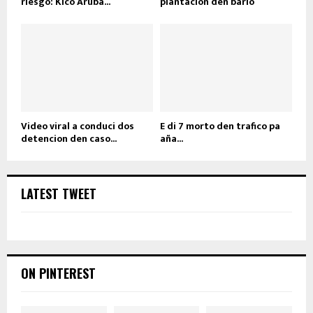
riesgo: Kico Aruba...
plantacion den bario
Video viral a conduci dos
E di 7 morto den trafico pa
detencion den caso...
aña...
LATEST TWEET
ON PINTEREST