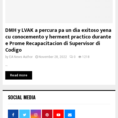
DMH y LVAK a percura pa un dia exitoso yena
cu conocemento y herment practico durante
e Prome Recapacitacion di Supervisor di
Codigo
by
EA News Author
November 28, 2022
0
1218
...
Read more
SOCIAL MEDIA