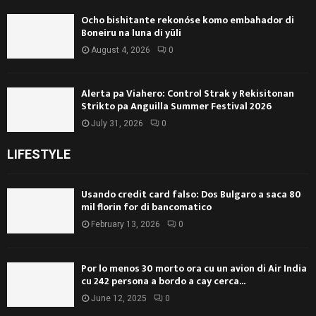
Ocho bishitante rekonóse komo embahador di
Boneiru na luna di yüli
August 4, 2026
0
Alerta pa Viahero: Control Strak y Rekisitonan
Strikto pa Anguilla Summer Festival 2026
July 31, 2026
0
LIFESTYLE
Usando credit card falso: Dos Bulgaro a saca 80
mil florin for di bancomatico
February 13, 2026
0
Por lo menos 30 morto ora cu un avion di Air India
cu 242 persona a bordo a cay cerca...
June 12, 2025
0