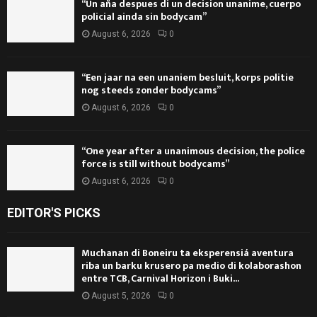
“Un aña despues di un decision unanime, cuerpo
policial ainda sin bodycam”
August 6, 2026
0
“Een jaar na een unaniem besluit, korps politie
nog steeds zonder bodycams”
August 6, 2026
0
“One year after a unanimous decision, the police
force is still without bodycams”
August 6, 2026
0
EDITOR'S PICKS
Muchanan di Boneiru ta eksperensiá aventura
riba un barku krusero pa medio di kolaborashon
entre TCB, Carnival Horizon i Buki...
August 5, 2026
0