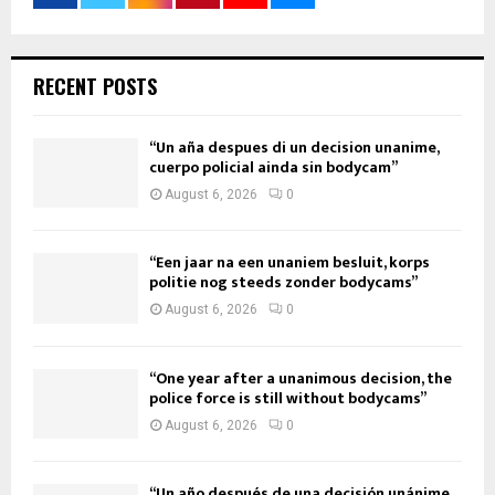
RECENT POSTS
“Un aña despues di un decision unanime,
cuerpo policial ainda sin bodycam”
August 6, 2026
0
“Een jaar na een unaniem besluit, korps
politie nog steeds zonder bodycams”
August 6, 2026
0
“One year after a unanimous decision, the
police force is still without bodycams”
August 6, 2026
0
“Un año después de una decisión unánime,