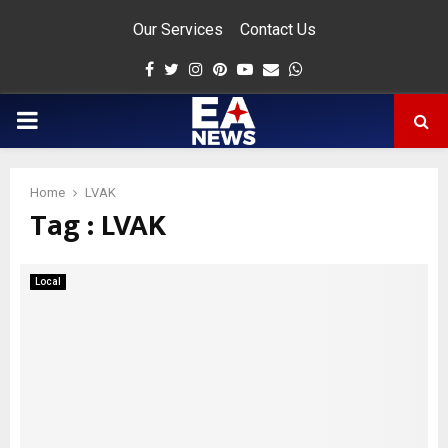
Our Services
Contact Us
Facebook
Twitter
Instagram
Pinterest
Youtube
Email
Whatsapp
PRIMARY
MENU
Home
LVAK
Tag : LVAK
app
Local