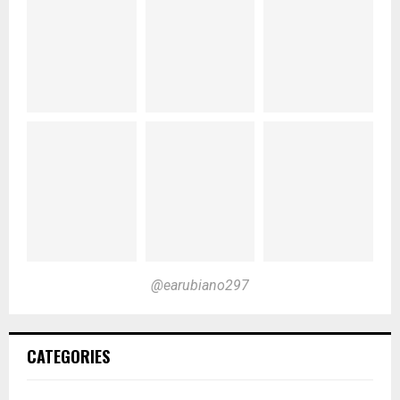
@earubiano297
CATEGORIES