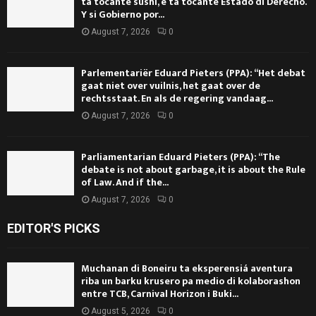
ta tocante sushi, e ta tocante Estado di Derecho.
Y si Gobierno por...
August 7, 2026
0
Parlementariër Eduard Pieters (PPA): “Het debat
gaat niet over vuilnis, het gaat over de
rechtsstaat. En als de regering vandaag...
August 7, 2026
0
Parliamentarian Eduard Pieters (PPA): “The
debate is not about garbage, it is about the Rule
of Law. And if the...
August 7, 2026
0
EDITOR'S PICKS
Muchanan di Boneiru ta eksperensiá aventura
riba un barku krusero pa medio di kolaborashon
entre TCB, Carnival Horizon i Buki...
August 5, 2026
0