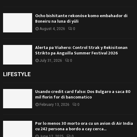
Ocho bishitante rekonóse komo embahador di
Boneiru na luna di yüli
August 4, 2026
0
Alerta pa Viahero: Control Strak y Rekisitonan
Strikto pa Anguilla Summer Festival 2026
July 31, 2026
0
LIFESTYLE
Usando credit card falso: Dos Bulgaro a saca 80
mil florin for di bancomatico
February 13, 2026
0
Por lo menos 30 morto ora cu un avion di Air India
cu 242 persona a bordo a cay cerca...
June 12, 2025
0