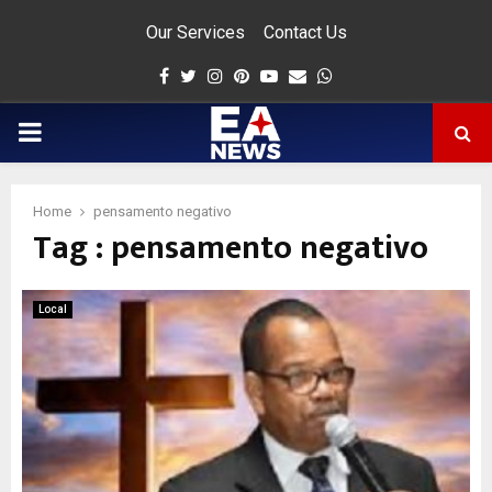
Our Services
Contact Us
Facebook
Twitter
Instagram
Pinterest
Youtube
Email
Whatsapp
PRIMARY
MENU
Home
pensamento negativo
Tag : pensamento negativo
app
Local