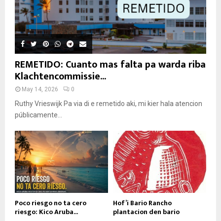
REMETIDO: Cuanto mas falta pa warda riba
Klachtencommissie...
May 14, 2026
0
Ruthy Vrieswijk Pa via di e remetido aki, mi kier hala atencion
públicamente...
Poco riesgo no ta cero
Hof’i Bario Rancho
riesgo: Kico Aruba...
plantacion den bario