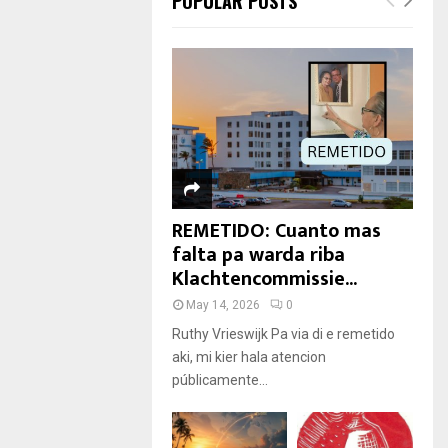
POPULAR POSTS
REMETIDO: Cuanto mas
falta pa warda riba
Klachtencommissie...
May 14, 2026
0
Ruthy Vrieswijk Pa via di e remetido
aki, mi kier hala atencion
públicamente...