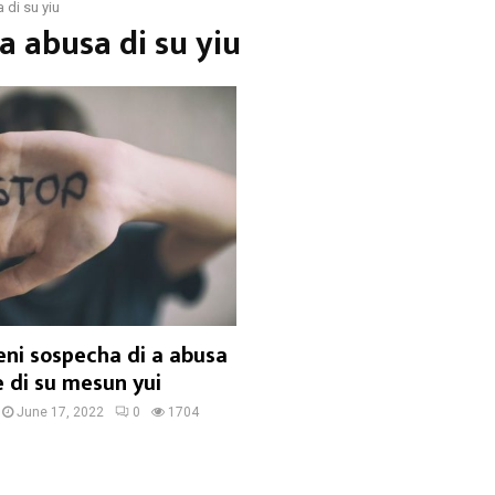
 di su yiu
ta abusa di su yiu
ni sospecha di a abusa
 di su mesun yui
June 17, 2022
0
1704