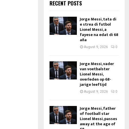
RECENT POSTS
Jorge Messi, tata di
e strea di futbol
Lionel Messi, a
fayese na edat di 68
aña
August 9, 2026
0
Jorge Messi, vader
van voetbalster
Lionel Messi,
overleden op 68-
jarige leeftijd
August 9, 2026
0
Jorge Messi, father
of football star
Lionel Messi, passes
away at the age of