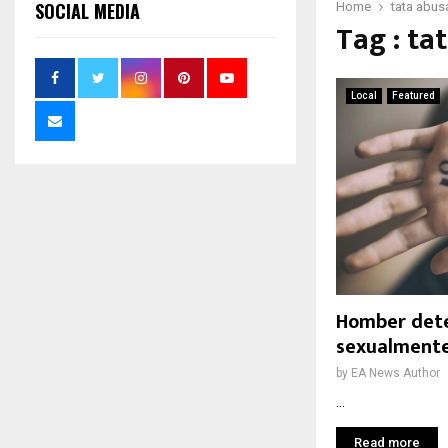
SOCIAL MEDIA
Home
tata abusa
Tag : ta
Local
Featured
Homber dete
sexualmente
by
EA News Author
...
Read more