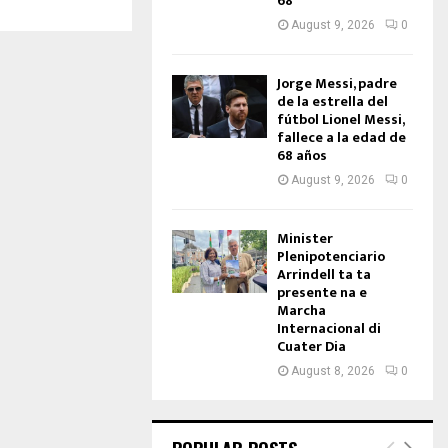
68
August 9, 2026
0
Jorge Messi, padre
de la estrella del
fútbol Lionel Messi,
fallece a la edad de
68 años
August 9, 2026
0
Minister
Plenipotenciario
Arrindell ta ta
presente na e
Marcha
Internacional di
Cuater Dia
August 8, 2026
0