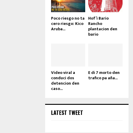
Poco riesgo no ta
Hof’i Bario
cero riesgo: Kico
Rancho
Aruba...
plantacion den
bario
Video viral a
E di 7 morto den
conduci dos
trafico pa aña...
detencion den
caso...
LATEST TWEET