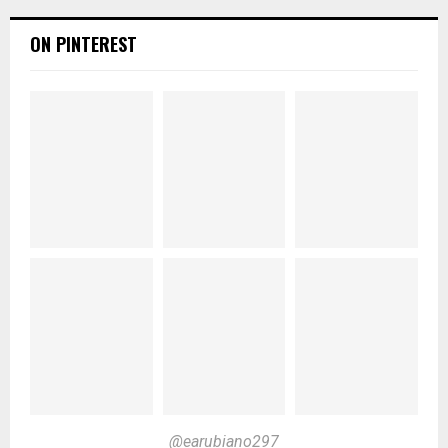
ON PINTEREST
@earubiano297