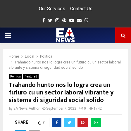
Our Services
Contact Us
Facebook
Twitter
Instagram
Pinterest
Youtube
Email
Whatsapp
PRIMARY
MENU
Home
Local
Politica
app
Trahando hunto nos lo logra crea un futuro cu un sector laboral
vibrante y sistema di siguridad social solido
Politica
Featured
Trahando hunto nos lo logra crea un
futuro cu un sector laboral vibrante y
sistema di siguridad social solido
by
EA News Author
September 7, 2022
0
1742
SHARE
0