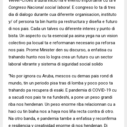
Wever-Croes a duna inicio na e evento importante cu ta e
Congreso Nacional social laboral
. E congreso lo ta di tres
dia di dialogo durante cua diferente organisacion, instituto
y/ of persona ta bin hunto pa restructura y diseña e futuro
di nos pais. Cada un talves cu diferente interes y punto di
bista. Un aspecto cu ta esencial pa asina yega na un vision
colectivo pa locual ta e reformanan necesario pa reforsa
nos pais. Prome Minister den su discurso, a enfatisa cu
trahando hunto nos lo logra crea un futuro cu un sector
laboral vibrante y sistema di siguridad social solido
“No por ignora cu Aruba, mescos cu demas pais rond di
mundo, tin un periodo pisa tras di lomba y poco poco ta
trahando pa recupera di esaki. E pandemia di COVID-19 cu
a sacudi nos pais te na fundeshi, a pone un peso grandi
riba nos hendenan. Un peso enorme riba relacionnan cu a
haci cu tin biaha nos a haya nos liña recta contra di otro.
Na otro banda, e pandemia tambe a enfatisa y reconfirma
e resiliencia y creatividad enorme di nos hendenan. Di