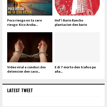
Poco riesgo no ta cero
Hof’i Bario Rancho
riesgo: Kico Aruba...
plantacion den bario
Video viral a conduci dos
E di 7 morto den trafico pa
detencion den caso...
aña...
LATEST TWEET