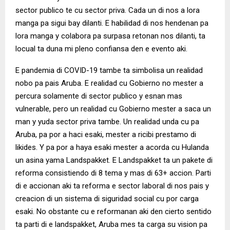
sector publico te cu sector priva. Cada un di nos a lora
manga pa sigui bay dilanti. E habilidad di nos hendenan pa
lora manga y colabora pa surpasa retonan nos dilanti, ta
locual ta duna mi pleno confiansa den e evento aki.
E pandemia di COVID-19 tambe ta simbolisa un realidad
nobo pa pais Aruba. E realidad cu Gobierno no mester a
percura solamente di sector publico y esnan mas
vulnerable, pero un realidad cu Gobierno mester a saca un
man y yuda sector priva tambe. Un realidad unda cu pa
Aruba, pa por a haci esaki, mester a ricibi prestamo di
likides. Y pa por a haya esaki mester a acorda cu Hulanda
un asina yama Landspakket. E Landspakket ta un pakete di
reforma consistiendo di 8 tema y mas di 63+ accion. Parti
di e accionan aki ta reforma e sector laboral di nos pais y
creacion di un sistema di siguridad social cu por carga
esaki. No obstante cu e reformanan aki den cierto sentido
ta parti di e landspakket, Aruba mes ta carga su vision pa