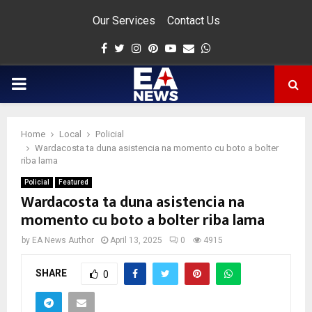
Our Services
Contact Us
Facebook
Twitter
Instagram
Pinterest
Youtube
Email
Whatsapp
PRIMARY
MENU
Home
Local
Policial
app
Wardacosta ta duna asistencia na momento cu boto a bolter
riba lama
Policial
Featured
Wardacosta ta duna asistencia na
momento cu boto a bolter riba lama
by
EA News Author
April 13, 2025
0
4915
SHARE
0