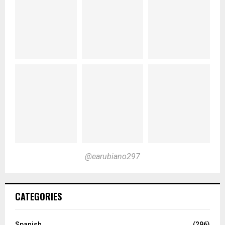
@earubiano297
CATEGORIES
Spanish
(296)