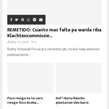
REMETIDO: Cuanto mas falta pa warda riba
Klachtencommissie...
May 14, 2026
0
Ruthy Vrieswijk Pa via di e remetido aki, mi kier hala atencion
públicamente...
Poco riesgo no ta cero
Hof’i Bario Rancho
riesgo: Kico Aruba...
plantacion den bario