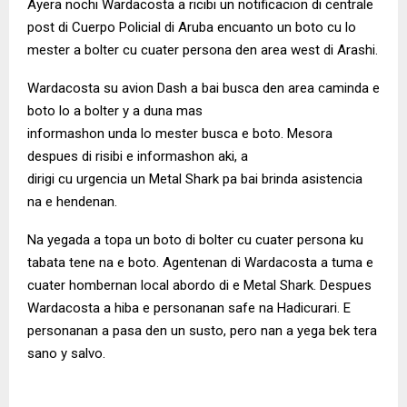
Ayera nochi Wardacosta a ricibi un notificacion di centrale
post di Cuerpo Policial di Aruba encuanto un boto cu lo
mester a bolter cu cuater persona den area west di Arashi.
Wardacosta su avion Dash a bai busca den area caminda e
boto lo a bolter y a duna mas
informashon unda lo mester busca e boto. Mesora
despues di risibi e informashon aki, a
dirigi cu urgencia un Metal Shark pa bai brinda asistencia
na e hendenan.
Na yegada a topa un boto di bolter cu cuater persona ku
tabata tene na e boto. Agentenan di Wardacosta a tuma e
cuater hombernan local abordo di e Metal Shark. Despues
Wardacosta a hiba e personanan safe na Hadicurari. E
personanan a pasa den un susto, pero nan a yega bek tera
sano y salvo.