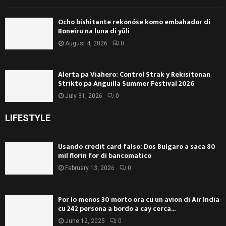
Ocho bishitante rekonóse komo embahador di
Boneiru na luna di yüli
August 4, 2026
0
Alerta pa Viahero: Control Strak y Rekisitonan
Strikto pa Anguilla Summer Festival 2026
July 31, 2026
0
LIFESTYLE
Usando credit card falso: Dos Bulgaro a saca 80
mil florin for di bancomatico
February 13, 2026
0
Por lo menos 30 morto ora cu un avion di Air India
cu 242 persona a bordo a cay cerca...
June 12, 2025
0