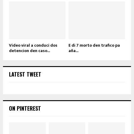
Video viral a conduci dos
E di 7 morto den trafico pa
detencion den caso...
aña...
LATEST TWEET
ON PINTEREST