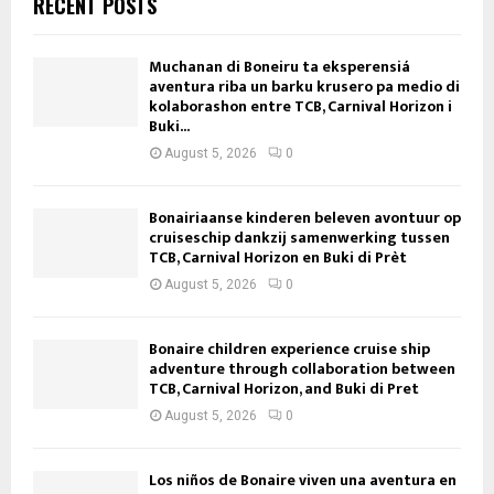
RECENT POSTS
Muchanan di Boneiru ta eksperensiá
aventura riba un barku krusero pa medio di
kolaborashon entre TCB, Carnival Horizon i
Buki...
August 5, 2026
0
Bonairiaanse kinderen beleven avontuur op
cruiseschip dankzij samenwerking tussen
TCB, Carnival Horizon en Buki di Prèt
August 5, 2026
0
Bonaire children experience cruise ship
adventure through collaboration between
TCB, Carnival Horizon, and Buki di Pret
August 5, 2026
0
Los niños de Bonaire viven una aventura en