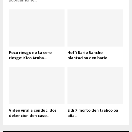
públicamente...
Poco riesgo no ta cero
Hof’i Bario Rancho
riesgo: Kico Aruba...
plantacion den bario
Video viral a conduci dos
E di 7 morto den trafico pa
detencion den caso...
aña...