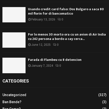
Usando credit card falso: Dos Bulgaro a saca 80
mil florin for di bancomatico
February 13, 2026
0
Por lo menos 30 morto ora cu un avion di Air India
cu 242 persona a bordo a cay cerca...
June 12, 2025
0
Parada di Flambeu cu 8 detencion
January 7, 2024
0
CATEGORIES
Uncategorized
(327)
Ban Bende?
(3)
Ban Come?
(2)