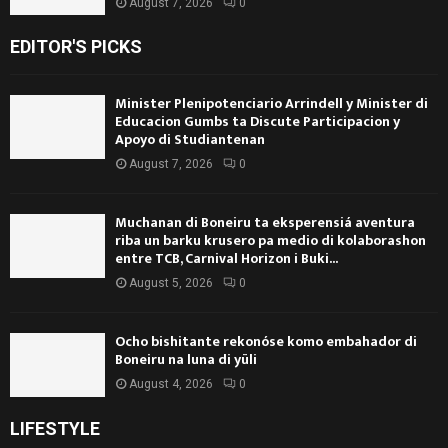
August 7, 2026
0
EDITOR'S PICKS
Minister Plenipotenciario Arrindell y Minister di
Educacion Gumbs ta Discute Participacion y
Apoyo di Studiantenan
August 7, 2026
0
Muchanan di Boneiru ta eksperensiá aventura
riba un barku krusero pa medio di kolaborashon
entre TCB, Carnival Horizon i Buki...
August 5, 2026
0
Ocho bishitante rekonóse komo embahador di
Boneiru na luna di yüli
August 4, 2026
0
LIFESTYLE