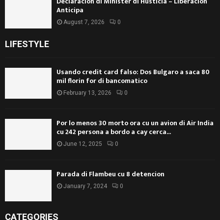
Declaracion di Minister di Husticia – Liberacion
Anticipa
August 7, 2026
0
LIFESTYLE
Usando credit card falso: Dos Bulgaro a saca 80
mil florin for di bancomatico
February 13, 2026
0
Por lo menos 30 morto ora cu un avion di Air India
cu 242 persona a bordo a cay cerca...
June 12, 2025
0
Parada di Flambeu cu 8 detencion
January 7, 2024
0
CATEGORIES