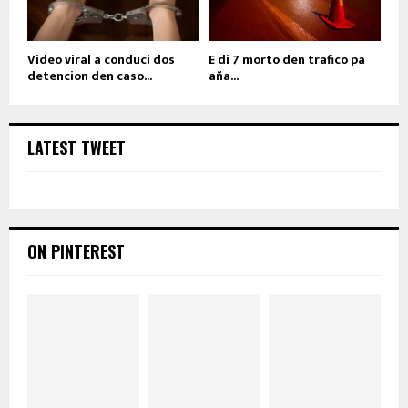
Video viral a conduci dos
E di 7 morto den trafico pa
detencion den caso...
aña...
LATEST TWEET
ON PINTEREST