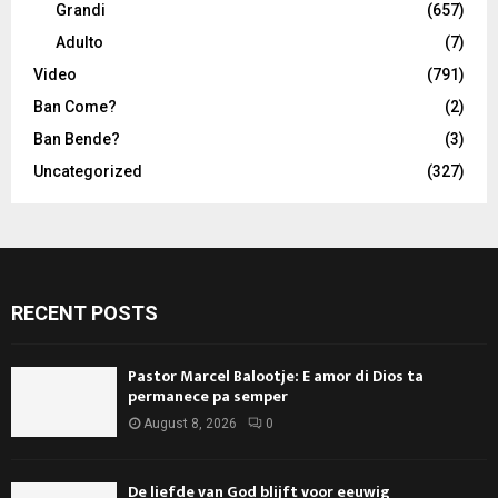
Grandi
(657)
Adulto
(7)
Video
(791)
Ban Come?
(2)
Ban Bende?
(3)
Uncategorized
(327)
RECENT POSTS
Pastor Marcel Balootje: E amor di Dios ta
permanece pa semper
August 8, 2026
0
De liefde van God blijft voor eeuwig