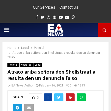
Our Services
Contact Us
Facebook
Twitter
Instagram
Pinterest
Youtube
Email
Whatsapp
PRIMARY
MENU
Home
Local
Policial
app
Atraco ariba señora den Shellstraat a resulta den un denuncia
falso
Policial
Featured
Local
Atraco ariba señora den Shellstraat a
resulta den un denuncia falso
by
EA News Author
February 16, 2021
0
1393
SHARE
0