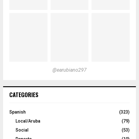
@earubiano297
CATEGORIES
Spanish
(323)
Local/Aruba
(79)
Social
(53)
Deporte
(10)