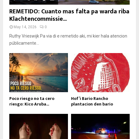
REMETIDO: Cuanto mas falta pa warda riba
Klachtencommissie...
May 14, 2026
0
Ruthy Vrieswijk Pa via di e remetido aki, mi kier hala atencion
públicamente...
Poco riesgo no ta cero
Hof’i Bario Rancho
riesgo: Kico Aruba...
plantacion den bario