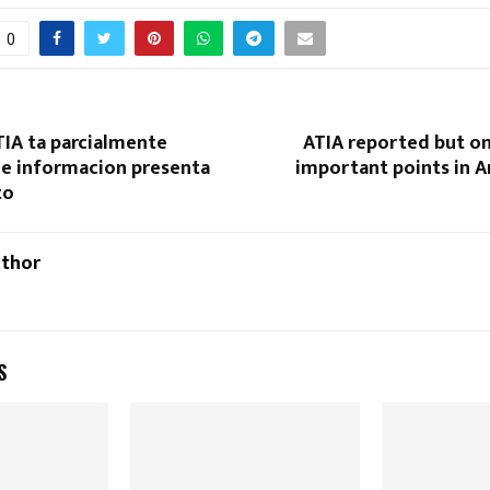
0
ATIA ta parcialmente
ATIA reported but o
 e informacion presenta
important points in A
to
uthor
S