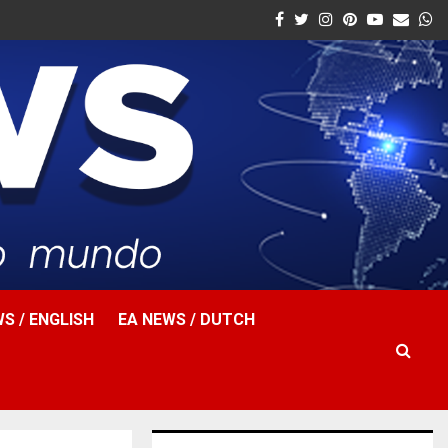
Facebook
Twitter
Instagram
Pinterest
Youtube
Email
W
S / ENGLISH
EA NEWS / DUTCH