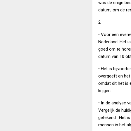
was de enige bes
datum, om de red
2
• Voor een evenw
Nederland. Het is
goed om te horen
datum van 10 ok
• Het is bijvoorb
overgeeft en het
omdat dit het is
krijgen.
• In de analyse 
Vergelijk de huid
getekend. Het is 
mensen in het al