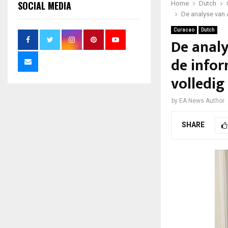
SOCIAL MEDIA
Home
Dutch
De analyse van A
Curacao
Dutch
De analy
de infor
volledig
by
EA News Author
SHARE