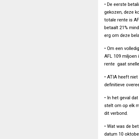
• De eerste betal
gekozen, deze kos
totale rente is 
betaalt 21% mind
erg om deze belan
• Om een volledi
AFL 109 miljoen 
rente gaat snelle
• ATIA heeft nie
definitieve overe
• In het geval da
stelt om op elk 
dit verbond.
• Wat was de be
datum 10 oktobe