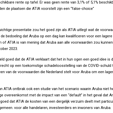
chikbare rente op tafel. Er was geen rente van 3,1% of 5,1% beschik
en de plaatsen die ATIA voorstelt zijn een “false-choice”
ichtige presentatie zou het goed zijn als ATIA uitlegt wat de voorwa
 de bedoeling dat Aruba op een dag kan kwalificeren voor een lagere 
 of ATIA is van mening dat Aruba aan alle voorwaarden zou kunnen
tober 2023.
eeld goed dat de ATIA verklaart dat het in hun ogen een goed idee is 
 recht op een toekomstige schadeloosstelling van de COVID-schuld t
 een van de voorwaarden die Nederland stelt voor Aruba om een lager
van ATIA ontbrak ook een studie van het scenario waarin Aruba niet h
ige overeenkomst met de impact van een “default” in het geval dat Ar
goed dat ATIA de kosten van een dergelijk verzuim deelt met particul
gemeen. voor alle handelaren, investeerders en inwoners van Aruba.