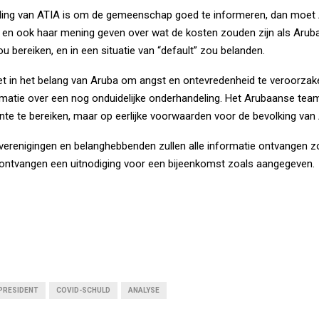
ling van ATIA is om de gemeenschap goed te informeren, dan moet 
 en ook haar mening geven over wat de kosten zouden zijn als Arub
 bereiken, en in een situatie van “default” zou belanden.
niet in het belang van Aruba om angst en ontevredenheid te veroorzak
rmatie over een nog onduidelijke onderhandeling. Het Arubaanse team
nte te bereiken, maar op eerlijke voorwaarden voor de bevolking van
verenigingen en belanghebbenden zullen alle informatie ontvangen zod
ontvangen een uitnodiging voor een bijeenkomst zoals aangegeven.
 PRESIDENT
COVID-SCHULD
ANALYSE