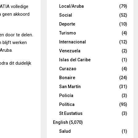
Local/Aruba
(79)
ATIA volledige
a geen akkoord
Social
(52)
Deporte
(10)
Turismo
(4)
en door te delen.
Internacional
(12)
 blijft werken
 Aruba.
Venezuela
(2)
Islas del Caribe
(1)
ra dit duidelijk
Curazao
(4)
Bonaire
(24)
San Martín
(31)
Policía
(3)
Política
(95)
St Eustatius
(3)
English
(5,070)
Salud
(1)