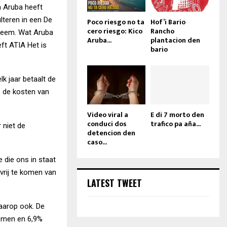
m Aruba heeft
ulteren in een De
Poco riesgo no ta
Hof’i Bario
cero riesgo: Kico
Rancho
steem. Wat Aruba
Aruba...
plantacion den
ft ATIA Het is
bario
k jaar betaalt de
, de kosten van
Video viral a
E di 7 morto den
conduci dos
trafico pa aña...
 niet de
detencion den
caso...
e die ons in staat
vrij te komen van
LATEST TWEET
aarop ook. De
komen en 6,9%