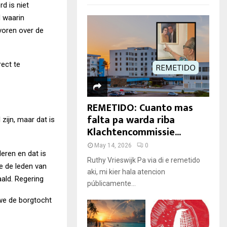
d is niet
 waarin
 voren over de
ect te
REMETIDO: Cuanto mas
falta pa warda riba
zijn, maar dat is
Klachtencommissie...
May 14, 2026
0
eren en dat is
Ruthy Vrieswijk Pa via di e remetido
e de leden van
aki, mi kier hala atencion
ald. Regering
públicamente...
we de borgtocht