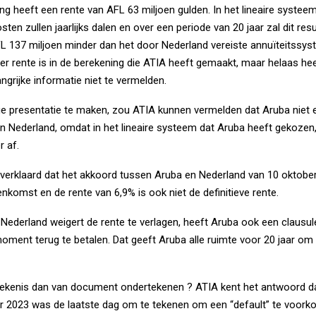
ing heeft een rente van AFL 63 miljoen gulden. In het lineaire systee
ten zullen jaarlijks dalen en over een periode van 20 jaar zal dit res
AFL 137 miljoen minder dan het door Nederland vereiste annuïteitssy
er rente is in de berekening die ATIA heeft gemaakt, maar helaas hee
grijke informatie niet te vermelden.
ge presentatie te maken, zou ATIA kunnen vermelden dat Aruba niet el
in Nederland, omdat in het lineaire systeem dat Aruba heeft gekozen
r af.
t verklaard dat het akkoord tussen Aruba en Nederland van 10 oktober
enkomst en de rente van 6,9% is ook niet de definitieve rente.
t Nederland weigert de rente te verlagen, heeft Aruba ook een clausul
moment terug te betalen. Dat geeft Aruba alle ruimte voor 20 jaar om 
tekenis dan van document ondertekenen ? ATIA kent het antwoord d
r 2023 was de laatste dag om te tekenen om een “default” te voor