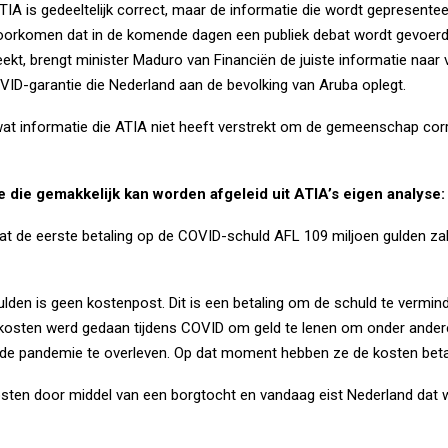
IA is gedeeltelijk correct, maar de informatie die wordt gepresenteer
voorkomen dat in de komende dagen een publiek debat wordt gevoerd
eekt, brengt minister Maduro van Financiën de juiste informatie naar
VID-garantie die Nederland aan de bevolking van Aruba oplegt.
wat informatie die ATIA niet heeft verstrekt om de gemeenschap corr
ie die gemakkelijk kan worden afgeleid uit ATIA’s eigen analyse:
dat de eerste betaling op de COVID-schuld AFL 109 miljoen gulden zal 
lden is geen kostenpost. Dit is een betaling om de schuld te vermind
kosten werd gedaan tijdens COVID om geld te lenen om onder ander
de pandemie te overleven. Op dat moment hebben ze de kosten beta
sten door middel van een borgtocht en vandaag eist Nederland dat 