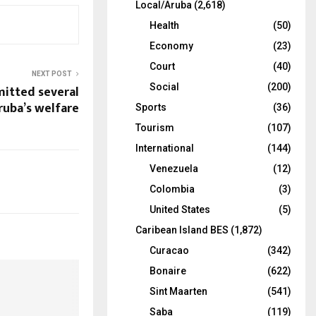
Local/Aruba
(2,618)
Health
(50)
Economy
(23)
Court
(40)
NEXT POST
Social
(200)
mitted several
ruba’s welfare
Sports
(36)
Tourism
(107)
International
(144)
Venezuela
(12)
Colombia
(3)
United States
(5)
Caribean Island BES
(1,872)
Curacao
(342)
Bonaire
(622)
Sint Maarten
(541)
Saba
(119)