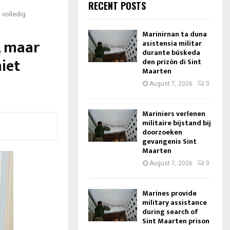
RECENT POSTS
 volledig
Marinirnan ta duna
, maar
asistensia militar
durante búskeda
iet
den prizòn di Sint
Maarten
August 7, 2026
0
Mariniers verlenen
militaire bijstand bij
doorzoeken
gevangenis Sint
Maarten
August 7, 2026
0
Marines provide
military assistance
during search of
Sint Maarten prison