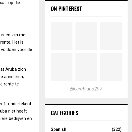
baar op die
ON PINTEREST
arden zijn met
rente. Het is
 voldoen vóór de
dat Aruba zich
e annuleren,
e rente te
@earubiano297
eeft ondertekent.
uba niet heeft
CATEGORIES
iere bedrijven en
Spanish
(322)