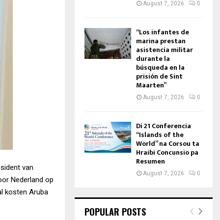
August 7, 2026
0
“Los infantes de
marina prestan
asistencia militar
durante la
búsqueda en la
prisión de Sint
Maarten”
August 7, 2026
0
Di 21 Conferencia
“Islands of the
World” na Corsou ta
Hraibi Concunsio pa
Resumen
esident van
August 7, 2026
0
oor Nederland op
al kosten Aruba
POPULAR POSTS