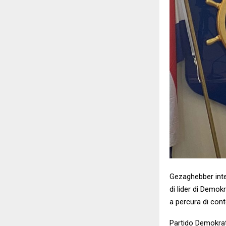
Gezaghebber inte
di lider di Demo
a percura di cont
Partido Demokrat