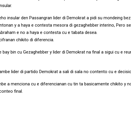
nsular.
eho insular den Passangran lider di Demokrat a pidi su mondeing bez
tonan y a haya e contesta mesora di gezaghebber interino, Pero seg
braham e no a haya e contesta cu e tabata desea.
cifranan chikito di diferencia.
bay bin cu Gezaghebber y lider di Demokrat na final a sigui cu e reu
ambe lider di partido Demokrat a sali di sala no contento cu e decisi
e a menciona cu e diferencianan cu tin ta basicamente chikito y no
conteo final.