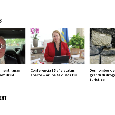
S
 E mentiranan
Conferencia 35 aña status
Dos homber det
swet HOFA!
aparte – ‘aruba ta di nos tur
grandi di drog
turistico
ENT