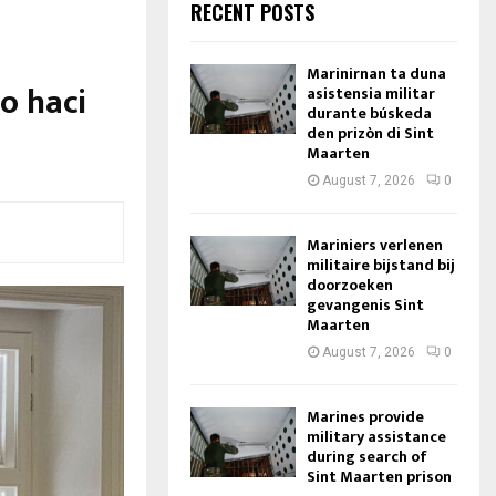
RECENT POSTS
Marinirnan ta duna
lo haci
asistensia militar
durante búskeda
den prizòn di Sint
Maarten
August 7, 2026
0
Mariniers verlenen
militaire bijstand bij
doorzoeken
gevangenis Sint
Maarten
August 7, 2026
0
Marines provide
military assistance
during search of
Sint Maarten prison