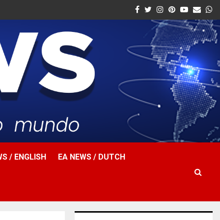
Facebook
Twitter
Instagram
Pinterest
Youtube
Email
W
S / ENGLISH
EA NEWS / DUTCH