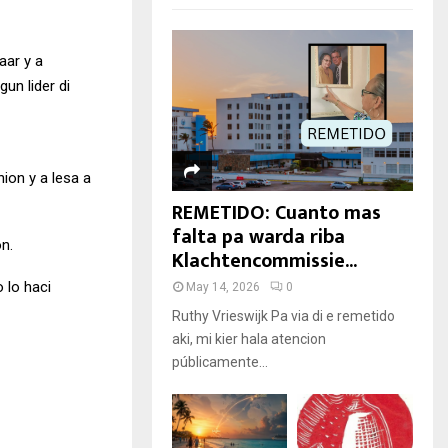
aar y a
un lider di
nion y a lesa a
REMETIDO: Cuanto mas
falta pa warda riba
on.
Klachtencommissie...
 lo haci
May 14, 2026
0
Ruthy Vrieswijk Pa via di e remetido
aki, mi kier hala atencion
públicamente...