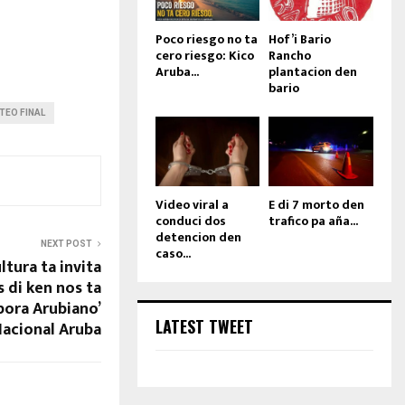
Poco riesgo no ta
Hof’i Bario
cero riesgo: Kico
Rancho
Aruba...
plantacion den
bario
TEO FINAL
Video viral a
E di 7 morto den
conduci dos
trafico pa aña...
detencion den
NEXT POST
caso...
tura ta invita
 di ken nos ta
pora Arubiano’
LATEST TWEET
Nacional Aruba