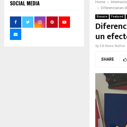
SOCIAL MEDIA
Home
Internaci
Diferencianan di
Bonaire
Featured
Diferenc
un efect
by
EA News Author
SHARE