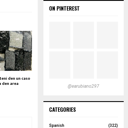
ON PINTEREST
eni den un caso
a den area
@earubiano297
CATEGORIES
Spanish
(322)