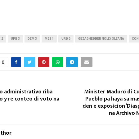
 2
UPB 3
DEM 3
M21 1
URB 0
GEZAGHEBBER NOLLY OLEANA
CON
0
o administrativo riba
Minister Maduro di Cul
o y re conteo di voto na
Pueblo pa haya sa mas
den e exposicion ‘Dias
na Archivo 
uthor