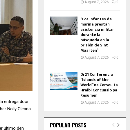
August 7, 2026
0
“Los infantes de
marina prestan
asistencia militar
durante la
búsqueda en la
prisión de Sint
Maarten”
August 7, 2026
0
Di 21 Conferencia
“Islands of the
World” na Corsou ta
Hraibi Concunsio pa
Resumen
da entrega door
August 7, 2026
0
bber Nolly Oleana
POPULAR POSTS
ar ultimo den