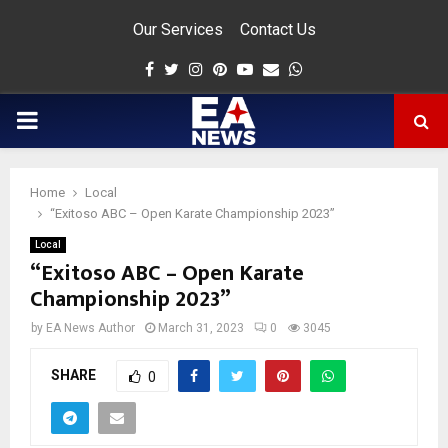
Our Services
Contact Us
Facebook
Twitter
Instagram
Pinterest
Youtube
Email
Whatsapp
PRIMARY
MENU
Home
Local
app
“Exitoso ABC – Open Karate Championship 2023”
Local
“Exitoso ABC – Open Karate
Championship 2023”
by
EA News Author
March 31, 2023
0
3045
SHARE
0