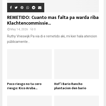
REMETIDO: Cuanto mas falta pa warda riba
Klachtencommissie...
May 14, 2026
0
Ruthy Vrieswijk Pa via di e remetido aki, mi kier hala atencion
públicamente...
Poco riesgo no ta cero
Hof’i Bario Rancho
riesgo: Kico Aruba...
plantacion den bario