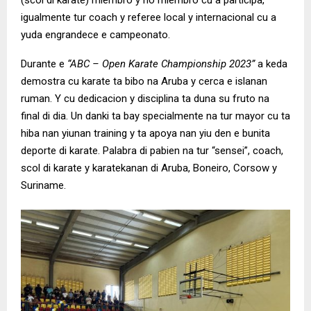
(scol di karate) miembro y no miembro cu a participa,
igualmente tur coach y referee local y internacional cu a
yuda engrandece e campeonato.
Durante e
“ABC – Open Karate Championship 2023”
a keda
demostra cu karate ta bibo na Aruba y cerca e islanan
ruman. Y cu dedicacion y disciplina ta duna su fruto na
final di dia. Un danki ta bay specialmente na tur mayor cu ta
hiba nan yiunan training y ta apoya nan yiu den e bunita
deporte di karate. Palabra di pabien na tur “sensei”, coach,
scol di karate y karatekanan di Aruba, Boneiro, Corsow y
Suriname.