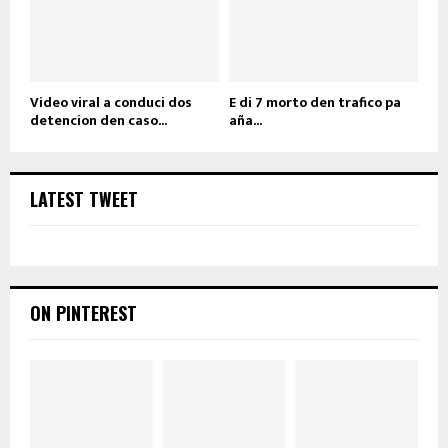
Video viral a conduci dos
E di 7 morto den trafico pa
detencion den caso...
aña...
LATEST TWEET
ON PINTEREST