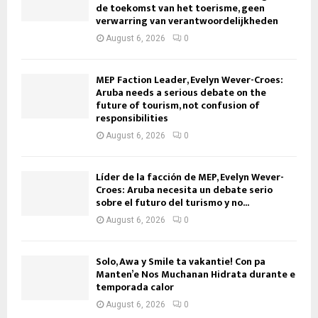
de toekomst van het toerisme, geen
verwarring van verantwoordelijkheden
August 6, 2026
0
MEP Faction Leader, Evelyn Wever-Croes:
Aruba needs a serious debate on the
future of tourism, not confusion of
responsibilities
August 6, 2026
0
Líder de la facción de MEP, Evelyn Wever-
Croes: Aruba necesita un debate serio
sobre el futuro del turismo y no...
August 6, 2026
0
Solo, Awa y Smile ta vakantie! Con pa
Manten’e Nos Muchanan Hidrata durante e
temporada calor
August 6, 2026
0