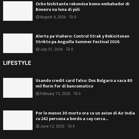
Ocho bishitante rekonóse komo embahador di
Boneiru na luna di yüli
August 4, 2026
0
Alerta pa Viahero: Control Strak y Rekisitonan
Strikto pa Anguilla Summer Festival 2026
July 31, 2026
0
LIFESTYLE
Usando credit card falso: Dos Bulgaro a saca 80
mil florin for di bancomatico
February 13, 2026
0
Por lo menos 30 morto ora cu un avion di Air India
cu 242 persona a bordo a cay cerca...
June 12, 2025
0