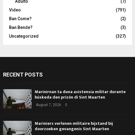
Adulto
(7)
Video
(791)
Ban Come?
(2)
Ban Bende?
(3)
Uncategorized
(327)
RECENT POSTS
Marinirnan ta duna asistensia militar durante
búskeda den prizòn di Sint Maarten
August 7, 2026
0
Mariniers verlenen militaire bijstand bij
doorzoeken gevangenis Sint Maarten