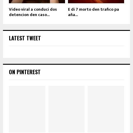
Video viral a conduci dos
E di 7 morto den trafico pa
detencion den caso...
aña...
LATEST TWEET
ON PINTEREST