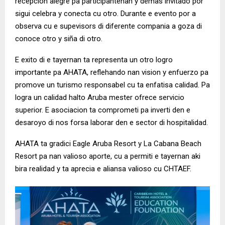
recepcion alegre pa participantenan y demas invitado por
sigui celebra y conecta cu otro. Durante e evento por a
observa cu e supevisors di diferente compania a goza di
conoce otro y siña di otro.
E exito di e tayernan ta representa un otro logro
importante pa AHATA, reflehando nan vision y enfuerzo pa
promove un turismo responsabel cu ta enfatisa calidad. Pa
logra un calidad halto Aruba mester ofrece servicio
superior. E asociacion ta comprometi pa inverti den e
desaroyo di nos forsa laborar den e sector di hospitalidad.
AHATA ta gradici Eagle Aruba Resort y La Cabana Beach
Resort pa nan valioso aporte, cu a permiti e tayernan aki
bira realidad y ta aprecia e aliansa valioso cu CHTAEF.