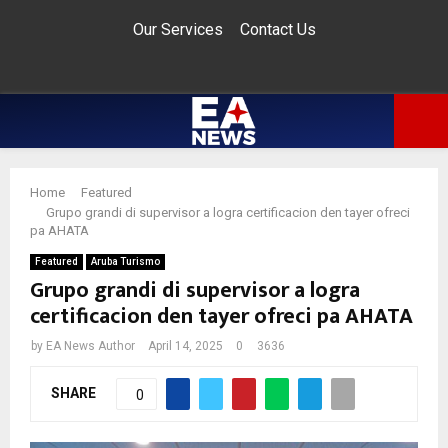
Our Services
Contact Us
Facebook
Twitter
Instagram
Pinterest
Youtube
Email
Whatsapp
PRIMARY
Home
Featured
MENU
Grupo grandi di supervisor a logra certificacion den tayer ofreci
pa AHATA
Featured
Aruba Turismo
Grupo grandi di supervisor a logra
certificacion den tayer ofreci pa AHATA
by
EA News Author
April 14, 2025
0
3636
SHARE
0