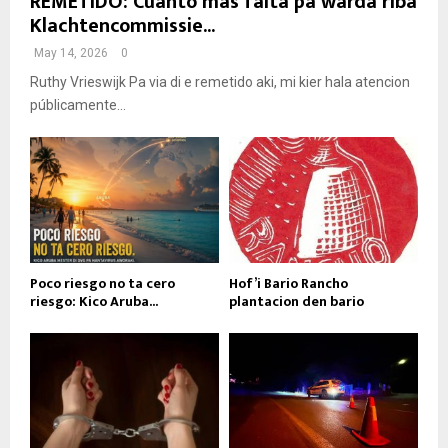
REMETIDO: Cuanto mas falta pa warda riba
Klachtencommissie...
May 14, 2026
0
Ruthy Vrieswijk Pa via di e remetido aki, mi kier hala atencion
públicamente...
Poco riesgo no ta cero
Hof’i Bario Rancho
riesgo: Kico Aruba...
plantacion den bario