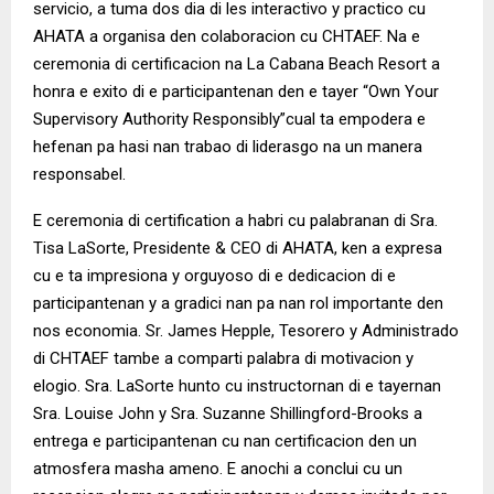
servicio, a tuma dos dia di les interactivo y practico cu
AHATA a organisa den colaboracion cu CHTAEF. Na e
ceremonia di certificacion na La Cabana Beach Resort a
honra e exito di e participantenan den e tayer “Own Your
Supervisory Authority Responsibly”cual ta empodera e
hefenan pa hasi nan trabao di liderasgo na un manera
responsabel.
E ceremonia di certification a habri cu palabranan di Sra.
Tisa LaSorte, Presidente & CEO di AHATA, ken a expresa
cu e ta impresiona y orguyoso di e dedicacion di e
participantenan y a gradici nan pa nan rol importante den
nos economia. Sr. James Hepple, Tesorero y Administrado
di CHTAEF tambe a comparti palabra di motivacion y
elogio. Sra. LaSorte hunto cu instructornan di e tayernan
Sra. Louise John y Sra. Suzanne Shillingford-Brooks a
entrega e participantenan cu nan certificacion den un
atmosfera masha ameno. E anochi a conclui cu un