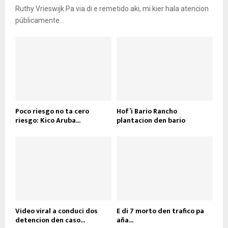
Ruthy Vrieswijk Pa via di e remetido aki, mi kier hala atencion
públicamente...
Poco riesgo no ta cero
Hof’i Bario Rancho
riesgo: Kico Aruba...
plantacion den bario
Video viral a conduci dos
E di 7 morto den trafico pa
detencion den caso...
aña...