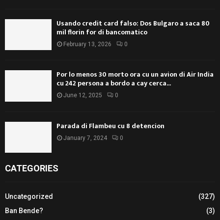
Usando credit card falso: Dos Bulgaro a saca 80
mil florin for di bancomatico
February 13, 2026
0
Por lo menos 30 morto ora cu un avion di Air India
cu 242 persona a bordo a cay cerca...
June 12, 2025
0
Parada di Flambeu cu 8 detencion
January 7, 2024
0
CATEGORIES
Uncategorized
(327)
Ban Bende?
(3)