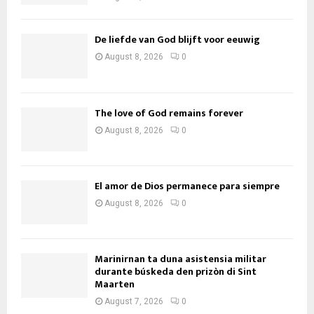
De liefde van God blijft voor eeuwig
August 8, 2026
0
The love of God remains forever
August 8, 2026
0
El amor de Dios permanece para siempre
August 8, 2026
0
Marinirnan ta duna asistensia militar
durante búskeda den prizòn di Sint
Maarten
August 7, 2026
0