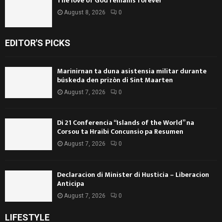
The love of God remains forever
August 8, 2026
0
EDITOR'S PICKS
Marinirnan ta duna asistensia militar durante
búskeda den prizòn di Sint Maarten
August 7, 2026
0
Di 21 Conferencia “Islands of the World” na
Corsou ta Hraibi Concunsio pa Resumen
August 7, 2026
0
Declaracion di Minister di Husticia – Liberacion
Anticipa
August 7, 2026
0
LIFESTYLE