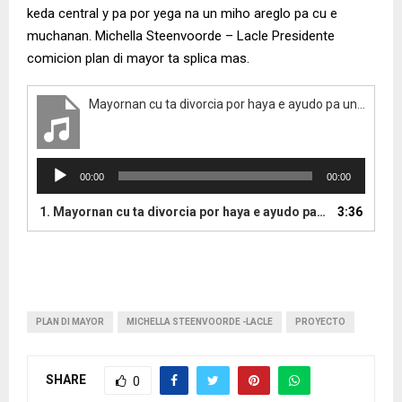
keda central y pa por yega na un miho areglo pa cu e
muchanan. Michella Steenvoorde – Lacle Presidente
comicion plan di mayor ta splica mas.
Mayornan cu ta divorcia por haya e ayudo pa un miho decision pa nan yiunan
A
00:00
00:00
u
d
1.
Mayornan cu ta divorcia por haya e ayudo pa un miho decision pa nan yiunan
3:36
i
o
P
l
a
y
PLAN DI MAYOR
MICHELLA STEENVOORDE -LACLE
PROYECTO
e
r
SHARE
0