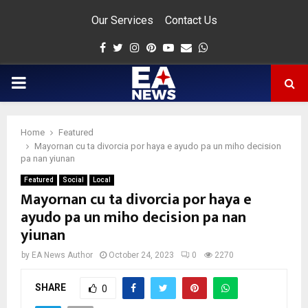
Our Services
Contact Us
Facebook
Twitter
Instagram
Pinterest
Youtube
Email
Whatsapp
PRIMARY
MENU
Home
Featured
app
Mayornan cu ta divorcia por haya e ayudo pa un miho decision
pa nan yiunan
Featured
Social
Local
Mayornan cu ta divorcia por haya e
ayudo pa un miho decision pa nan
yiunan
by
EA News Author
October 24, 2023
0
2270
SHARE
0