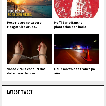
Poco riesgo no ta cero
Hof’i Bario Rancho
riesgo: Kico Aruba...
plantacion den bario
Video viral a conduci dos
E di 7 morto den trafico pa
detencion den caso...
aña...
LATEST TWEET