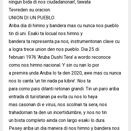
ningun bida di nos ciudadanonan’, tawata
Tevreden su oracion.
UNION DI UN PUEBLO
Ariba dia di himno y bandera mas cu nunca nos pueblo
tin di uni. Esaki ta locual nos himno y
bandera ta representa pa nos, instrumentonan clave cu
a logra trece union den nos pueblo. Dia 25 di
februari 1976 ‘Aruba Dushi Tera’ a wordo reconoce
como nos himno nacional. Y sin cu nan lo por
a premira unda Aruba lo ta den 2020, awe mas cu nunca
nos lo canta ‘un tin nada pa kibre’. Nos ta
para como pais dilanti retonan grandi. Tin un paro ariba
entrada di turistanan pa evita cu nos lo haya
mas casonan di e virus, nos scolnan ta sera, nos
trahadornan ta den un incertidumbre, y nos no tin
un bista completo ainda con largo esaki lo dura.
Pesey ariba un dia manera di nos himno y bandera nos