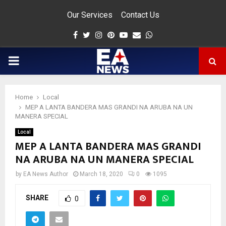
Our Services
Contact Us
Facebook
Twitter
Instagram
Pinterest
Youtube
Email
Whatsapp
PRIMARY
MENU
Home
Local
app
MEP A LANTA BANDERA MAS GRANDI NA ARUBA NA UN
MANERA SPECIAL
Local
MEP A LANTA BANDERA MAS GRANDI
NA ARUBA NA UN MANERA SPECIAL
by
EA News Author
March 18, 2020
0
1095
SHARE
0