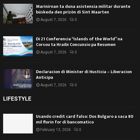
Marinirnan ta duna asistensia militar durante
búskeda den prizòn di Sint Maarten
August 7, 2026
0
Di 21 Conferencia “Islands of the World” na
Corsou ta Hraibi Concunsio pa Resumen
August 7, 2026
0
Declaracion di Minister di Husticia – Liberacion
Anticipa
August 7, 2026
0
LIFESTYLE
Usando credit card falso: Dos Bulgaro a saca 80
mil florin for di bancomatico
February 13, 2026
0