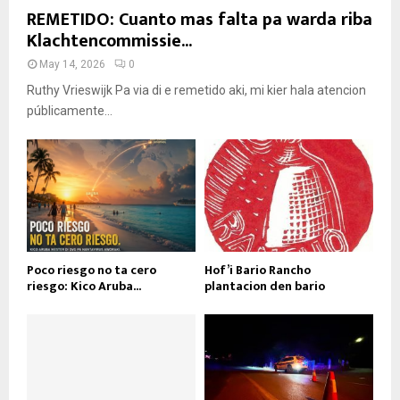
REMETIDO: Cuanto mas falta pa warda riba
Klachtencommissie...
May 14, 2026
0
Ruthy Vrieswijk Pa via di e remetido aki, mi kier hala atencion
públicamente...
Poco riesgo no ta cero
Hof’i Bario Rancho
riesgo: Kico Aruba...
plantacion den bario