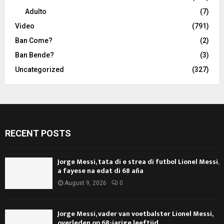
Adulto
(7)
Video
(791)
Ban Come?
(2)
Ban Bende?
(3)
Uncategorized
(327)
RECENT POSTS
Jorge Messi, tata di e strea di futbol Lionel Messi,
a fayese na edat di 68 aña
August 9, 2026
0
Jorge Messi, vader van voetbalster Lionel Messi,
overleden op 68-jarige leeftijd