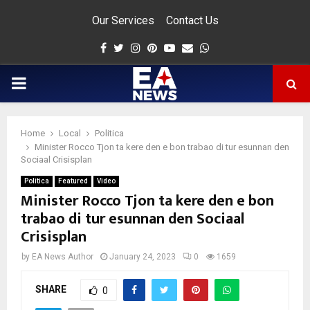
Our Services
Contact Us
Facebook
Twitter
Instagram
Pinterest
Youtube
Email
Whatsapp
PRIMARY
MENU
Home
Local
Politica
app
Minister Rocco Tjon ta kere den e bon trabao di tur esunnan den
Sociaal Crisisplan
Politica
Featured
Video
Minister Rocco Tjon ta kere den e bon
trabao di tur esunnan den Sociaal
Crisisplan
by
EA News Author
January 24, 2023
0
1659
SHARE
0