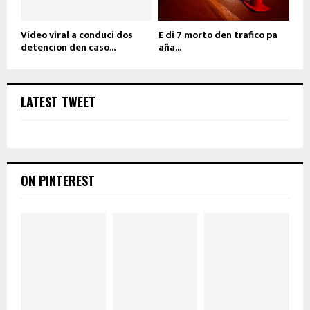
Video viral a conduci dos
E di 7 morto den trafico pa
detencion den caso...
aña...
LATEST TWEET
ON PINTEREST