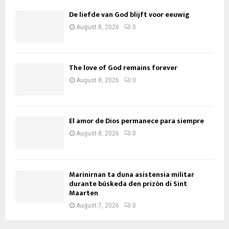
De liefde van God blijft voor eeuwig
August 8, 2026
0
The love of God remains forever
August 8, 2026
0
El amor de Dios permanece para siempre
August 8, 2026
0
Marinirnan ta duna asistensia militar
durante búskeda den prizòn di Sint
Maarten
August 7, 2026
0