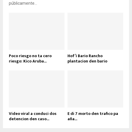
públicamente...
Poco riesgo no ta cero
Hof’i Bario Rancho
riesgo: Kico Aruba...
plantacion den bario
Video viral a conduci dos
E di 7 morto den trafico pa
detencion den caso...
aña...