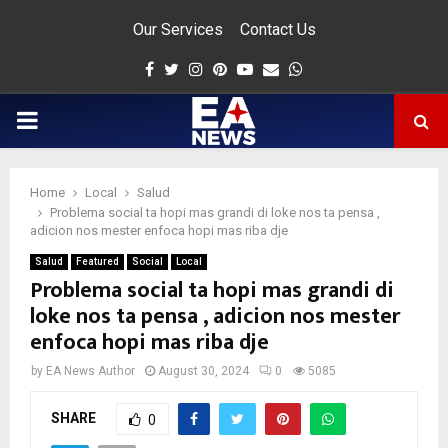
Our Services
Contact Us
Facebook
Twitter
Instagram
Pinterest
Youtube
Email
Whatsapp
PRIMARY
MENU
Home
Local
Salud
app
Problema social ta hopi mas grandi di loke nos ta pensa ,
adicion nos mester enfoca hopi mas riba dje
Salud
Featured
Social
Local
Problema social ta hopi mas grandi di
loke nos ta pensa , adicion nos mester
enfoca hopi mas riba dje
by
EA News Author
August 30, 2024
0
5085
SHARE
0