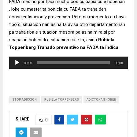
FADA mes no por haci mucho cos cu papia cu e hobenan
, loke cu mester ta bon cla cu FADA ta traha den
conscientisacion y prevencion. Pero na momento cu haya
tipo di situacion nan asina ta avisa otro departamentonan
pa traha riba e situacion mesora pa asina mira si por
scapa un hoben di e situacion cu e ta, asina
Rubiela
Toppenberg Trahado preventivo na FADA ta indica.
A
00:00
00:00
u
d
i
o
P
STOP ADICCION
RUBIELA TOPPENBERG
ADICTONAN HOBEN
l
a
SHARE
0
y
e
r