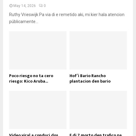
May 14, 2026
0
Ruthy Vrieswijk Pa via di e remetido aki, mi kier hala atencion
públicamente...
Poco riesgo no ta cero
Hof’i Bario Rancho
riesgo: Kico Aruba...
plantacion den bario
Video viral a conduci dos
E di 7 morto den trafico pa