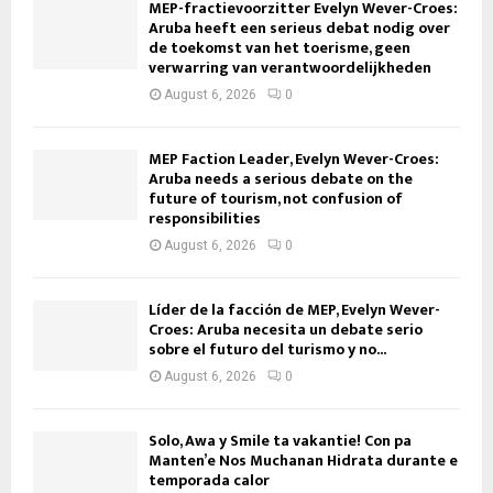
MEP-fractievoorzitter Evelyn Wever-Croes:
Aruba heeft een serieus debat nodig over
de toekomst van het toerisme, geen
verwarring van verantwoordelijkheden
August 6, 2026
0
MEP Faction Leader, Evelyn Wever-Croes:
Aruba needs a serious debate on the
future of tourism, not confusion of
responsibilities
August 6, 2026
0
Líder de la facción de MEP, Evelyn Wever-
Croes: Aruba necesita un debate serio
sobre el futuro del turismo y no...
August 6, 2026
0
Solo, Awa y Smile ta vakantie! Con pa
Manten’e Nos Muchanan Hidrata durante e
temporada calor