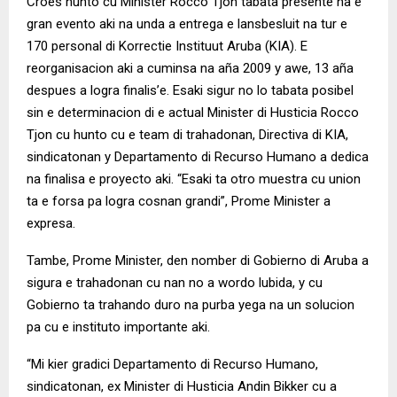
Croes hunto cu Minister Rocco Tjon tabata presente na e
gran evento aki na unda a entrega e lansbesluit na tur e
170 personal di Korrectie Instituut Aruba (KIA). E
reorganisacion aki a cuminsa na aña 2009 y awe, 13 aña
despues a logra finalis’e. Esaki sigur no lo tabata posibel
sin e determinacion di e actual Minister di Husticia Rocco
Tjon cu hunto cu e team di trahadonan, Directiva di KIA,
sindicatonan y Departamento di Recurso Humano a dedica
na finalisa e proyecto aki. “Esaki ta otro muestra cu union
ta e forsa pa logra cosnan grandi”, Prome Minister a
expresa.
Tambe, Prome Minister, den nomber di Gobierno di Aruba a
sigura e trahadonan cu nan no a wordo lubida, y cu
Gobierno ta trahando duro na purba yega na un solucion
pa cu e instituto importante aki.
“Mi kier gradici Departamento di Recurso Humano,
sindicatonan, ex Minister di Husticia Andin Bikker cu a