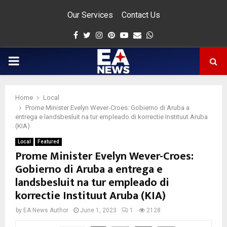
Our Services
Contact Us
Facebook
Twitter
Instagram
Pinterest
Youtube
Email
Whatsapp
PRIMARY
MENU
Home
Local
app
Prome Minister Evelyn Wever-Croes: Gobierno di Aruba a
entrega e landsbesluit na tur empleado di korrectie Instituut Aruba
(KIA)
Local
Featured
Prome Minister Evelyn Wever-Croes:
Gobierno di Aruba a entrega e
landsbesluit na tur empleado di
korrectie Instituut Aruba (KIA)
by
EA News Author
June 1, 2023
1
2128