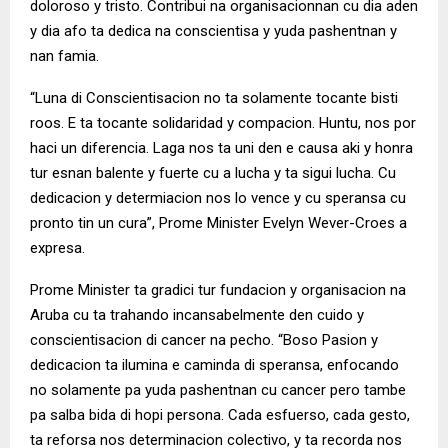
doloroso y tristo. Contribui na organisacionnan cu dia aden
y dia afo ta dedica na conscientisa y yuda pashentnan y
nan famia.
“Luna di Conscientisacion no ta solamente tocante bisti
roos. E ta tocante solidaridad y compacion. Huntu, nos por
haci un diferencia. Laga nos ta uni den e causa aki y honra
tur esnan balente y fuerte cu a lucha y ta sigui lucha. Cu
dedicacion y determiacion nos lo vence y cu speransa cu
pronto tin un cura”, Prome Minister Evelyn Wever-Croes a
expresa.
Prome Minister ta gradici tur fundacion y organisacion na
Aruba cu ta trahando incansabelmente den cuido y
conscientisacion di cancer na pecho. “Boso Pasion y
dedicacion ta ilumina e caminda di speransa, enfocando
no solamente pa yuda pashentnan cu cancer pero tambe
pa salba bida di hopi persona. Cada esfuerso, cada gesto,
ta reforsa nos determinacion colectivo, y ta recorda nos