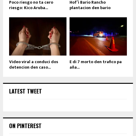
Poco riesgo no ta cero
Hof’i Bario Rancho
riesgo: Kico Aruba...
plantacion den bario
Video viral a conduci dos
E di 7 morto den trafico pa
detencion den caso...
aña...
LATEST TWEET
ON PINTEREST