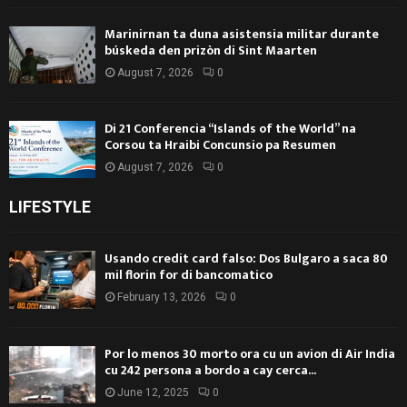
Marinirnan ta duna asistensia militar durante
búskeda den prizòn di Sint Maarten
August 7, 2026
0
Di 21 Conferencia “Islands of the World” na
Corsou ta Hraibi Concunsio pa Resumen
August 7, 2026
0
LIFESTYLE
Usando credit card falso: Dos Bulgaro a saca 80
mil florin for di bancomatico
February 13, 2026
0
Por lo menos 30 morto ora cu un avion di Air India
cu 242 persona a bordo a cay cerca...
June 12, 2025
0