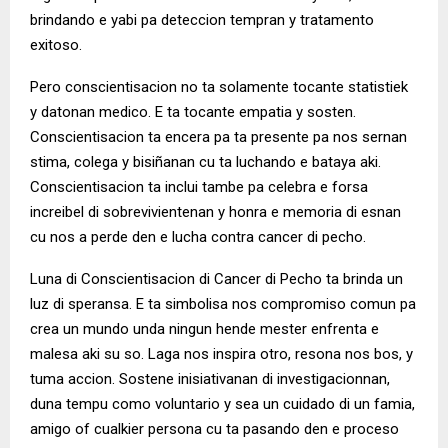
brindando e yabi pa deteccion tempran y tratamento
exitoso.
Pero c
onscientisacion
no ta solamente tocante statistiek
y datonan medico. E ta tocante empatia y sosten.
Conscientisacion
ta encera pa ta presente pa nos sernan
stima, colega y bisiñanan cu ta luchando e bataya aki.
Conscientisacion
ta inclui tambe pa celebra e forsa
increibel di sobrevivientenan y honra e memoria di esnan
cu nos a perde den e lucha contra cancer di pecho.
Luna di Conscientisacion di Cancer di Pecho ta brinda un
luz di speransa. E ta simbolisa nos compromiso comun pa
crea un mundo unda ningun hende mester enfrenta e
malesa aki su so. Laga nos inspira otro, resona nos bos, y
tuma accion. Sostene inisiativanan di investigacionnan,
duna tempu como voluntario y sea un cuidado di un famia,
amigo of cualkier persona cu ta pasando den e proceso