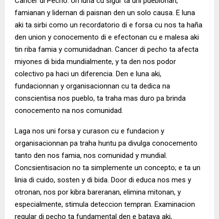
Cancer di Pecho. Un luna cu sigur ta uni pueblonan,
famianan y lidernan di paisnan den un solo causa.
E luna
aki ta sirbi como un recordatorio di e forsa cu nos ta haña
den union y conocemento di e efectonan cu e malesa aki
tin riba famia y comunidadnan. Cancer di pecho ta afecta
miyones di bida mundialmente, y ta den nos podor
colectivo pa haci un diferencia. Den e luna aki,
fundacionnan y organisacionnan cu ta dedica na
conscientisa nos pueblo, ta traha mas duro pa brinda
conocemento na nos comunidad.
Laga nos uni forsa y curason cu e fundacion y
organisacionnan pa traha huntu pa divulga conocemento
tanto den nos famia, nos comunidad y mundial.
Concsientisacion no ta simplemente un concepto; e ta un
linia di cuido, sosten y di bida. Door di educa nos mes y
otronan, nos por kibra bareranan, elimina mitonan, y
especialmente, stimula deteccion tempran. Examinacion
regular di pecho ta fundamental den e bataya aki,