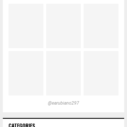
@earubiano297
CATEGORIES