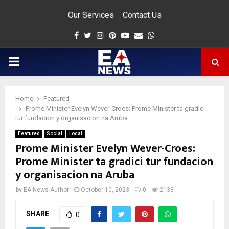
Our Services
Contact Us
Facebook
Twitter
Instagram
Pinterest
Youtube
Email
Whatsapp
PRIMARY
MENU
Home
Featured
app
Prome Minister Evelyn Wever-Croes: Prome Minister ta gradici
tur fundacion y organisacion na Aruba
Featured
Social
Local
Prome Minister Evelyn Wever-Croes:
Prome Minister ta gradici tur fundacion
y organisacion na Aruba
by
EA News Author
October 10, 2023
0
2133
SHARE
0