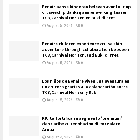
Bonairiaanse kinderen beleven avontuur op
cruiseschip dankzij samenwerking tussen
TCB, Carnival Horizon en Buki di Prèt
August 5, 2026
0
Bonaire children experience cruise ship
adventure through collaboration between
TCB, Carnival Horizon, and Buki di Pret
August 5, 2026
0
Los niños de Bonaire viven una aventura en
un crucero gracias a la colaboración entre
TCB, Carnival Horizon y Buki...
August 5, 2026
0
RIU ta fortifica su segmento “premium”
den Caribe cu renobacion di RIU Palace
Aruba
August 4, 2026
0