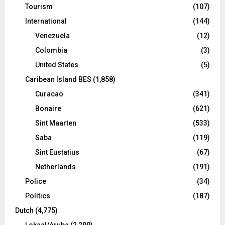
Tourism
(107)
International
(144)
Venezuela
(12)
Colombia
(3)
United States
(5)
Caribean Island BES
(1,858)
Curacao
(341)
Bonaire
(621)
Sint Maarten
(533)
Saba
(119)
Sint Eustatius
(67)
Netherlands
(191)
Police
(34)
Politics
(187)
Dutch
(4,775)
Lokaal/Aruba
(2,299)