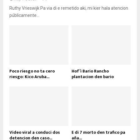
Ruthy Vrieswijk Pa via di e remetido aki, mi kier hala atencion
públicamente...
Poco riesgo no ta cero
Hof’i Bario Rancho
riesgo: Kico Aruba...
plantacion den bario
Video viral a conduci dos
E di 7 morto den trafico pa
detencion den caso...
aña...