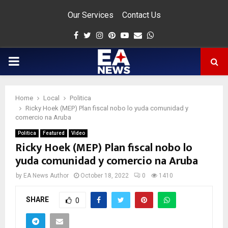
Our Services
Contact Us
Facebook
Twitter
Instagram
Pinterest
Youtube
Email
Whatsapp
PRIMARY
MENU
Home
Local
Politica
app
Ricky Hoek (MEP) Plan fiscal nobo lo yuda comunidad y
comercio na Aruba
Politica
Featured
Video
Ricky Hoek (MEP) Plan fiscal nobo lo
yuda comunidad y comercio na Aruba
by
EA News Author
October 18, 2022
0
1410
SHARE
0