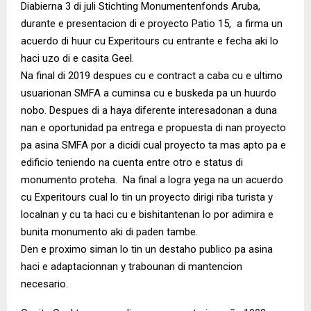
Diabierna 3 di juli Stichting Monumentenfonds Aruba,
durante e presentacion di e proyecto Patio 15, a firma un
acuerdo di huur cu Experitours cu entrante e fecha aki lo
haci uzo di e casita Geel.
Na final di 2019 despues cu e contract a caba cu e ultimo
usuarionan SMFA a cuminsa cu e buskeda pa un huurdo
nobo. Despues di a haya diferente interesadonan a duna
nan e oportunidad pa entrega e propuesta di nan proyecto
pa asina SMFA por a dicidi cual proyecto ta mas apto pa e
edificio teniendo na cuenta entre otro e status di
monumento proteha. Na final a logra yega na un acuerdo
cu Experitours cual lo tin un proyecto dirigi riba turista y
localnan y cu ta haci cu e bishitantenan lo por adimira e
bunita monumento aki di paden tambe.
Den e proximo siman lo tin un destaho publico pa asina
haci e adaptacionnan y trabounan di mantencion
necesario.