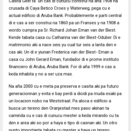
Casita Geel ta un cas di cunucu construi na aña 1908 na
crusada di Caya Betico Croes y Waterweg, pega cu e
actual edificio di Aruba Bank. Probablemente e parti central
di e cas a ser construi na 1860 pa un Franses y na 1908 a
wordo cumpra pa Sr. Richard Johan Eman van der Biest.
Kende tabata casa cu Catharina van der Biest-Oduber. Di e
matrimonio aki a nace seis yu cual tur seis a lanta den e
cas aki. Un di e yiunan Frederica van der Biest- Eman a
casa cu John Gerard Eman, fundador di e prome instituto
financiero di Aruba, Aruba Bank. For di aña 1999 e cas a
keda inhabita y no a ser uza mas.
Na aña 2000 cu e meta pa preserva e casita aki pa futuro
generacionnan y evita e bay perdi a dicidi pa muda esaki pa
un locacion nobo na Weststraat. Pa aloca e edificio a
busca un tereno den Oranjestad mes paso akinan ta
caminda cu e cas di cunucu mester a keda mirando cu ta
den e area aki so por a haya e tipo di casnan aki. Un otro
punto importante tabata cu mester a haya un tereno