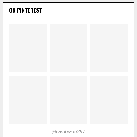
ON PINTEREST
@earubiano297