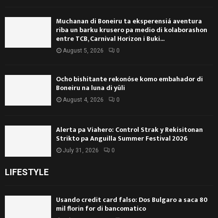
Muchanan di Boneiru ta eksperensiá aventura
riba un barku krusero pa medio di kolaborashon
entre TCB, Carnival Horizon i Buki...
August 5, 2026
0
Ocho bishitante rekonóse komo embahador di
Boneiru na luna di yüli
August 4, 2026
0
Alerta pa Viahero: Control Strak y Rekisitonan
Strikto pa Anguilla Summer Festival 2026
July 31, 2026
0
LIFESTYLE
Usando credit card falso: Dos Bulgaro a saca 80
mil florin for di bancomatico