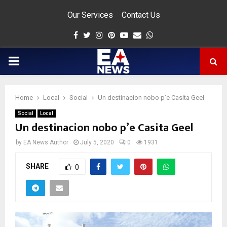
Our Services
Contact Us
Facebook
Twitter
Instagram
Pinterest
Youtube
Email
Whatsapp
PRIMARY
MENU
Home
Local
Social
Un destinacion nobo p’e Casita Geel
app
Social
Local
Un destinacion nobo p’e Casita Geel
by
EA News Author
July 5, 2020
0
1931
SHARE
0