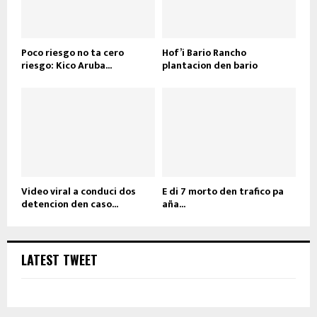
Poco riesgo no ta cero
Hof’i Bario Rancho
riesgo: Kico Aruba...
plantacion den bario
Video viral a conduci dos
E di 7 morto den trafico pa
detencion den caso...
aña...
LATEST TWEET