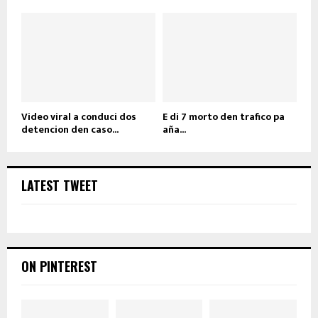
Video viral a conduci dos
E di 7 morto den trafico pa
detencion den caso...
aña...
LATEST TWEET
ON PINTEREST