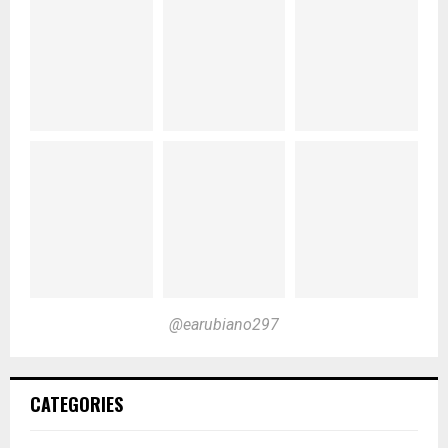
@earubiano297
CATEGORIES