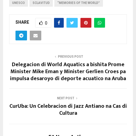
y
UNESCO
SCLAVITUD
“MEMORIES OF THE WORLD”
e
r
SHARE
0
PREVIOUS POST
Delegacion di World Aquatics a bishita Prome
Minister Mike Eman y Minister Gerlien Croes pa
impulsa desaroyo di deporte acuatico na Aruba
NEXT POST
CurUba: Un Celebracion di Jazz Antiano na Cas di
Cultura