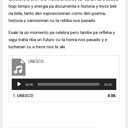
hopi tempo y energia pa documenta e historia y trece bek
na bida, tanto den exposicionnan como den poema,
historia y cancionnan cu ta rebiba nos pasado.
Esaki ta un momento pa celebra pero tambe pa refleha y
sigui traha riba un futuro cu ta honra nos pasado y e
luchanan cu a trece nos te aki.
UNESCO
A
00:00
00:00
u
d
1.
UNESCO
4:06
i
o
P
l
a