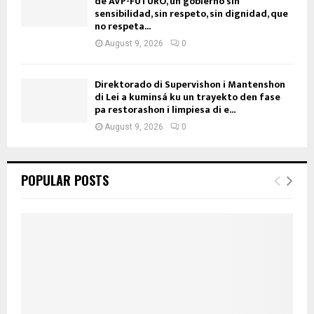
de AVP-FUTURO, un gobierno sin
sensibilidad, sin respeto, sin dignidad, que
no respeta...
August 9, 2026
0
Direktorado di Supervishon i Mantenshon
di Lei a kuminsá ku un trayekto den fase
pa restorashon i limpiesa di e...
August 9, 2026
0
POPULAR POSTS