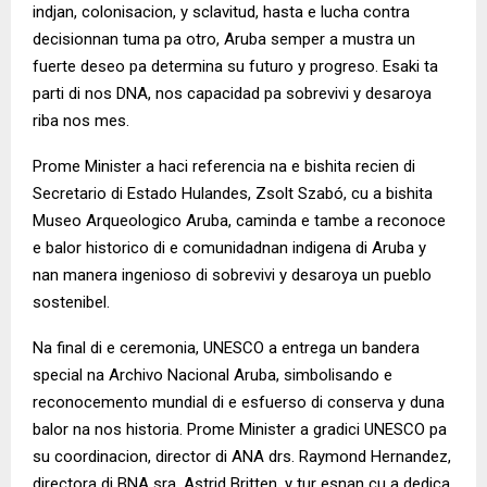
indjan, colonisacion, y sclavitud, hasta e lucha contra
decisionnan tuma pa otro, Aruba semper a mustra un
fuerte deseo pa determina su futuro y progreso. Esaki ta
parti di nos DNA, nos capacidad pa sobrevivi y desaroya
riba nos mes.
Prome Minister a haci referencia na e bishita recien di
Secretario di Estado Hulandes, Zsolt Szabó, cu a bishita
Museo Arqueologico Aruba, caminda e tambe a reconoce
e balor historico di e comunidadnan indigena di Aruba y
nan manera ingenioso di sobrevivi y desaroya un pueblo
sostenibel.
Na final di e ceremonia, UNESCO a entrega un bandera
special na Archivo Nacional Aruba, simbolisando e
reconocemento mundial di e esfuerso di conserva y duna
balor na nos historia. Prome Minister a gradici UNESCO pa
su coordinacion, director di ANA drs. Raymond Hernandez,
directora di BNA sra. Astrid Britten, y tur esnan cu a dedica