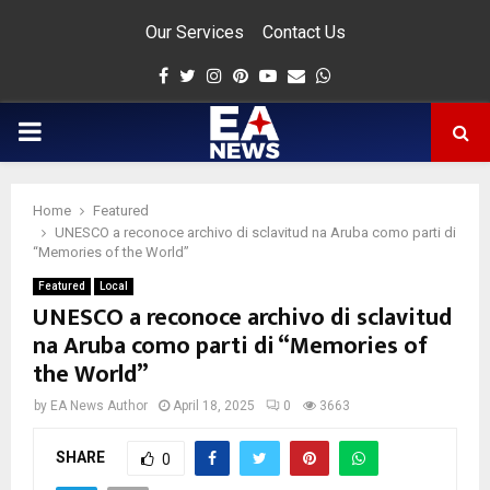
Our Services
Contact Us
Facebook
Twitter
Instagram
Pinterest
Youtube
Email
Whatsapp
PRIMARY
MENU
Home
Featured
app
UNESCO a reconoce archivo di sclavitud na Aruba como parti di
“Memories of the World”
Featured
Local
UNESCO a reconoce archivo di sclavitud
na Aruba como parti di “Memories of
the World”
by
EA News Author
April 18, 2025
0
3663
SHARE
0