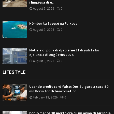
i limpiesa di e...
August 9, 2026
0
Hòmber ta fayesé na Fuikbaai
August 9, 2026
0
Notisia di polis di djabièrnè 31 di yüli te ku
djaluna 3 di ougùstùs 2026
August 9, 2026
0
LIFESTYLE
Usando credit card falso: Dos Bulgaro a saca 80
mil florin for di bancomatico
February 13, 2026
0
Por lo menos 30 morto ora cu un avion di Air India