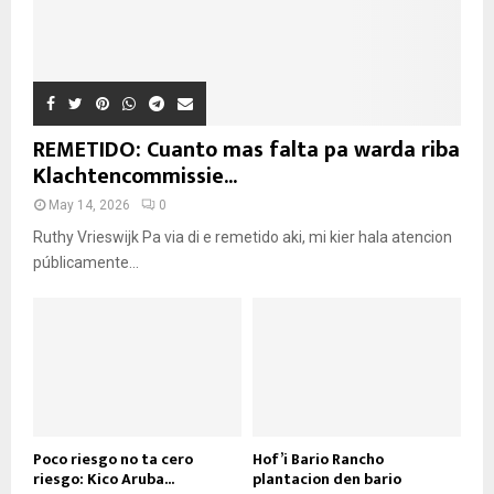
REMETIDO: Cuanto mas falta pa warda riba
Klachtencommissie...
May 14, 2026
0
Ruthy Vrieswijk Pa via di e remetido aki, mi kier hala atencion
públicamente...
Poco riesgo no ta cero
Hof’i Bario Rancho
riesgo: Kico Aruba...
plantacion den bario