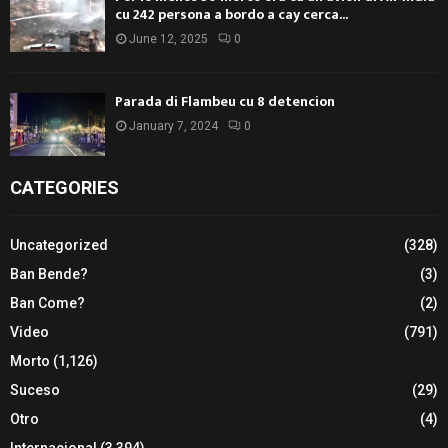
cu 242 persona a bordo a cay cerca...
June 12, 2025
0
Parada di Flambeu cu 8 detencion
January 7, 2024
0
CATEGORIES
Uncategorized
(328)
Ban Bende?
(3)
Ban Come?
(2)
Video
(791)
Morto
(1,126)
Suceso
(29)
Otro
(4)
Internacional
(3,394)