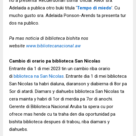
no a presenta ‘Recuerdonan stima’ oficial. Awor sra.
Adelaida a publica otro buki titula ‘
Tempo di miedo
’. Cu
mucho gusto sra. Adelaida Ponson-Arends ta presenta tur
dos na publico.
Pa mas noticia di biblioteca bishita nos
website
www.bibliotecanacional.aw
Cambio di orario pa biblioteca San Nicolas
Entrante dia 1 di mei 2023 tin un cambio riba orario
di
biblioteca na San Nicolas
. Entrante dia 1 di mei biblioteca
San Nicolas ta habri dialuna, diaranson y diabierna di 8or pa
5or di atardi. Diamars y diahuebs biblioteca San Nicolas ta
cera mainta y habri di 1or di merdia pa 7or di anochi.
Gerente di Biblioteca Nacional Aruba ta spera cu por
ofrece mas hende cu ta traha den dia oportunidad pa
bishita biblioteca despues di trabou, riba diamars y
diahuebs.