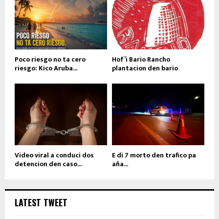
Poco riesgo no ta cero
Hof’i Bario Rancho
riesgo: Kico Aruba...
plantacion den bario
Video viral a conduci dos
E di 7 morto den trafico pa
detencion den caso...
aña...
LATEST TWEET