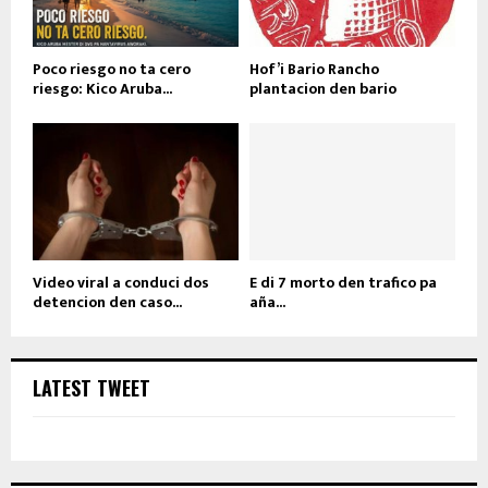
Poco riesgo no ta cero
Hof’i Bario Rancho
riesgo: Kico Aruba...
plantacion den bario
Video viral a conduci dos
E di 7 morto den trafico pa
detencion den caso...
aña...
LATEST TWEET