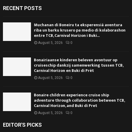
RECENT POSTS
Muchanan di Boneiru ta eksperensiá aventura
riba un barku krusero pa medio di kolaborashon
entre TCB, Carnival Horizon i Buki...
August 5, 2026
0
Bonairiaanse kinderen beleven avontuur op
cruiseschip dankzij samenwerking tussen TCB,
Carnival Horizon en Buki di Prèt
August 5, 2026
0
Bonaire children experience cruise ship
adventure through collaboration between TCB,
Carnival Horizon, and Buki di Pret
August 5, 2026
0
EDITOR'S PICKS