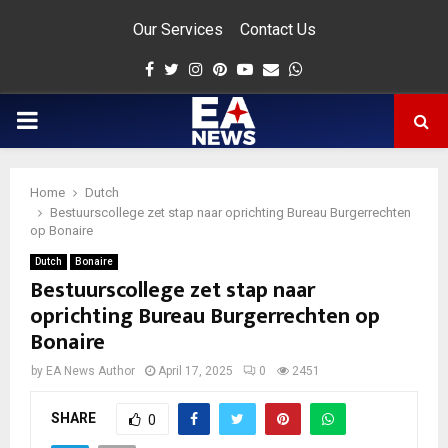
Our Services
Contact Us
Facebook
Twitter
Instagram
Pinterest
Youtube
Email
Whatsapp
PRIMARY
MENU
Home
Dutch
app
Bestuurscollege zet stap naar oprichting Bureau Burgerrechten
op Bonaire
Dutch
Bonaire
Bestuurscollege zet stap naar
oprichting Bureau Burgerrechten op
Bonaire
by
EA News Author
April 17, 2025
0
2451
SHARE
0