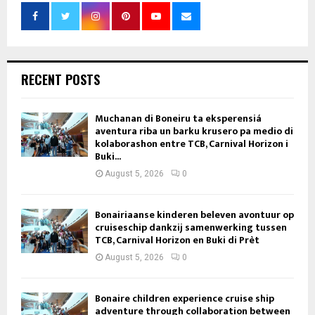
RECENT POSTS
Muchanan di Boneiru ta eksperensiá
aventura riba un barku krusero pa medio di
kolaborashon entre TCB, Carnival Horizon i
Buki...
August 5, 2026
0
Bonairiaanse kinderen beleven avontuur op
cruiseschip dankzij samenwerking tussen
TCB, Carnival Horizon en Buki di Prèt
August 5, 2026
0
Bonaire children experience cruise ship
adventure through collaboration between