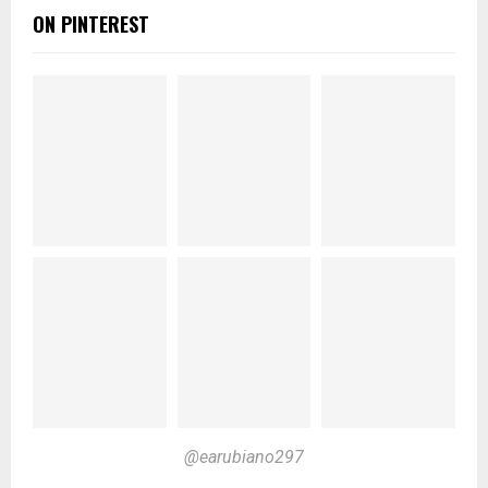
ON PINTEREST
@earubiano297