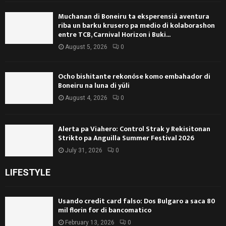
Muchanan di Boneiru ta eksperensiá aventura
riba un barku krusero pa medio di kolaborashon
entre TCB, Carnival Horizon i Buki...
August 5, 2026
0
Ocho bishitante rekonóse komo embahador di
Boneiru na luna di yüli
August 4, 2026
0
Alerta pa Viahero: Control Strak y Rekisitonan
Strikto pa Anguilla Summer Festival 2026
July 31, 2026
0
LIFESTYLE
Usando credit card falso: Dos Bulgaro a saca 80
mil florin for di bancomatico
February 13, 2026
0