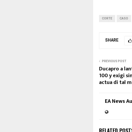
P
l
a
CORTE
CASO
y
e
r
SHARE
PREVIOUS POST
Ducapro a lan
100 y exigi si
actua di tal 
EA News A
RELATED POST