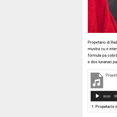
Propetario di Ra
mustra cu e inte
formula pa cobra
e dos lunanan pa
Propet
A
00:00
u
d
1.
Propetario d
i
o