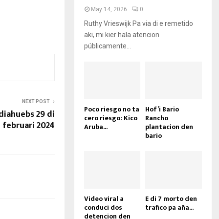
/
May 14, 2026
0
D
Ruthy Vrieswijk Pa via di e remetido
o
aki, mi kier hala atencion
w
públicamente...
n
A
r
r
o
w
NEXT POST
Poco riesgo no ta
Hof’i Bario
k
diahuebs 29 di
cero riesgo: Kico
Rancho
e
februari 2024
Aruba...
plantacion den
y
bario
s
t
o
i
n
c
Video viral a
E di 7 morto den
r
conduci dos
trafico pa aña...
e
detencion den