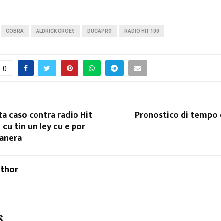
COBRA
ALDRICK CROES
DUCAPRO
RADIO HIT 100
0
ta caso contra radio Hit
Pronostico di tempo 
n cu tin un ley cu e por
manera
uthor
S