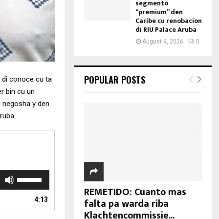
segmento
“premium” den
Caribe cu renobacion
di RIU Palace Aruba
August 4, 2026
0
POPULAR POSTS
 di conoce cu ta
r bin cu un
a negosha y den
ruba.
U
s
REMETIDO: Cuanto mas
e
4:13
falta pa warda riba
U
Klachtencommissie...
p