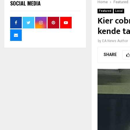
SOCIAL MEDIA
Home
Featured
Featured
Local
Kier cob
kende ta
by
EA News Author
SHARE