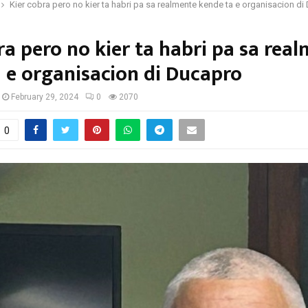
Kier cobra pero no kier ta habri pa sa realmente kende ta e organisacion d
ra pero no kier ta habri pa sa rea
 e organisacion di Ducapro
February 29, 2024
0
2070
0