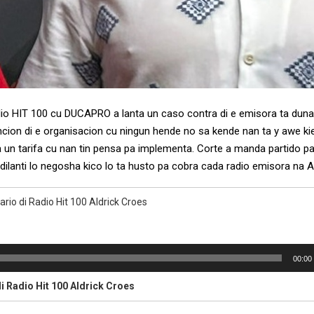
dio HIT 100 cu DUCAPRO a lanta un caso contra di e emisora ta duna
ncion di e organisacion cu ningun hende no sa kende nan ta y awe kie
 un tarifa cu nan tin pensa pa implementa. Corte a manda partido p
dilanti lo negosha kico lo ta husto pa cobra cada radio emisora na A
ario di Radio Hit 100 Aldrick Croes
00:00
i Radio Hit 100 Aldrick Croes