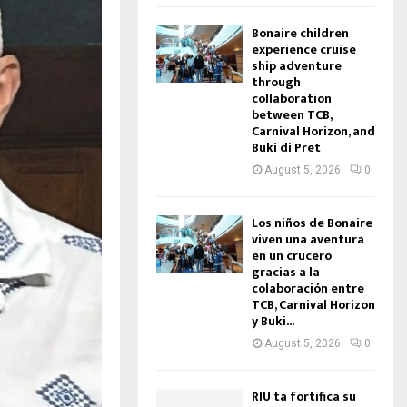
Bonaire children
experience cruise
ship adventure
through
collaboration
between TCB,
Carnival Horizon, and
Buki di Pret
August 5, 2026
0
Los niños de Bonaire
viven una aventura
en un crucero
gracias a la
colaboración entre
TCB, Carnival Horizon
y Buki...
August 5, 2026
0
RIU ta fortifica su