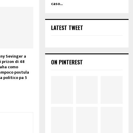
a
caso...
s
e
o
LATEST TWEET
r
d
e
c
r
nny Sevinger a
e
ON PINTEREST
i prizon di 48
a
traha como
s
ampoco postula
a politico pa 5
e
v
o
l
u
m
e
.