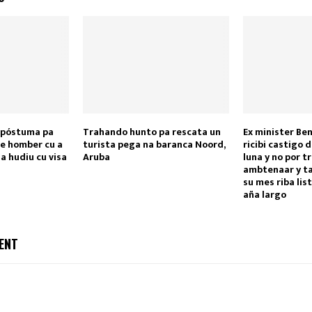
 póstuma pa
Trahando hunto pa rescata un
Ex minister Be
 e homber cu a
turista pega na baranca Noord,
ricibi castigo d
da hudiu cu visa
Aruba
luna y no por 
ambtenaar y t
su mes riba list
aña largo
ENT