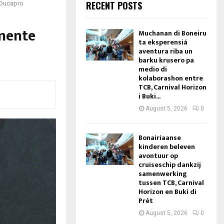
RECENT POSTS
i Ducapro
lmente
Muchanan di Boneiru
ta eksperensiá
aventura riba un
barku krusero pa
medio di
kolaborashon entre
TCB, Carnival Horizon
i Buki...
August 5, 2026
0
Bonairiaanse
kinderen beleven
avontuur op
cruiseschip dankzij
samenwerking
tussen TCB, Carnival
Horizon en Buki di
Prèt
August 5, 2026
0