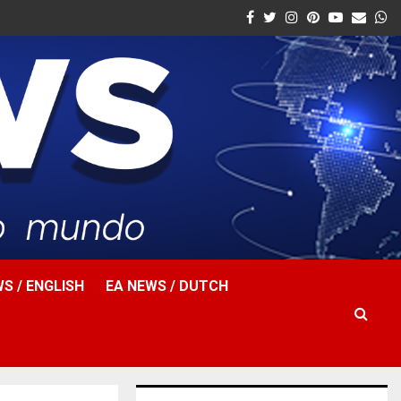
Facebook
Twitter
Instagram
Pinterest
Youtube
Email
W
S / ENGLISH
EA NEWS / DUTCH