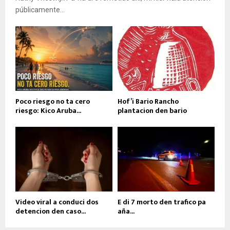
públicamente...
Poco riesgo no ta cero
Hof’i Bario Rancho
riesgo: Kico Aruba...
plantacion den bario
Video viral a conduci dos
E di 7 morto den trafico pa
detencion den caso...
aña...