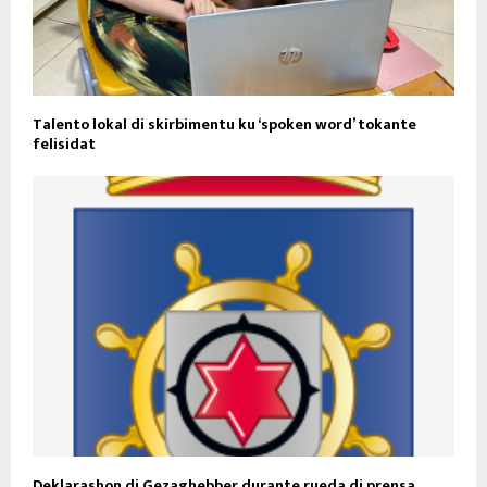
Talento lokal di skirbimentu ku ‘spoken word’ tokante
felisidat
Deklarashon di Gezaghebber durante rueda di prensa