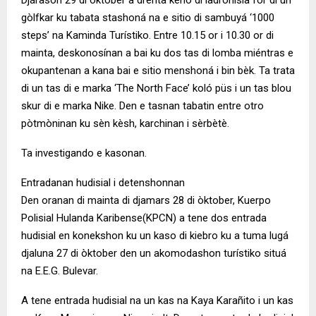
Djárason 29 di òktober a drenta keho di ladronisia for di un
gòlfkar ku tabata stashoná na e sitio di sambuyá ‘1000
steps’ na Kaminda Turístiko. Entre 10.15 or i 10.30 or di
mainta, deskonosínan a bai ku dos tas di lomba miéntras e
okupantenan a kana bai e sitio menshoná i bin bèk. Ta trata
di un tas di e marka ‘The North Face’ koló püs i un tas blou
skur di e marka Nike. Den e tasnan tabatin entre otro
pòtmòninan ku sèn kèsh, karchinan i sèrbètè.
Ta investigando e kasonan.
Entradanan hudisial i detenshonnan
Den oranan di mainta di djamars 28 di òktober, Kuerpo
Polisial Hulanda Karibense(KPCN) a tene dos entrada
hudisial en konekshon ku un kaso di kiebro ku a tuma lugá
djaluna 27 di òktober den un akomodashon turístiko situá
na E.E.G. Bulevar.
A tene entrada hudisial na un kas na Kaya Karañito i un kas