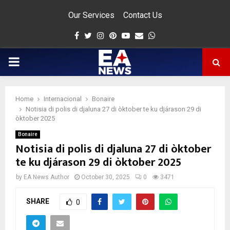
Our Services
Contact Us
Facebook
Twitter
Instagram
Pinterest
Youtube
Email
Whatsapp
PRIMARY
MENU
Home
Internacional
Bonaire
app
Notisia di polis di djaluna 27 di òktober te ku djárason 29 di
òktober 2025
Bonaire
Notisia di polis di djaluna 27 di òktober
te ku djárason 29 di òktober 2025
by
EA News Author
October 30, 2025
0
3471
SHARE
0