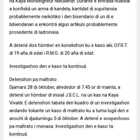
na Kaya Monseigneur Nieuwindt. Durante e entrada hudisial
a konfiská un arma di kandela, kantidat di supstansia
probablemente narkótiko i den bisendario di un di e
bibiendanan a enkontrá algun artíkulo probablemente
prosedente di ladronisia.
A detené dos hòmber en konekshon ku e kaso aki; O.F.R.T.
di 19 aña di edat i R.M.G. di 20 aña di edat.
Investigashon den e kaso ta kontinuá.
Detenshon pa maltrato
Djamars 28 di òktober, alrededor di 7.45 or di mainta, a
detené un hòmber di inisial J.S.C.L. na un kas na Kaya
Vivaldi. E detenshon tabata den kuadro di un investigashon
andando tokante un kaso di maltrato ku a tuma lugá den e
anochi di djadumingu 5 di òktober. A detené e sospechoso
pa maltrato i menasa. Investigashon den e kaso ta
kontinuá.