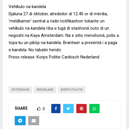
Vehíkulo na kandela
Djaluna 27 di òktober, alrededor di 12.40 or di mèrdia,
‘meldkamer’ sentral a risibí notifikashon tokante un
vehíkulo na kandela riba e lugá di stashoná outo di un
negoshi na Kaya Amsterdam. Na e sitio menshoná, polis a
topa ku un pikòp na kandela. Brantwer a presentá i a paga
e kandela. No tabatin herido.
Press release: Korps Politie Caribisch Nederland
DETENSHON
NEDERLAND
KORPS POLITIE
SHARE
0