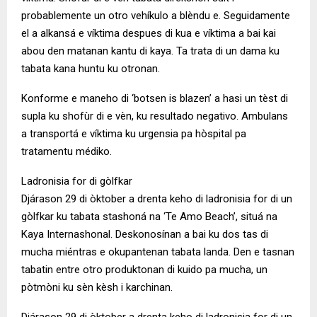
probablemente un otro vehíkulo a blèndu e. Seguidamente
el a alkansá e víktima despues di kua e víktima a bai kai
abou den matanan kantu di kaya. Ta trata di un dama ku
tabata kana huntu ku otronan.
Konforme e maneho di ‘botsen is blazen’ a hasi un tèst di
supla ku shofùr di e vèn, ku resultado negativo. Ambulans
a transportá e víktima ku urgensia pa hòspital pa
tratamentu médiko.
Ladronisia for di gòlfkar
Djárason 29 di òktober a drenta keho di ladronisia for di un
gòlfkar ku tabata stashoná na ‘Te Amo Beach’, situá na
Kaya Internashonal. Deskonosínan a bai ku dos tas di
mucha miéntras e okupantenan tabata landa. Den e tasnan
tabatin entre otro produktonan di kuido pa mucha, un
pòtmòni ku sèn kèsh i karchinan.