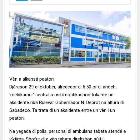
Vèn a alkansá peaton
Djárason 29 di òktober, alrededor di 6.50 or di anochi,
‘meldkamer’ sentral a risibí notifikashon tokante un
aksidente riba Bulevar Gobernador N. Debrot na altura di
Sabadeco. Ta trata di un aksidente entre un vèn i un
peaton.
Na yegada di polis, personal di ambulans tabata atendé e
víktima. Shofur di e vèn tabata direkshon sùit i