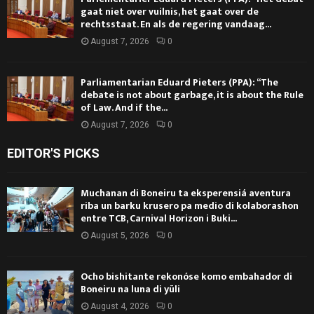
gaat niet over vuilnis, het gaat over de
rechtsstaat. En als de regering vandaag...
August 7, 2026
0
Parliamentarian Eduard Pieters (PPA): “The
debate is not about garbage, it is about the Rule
of Law. And if the...
August 7, 2026
0
EDITOR'S PICKS
Muchanan di Boneiru ta eksperensiá aventura
riba un barku krusero pa medio di kolaborashon
entre TCB, Carnival Horizon i Buki...
August 5, 2026
0
Ocho bishitante rekonóse komo embahador di
Boneiru na luna di yüli
August 4, 2026
0