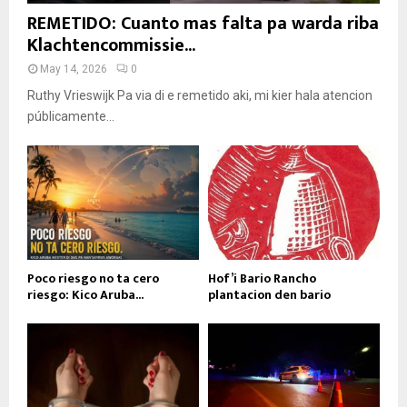
REMETIDO: Cuanto mas falta pa warda riba
Klachtencommissie...
May 14, 2026
0
Ruthy Vrieswijk Pa via di e remetido aki, mi kier hala atencion
públicamente...
Poco riesgo no ta cero
Hof’i Bario Rancho
riesgo: Kico Aruba...
plantacion den bario