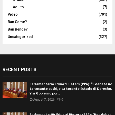
Adulto
(7)
Video
(791)
Ban Come?
(2)
Ban Bende?
(3)
Uncategorized
(327)
RECENT POSTS
Parlamentario Eduard Pieters (PPA): “E debate no
ta tocante sushi, e ta tocante Estado di Derecho.
Y si Gobierno por...
August 7, 2026
0
Parlementariër Eduard Pieters (PPA): “Het debat