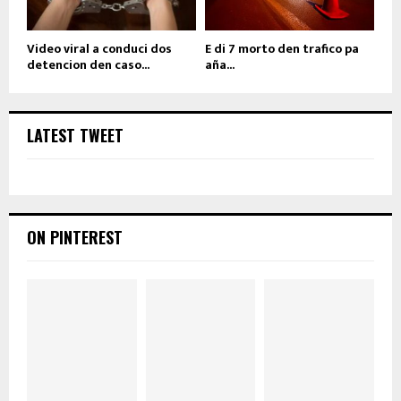
Video viral a conduci dos
E di 7 morto den trafico pa
detencion den caso...
aña...
LATEST TWEET
ON PINTEREST