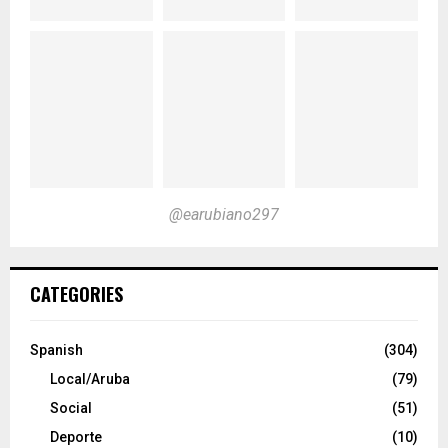
@earubiano297
CATEGORIES
Spanish
(304)
Local/Aruba
(79)
Social
(51)
Deporte
(10)