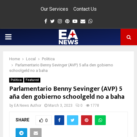
Our Services
Contact Us
Facebook
Twitter
Instagram
Pinterest
Youtube
Email
Whatsapp
PRIMARY
MENU
Home
Local
Politica
app
Parlamentario Benny Sevinger (AVP) 5 aña den gobierno
schoolgeld no a baha
Politica
Featured
Parlamentario Benny Sevinger (AVP) 5
aña den gobierno schoolgeld no a baha
by
EA News Author
March 3, 2023
0
1778
SHARE
0