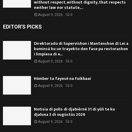
without respect, without dignity, that respects
neither law nor statute,...
August 9, 2026
0
EDITOR'S PICKS
Direktorado di Supervishon i Mantenshon di Lei a
kuminsá ku un trayekto den fase pa restorashon
i limpiesa di e...
August 9, 2026
0
Hòmber ta fayesé na Fuikbaai
August 9, 2026
0
Notisia di polis di djabièrnè 31 di yüli te ku
djaluna 3 di ougùstùs 2026
August 9, 2026
0