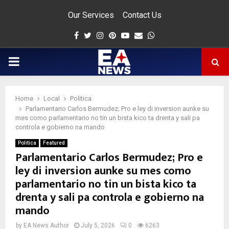
Our Services
Contact Us
Facebook
Twitter
Instagram
Pinterest
Youtube
Email
Whatsapp
PRIMARY
MENU
Home
Local
Politica
app
Parlamentario Carlos Bermudez; Pro e ley di inversion aunke su
mes como parlamentario no tin un bista kico ta drenta y sali pa
controla e gobierno na mando
Politica
Featured
Parlamentario Carlos Bermudez; Pro e
ley di inversion aunke su mes como
parlamentario no tin un bista kico ta
drenta y sali pa controla e gobierno na
mando
by
EA News Author
July 5, 2026
0
6263