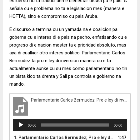
esfuerso no ta traduci den e bienestar desea pa e pais. A
señala cu e problema no ta e legislacion mes (manera e
HOFTA), sino e compromiso cu pais Aruba.
E discurso a termina cu un yamada na e coalicion pa
goberna cu e interes di e pais na pecho, enfatisando cu e
progreso di e nacion mester ta e prioridad absoluto, mas
aya di cualkier otro interes politico. Parlamentario Carlos
Bermudez ta pro e ley di inversion manera cu e ta
actualmente aunke cu su mes como parlamentario no tin
un bista kico ta drenta y Sali pa controla e gobierno na
mando.
Parlamentario Carlos Bermudez; Pro e ley di inversion aunke su mes como parlamentario no tin un bista kico ta drenta y sali pa controla e gobierno na mando
A
00:00
00:00
u
d
1.
Parlamentario Carlos Bermudez; Pro e ley di inversion aunke su mes como parlamentario no tin un bista kico ta drenta y sali pa controla e gobierno na mando
1:47