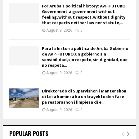
For Aruba’s political history: AVP-FUTURO
Government, a government without
feeling, without respect, without dignity,
that respects neither law nor statute,...
August 9, 2026
0
Para la historia política de Aruba Gobierno
de AVP-FUTURO, un gobierno sin
sensibilidad, sin respeto, sin dignidad, que
no respeta...
August 9, 2026
0
Direktorado di Supervishon i Mantenshon
di Lei a kuminsá ku un trayekto den fase
pa restorashon i limpiesa di e...
August 9, 2026
0
POPULAR POSTS