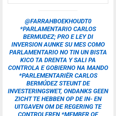
i
o
P
l
@FARRAHBOEKHOUDT0
a
*PARLAMENTARIO CARLOS
y
e
BERMUDEZ; PRO E LEY DI
r
INVERSION AUNKE SU MES COMO
PARLAMENTARIO NO TIN UN BISTA
KICO TA DRENTA Y SALI PA
CONTROLA E GOBIERNO NA MANDO
*PARLEMENTARIËR CARLOS
BERMÚDEZ STEUNT DE
INVESTERINGSWET, ONDANKS GEEN
ZICHT TE HEBBEN OP DE IN- EN
UITGAVEN OM DE REGERING TE
CONTROLEREN *MEMBER OF