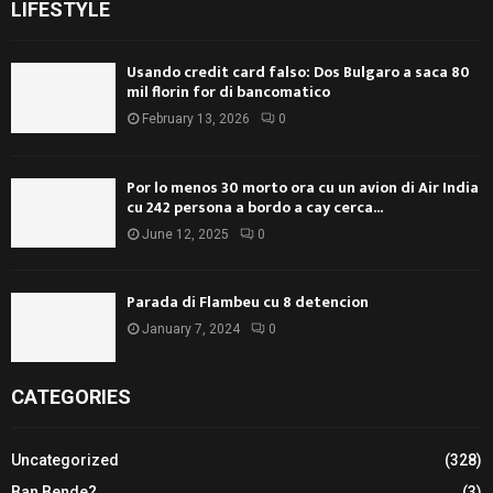
LIFESTYLE
Usando credit card falso: Dos Bulgaro a saca 80
mil florin for di bancomatico
February 13, 2026
0
Por lo menos 30 morto ora cu un avion di Air India
cu 242 persona a bordo a cay cerca...
June 12, 2025
0
Parada di Flambeu cu 8 detencion
January 7, 2024
0
CATEGORIES
Uncategorized
(328)
Ban Bende?
(3)