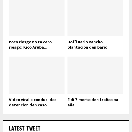
Poco riesgo no ta cero
Hof’i Bario Rancho
riesgo: Kico Aruba...
plantacion den bario
Video viral a conduci dos
E di 7 morto den trafico pa
detencion den caso...
aña...
LATEST TWEET