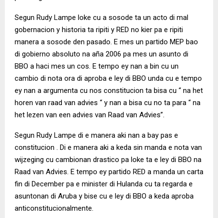
Segun Rudy Lampe loke cu a sosode ta un acto di mal
gobernacion y historia ta ripiti y RED no kier pa e ripiti
manera a sosode den pasado. E mes un partido MEP bao
di gobierno absoluto na aña 2006 pa mes un asunto di
BBO a haci mes un cos. E tempo ey nan a bin cu un
cambio di nota ora di aproba e ley di BBO unda cu e tempo
ey nan a argumenta cu nos constitucion ta bisa cu “ na het
horen van raad van advies “ y nan a bisa cu no ta para “ na
het lezen van een advies van Raad van Advies”.
Segun Rudy Lampe di e manera aki nan a bay pas e
constitucion . Di e manera aki a keda sin manda e nota van
wijzeging cu cambionan drastico pa loke ta e ley di BBO na
Raad van Advies. E tempo ey partido RED a manda un carta
fin di December pa e minister di Hulanda cu ta regarda e
asuntonan di Aruba y bise cu e ley di BBO a keda aproba
anticonstitucionalmente.