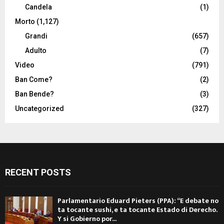
Candela
(1)
Morto
(1,127)
Grandi
(657)
Adulto
(7)
Video
(791)
Ban Come?
(2)
Ban Bende?
(3)
Uncategorized
(327)
RECENT POSTS
Parlamentario Eduard Pieters (PPA): “E debate no
ta tocante sushi, e ta tocante Estado di Derecho.
Y si Gobierno por...