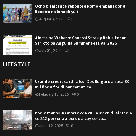
Ocho bishitante rekonóse komo embahador di
Boneiru na luna di yüli
August 4, 2026
0
Alerta pa Viahero: Control Strak y Rekisitonan
Strikto pa Anguilla Summer Festival 2026
July 31, 2026
0
LIFESTYLE
Usando credit card falso: Dos Bulgaro a saca 80
mil florin for di bancomatico
February 13, 2026
0
Por lo menos 30 morto ora cu un avion di Air India
cu 242 persona a bordo a cay cerca...
June 12, 2025
0