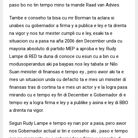
paso bo no tin tempo mino ta mande Raad van Advies.
Tambe e conseho ta bisa cu mr Borman ta aclara si
unabes cu gobernador a firma y a publica e ley e ta drenta
na vigor y nos tur mester cumpli cu e ley, esaki ta e
situacion cu a pasa na aña 2006 den December unda cu
mayoria absoluto di partido MEP a aproba e ley. Rudy
Lampe di RED ta duna di conoce cu esun cu a bin cu e
modusoperandus aki pa baypas nos ley tabata sr Nilo
Suan minister di finansas e tempo ey , pero awor aki ta e
mes un situacion unda cu defacto ta e mes un minister di
finansas tras di cortina ta e mes un actor y e la logra pasa
mirando cu e tempo ey fin di December e Gobernador di e
tempo ey a logra firma e ley y a publike y asina e ley di BBO
a drenta na vigor.
Segun Rudy Lampe e tempo ey nan por a pasa, pero awor
nos Gobernador actual si tin e conseho aki , paso e tempo