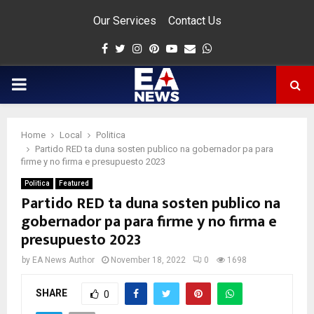
Our Services
Contact Us
Facebook
Twitter
Instagram
Pinterest
Youtube
Email
Whatsapp
PRIMARY
MENU
Home
Local
Politica
app
Partido RED ta duna sosten publico na gobernador pa para
firme y no firma e presupuesto 2023
Politica
Featured
Partido RED ta duna sosten publico na
gobernador pa para firme y no firma e
presupuesto 2023
by
EA News Author
November 18, 2022
0
1698
SHARE
0