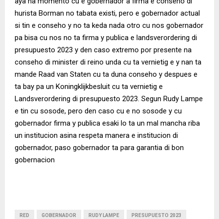
aya na momento cu e gobernador a firma e conseho di
hurista Borman no tabata existi, pero e gobernador actual
si tin e conseho y no ta keda nada otro cu nos gobernador
pa bisa cu nos no ta firma y publica e landsverordering di
presupuesto 2023 y den caso extremo por presente na
conseho di minister di reino unda cu ta vernietig e y nan ta
mande Raad van Staten cu ta duna conseho y despues e
ta bay pa un Koningklijkbesluit cu ta vernietig e
Landsverordering di presupuesto 2023. Segun Rudy Lampe
e tin cu sosode, pero den caso cu e no sosode y cu
gobernador firma y publica esaki lo ta un mal mancha riba
un institucion asina respeta manera e institucion di
gobernador, paso gobernador ta para garantia di bon
gobernacion
RED
GOBERNADOR
RUDY LAMPE
PRESUPUESTO 2023