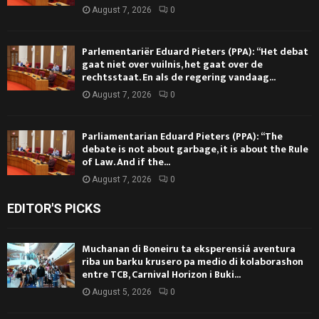
August 7, 2026
0
Parlementariër Eduard Pieters (PPA): “Het debat
gaat niet over vuilnis, het gaat over de
rechtsstaat. En als de regering vandaag...
August 7, 2026
0
Parliamentarian Eduard Pieters (PPA): “The
debate is not about garbage, it is about the Rule
of Law. And if the...
August 7, 2026
0
EDITOR'S PICKS
Muchanan di Boneiru ta eksperensiá aventura
riba un barku krusero pa medio di kolaborashon
entre TCB, Carnival Horizon i Buki...
August 5, 2026
0