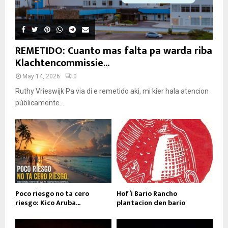
REMETIDO: Cuanto mas falta pa warda riba
Klachtencommissie...
May 14, 2026
0
Ruthy Vrieswijk Pa via di e remetido aki, mi kier hala atencion
públicamente...
Poco riesgo no ta cero
Hof’i Bario Rancho
riesgo: Kico Aruba...
plantacion den bario