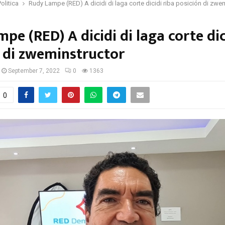
Politica
Rudy Lampe (RED) A dicidi di laga corte dicidi riba posición di zwe
pe (RED) A dicidi di laga corte dic
 di zweminstructor
September 7, 2022
0
1363
0