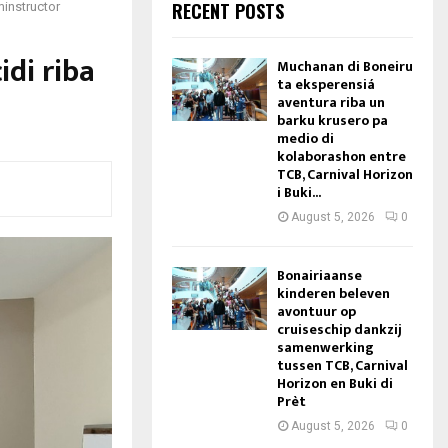
RECENT POSTS
minstructor
idi riba
Muchanan di Boneiru
ta eksperensiá
aventura riba un
barku krusero pa
medio di
kolaborashon entre
TCB, Carnival Horizon
i Buki...
August 5, 2026
0
Bonairiaanse
kinderen beleven
avontuur op
cruiseschip dankzij
samenwerking
tussen TCB, Carnival
Horizon en Buki di
Prèt
August 5, 2026
0