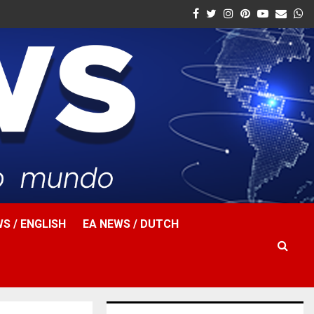
Facebook
Twitter
Instagram
Pinterest
Youtube
Email
W
S / ENGLISH
EA NEWS / DUTCH