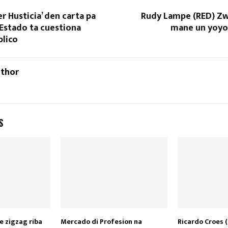
r Husticia’ den carta pa
Rudy Lampe (RED) Z
 Estado ta cuestiona
mane un yoyo 
blico
uthor
S
e zigzag riba
Mercado di Profesion na
Ricardo Croes 