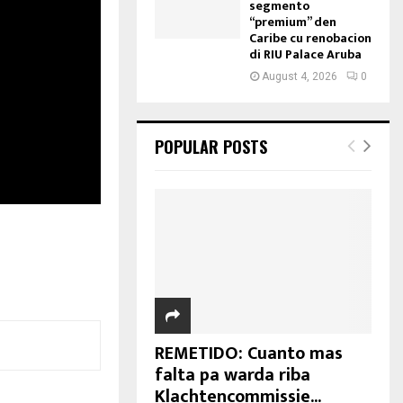
segmento
“premium” den
Caribe cu renobacion
di RIU Palace Aruba
August 4, 2026
0
POPULAR POSTS
REMETIDO: Cuanto mas
falta pa warda riba
Klachtencommissie...