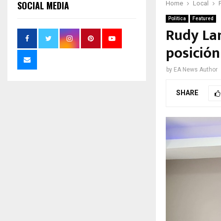
SOCIAL MEDIA
Home
Local
Politica
Featured
Rudy Lam
posición
by
EA News Author
SHARE