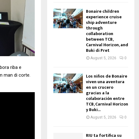
Bonaire children
experience cruise
ship adventure
through
collaboration
between TCB,
Carnival Horizon, and
Buki di Pret
August 5, 2026
0
bora riba e
n man di corte.
Los niños de Bonaire
viven una aventura
en un crucero
gracias a la
colaboración entre
TCB, Carnival Horizon
y Buki...
August 5, 2026
0
RIU ta fortifica su