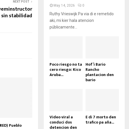
NEXT POST
May 14, 2026
0
weminstructor
sin stabilidad
Ruthy Vrieswijk Pa via di e remetido
aki, mi kier hala atencion
públicamente...
Poco riesgo no ta
Hof’i Bario
cero riesgo: Kico
Rancho
Aruba...
plantacion den
bario
Video viral a
E di 7 morto den
conduci dos
trafico pa aña...
(RED) Pueblo
detencion den