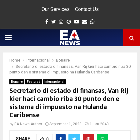
Our Services
Contact Us
Facebook
Twitter
Instagram
Pinterest
Youtube
Email
Whatsapp
PRIMARY
MENU
Home
Internacional
Bonaire
app
Secretario di estado di finansas, Van Rij kier haci cambio riba 30
punto den e sistema di impuesto na Hulanda Caribense
Bonaire
Featured
Internacional
Secretario di estado di finansas, Van Rij
kier haci cambio riba 30 punto den e
sistema di impuesto na Hulanda
Caribense
by
EA News Author
September 1, 2023
1
2040
SHARE
0