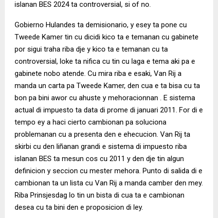
islanan BES 2024 ta controversial, si of no.
Gobierno Hulandes ta demisionario, y esey ta pone cu
Tweede Kamer tin cu dicidi kico ta e temanan cu gabinete
por sigui traha riba dje y kico ta e temanan cu ta
controversial, loke ta nifica cu tin cu laga e tema aki pa e
gabinete nobo atende. Cu mira riba e esaki, Van Rij a
manda un carta pa Tweede Kamer, den cua e ta bisa cu ta
bon pa bini awor cu ahuste y mehoracionnan . E sistema
actual di impuesto ta data di prome di januari 2011. For di e
tempo ey a haci cierto cambionan pa soluciona
problemanan cu a presenta den e ehecucion. Van Rij ta
skirbi cu den liñanan grandi e sistema di impuesto riba
islanan BES ta mesun cos cu 2011 y den dje tin algun
definicion y seccion cu mester mehora. Punto di salida di e
cambionan ta un lista cu Van Rij a manda camber den mey.
Riba Prinsjesdag lo tin un bista di cua ta e cambionan
desea cu ta bini den e proposicion di ley.