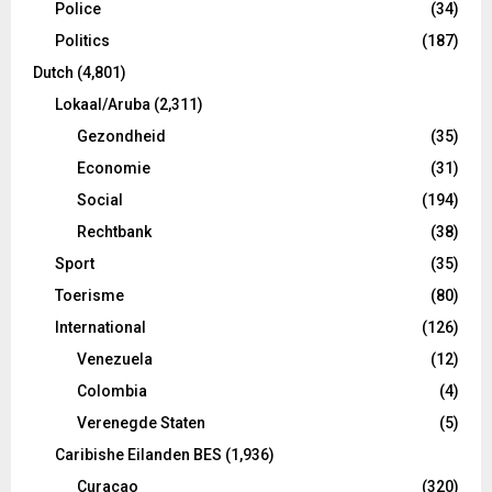
Police
(34)
Politics
(187)
Dutch
(4,801)
Lokaal/Aruba
(2,311)
Gezondheid
(35)
Economie
(31)
Social
(194)
Rechtbank
(38)
Sport
(35)
Toerisme
(80)
International
(126)
Venezuela
(12)
Colombia
(4)
Verenegde Staten
(5)
Caribishe Eilanden BES
(1,936)
Curacao
(320)