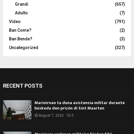
Grandi
(657)
Adulto
(7)
Video
(791)
Ban Come?
(2)
Ban Bende?
(3)
Uncategorized
(327)
RECENT POSTS
Marinirnan ta duna asistensia militar durante
búskeda den prizòn di Sint Maarten
August 7, 2026
0