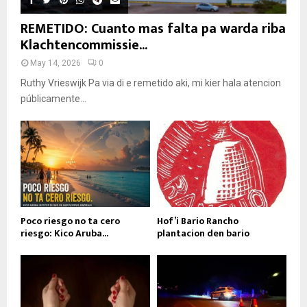
REMETIDO: Cuanto mas falta pa warda riba
Klachtencommissie...
May 14, 2026
0
Ruthy Vrieswijk Pa via di e remetido aki, mi kier hala atencion
públicamente...
Poco riesgo no ta cero
Hof’i Bario Rancho
riesgo: Kico Aruba...
plantacion den bario