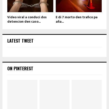
Video viral a conduci dos
E di 7 morto den trafico pa
detencion den caso...
aña...
LATEST TWEET
ON PINTEREST