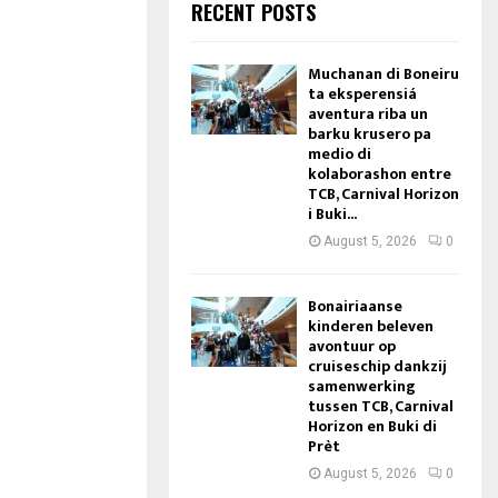
RECENT POSTS
Muchanan di Boneiru
ta eksperensiá
aventura riba un
barku krusero pa
medio di
kolaborashon entre
TCB, Carnival Horizon
i Buki...
August 5, 2026
0
Bonairiaanse
kinderen beleven
avontuur op
cruiseschip dankzij
samenwerking
tussen TCB, Carnival
Horizon en Buki di
Prèt
August 5, 2026
0