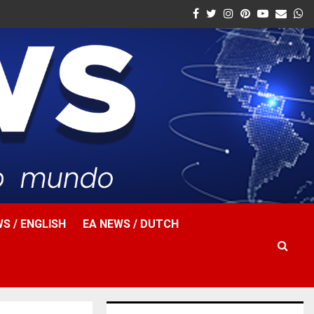
Facebook
Twitter
Instagram
Pinterest
Youtube
Email
W
S / ENGLISH
EA NEWS / DUTCH