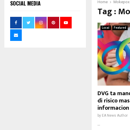
SOCIAL MEDIA
Home
Mokepox
Tag : M
Local
Featured
DVG ta mand
di risico ma
informacion
by
EA News Author
...