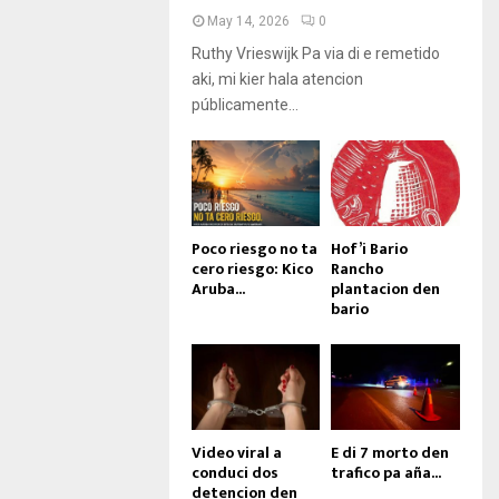
May 14, 2026
0
Ruthy Vrieswijk Pa via di e remetido
aki, mi kier hala atencion
públicamente...
Poco riesgo no ta
Hof’i Bario
cero riesgo: Kico
Rancho
Aruba...
plantacion den
bario
Video viral a
E di 7 morto den
conduci dos
trafico pa aña...
detencion den