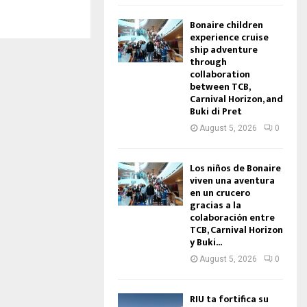
Bonaire children
experience cruise
ship adventure
through
collaboration
between TCB,
Carnival Horizon, and
Buki di Pret
August 5, 2026
0
Los niños de Bonaire
viven una aventura
en un crucero
gracias a la
colaboración entre
TCB, Carnival Horizon
y Buki...
August 5, 2026
0
RIU ta fortifica su