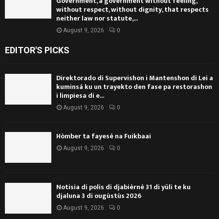
Government, a government without feeling,
without respect, without dignity, that respects
neither law nor statute,...
August 9, 2026
0
EDITOR'S PICKS
Direktorado di Supervishon i Mantenshon di Lei a
kuminsá ku un trayekto den fase pa restorashon
i limpiesa di e...
August 9, 2026
0
Hòmber ta fayesé na Fuikbaai
August 9, 2026
0
Notisia di polis di djabièrnè 31 di yüli te ku
djaluna 3 di ougùstùs 2026
August 9, 2026
0