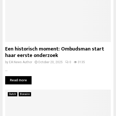
Een historisch moment: Ombudsman start
haar eerste onderzoek
by
EA News Author
October 20, 2025
0
3135
...
Read more
Dutch
Bonaire