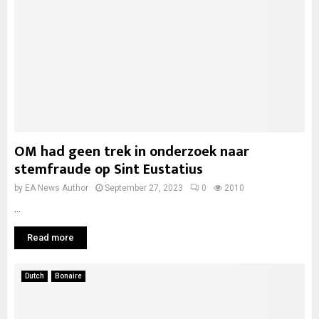
OM had geen trek in onderzoek naar
stemfraude op Sint Eustatius
by
EA News Author
September 27, 2023
0
2010
...
Read more
Dutch
Bonaire