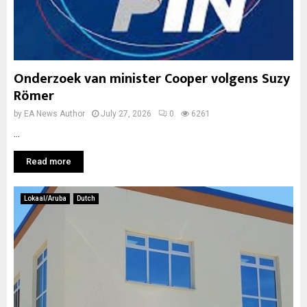
Onderzoek van minister Cooper volgens Suzy
Römer
by
EA News Author
July 27, 2026
0
6261
...
Read more
Lokaal/Aruba
Dutch