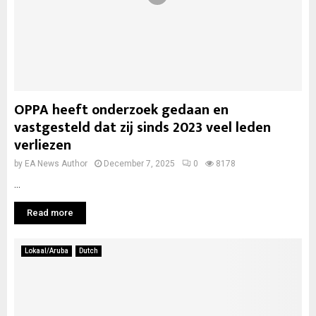
OPPA heeft onderzoek gedaan en
vastgesteld dat zij sinds 2023 veel leden
verliezen
by
EA News Author
December 7, 2025
0
8178
...
Read more
Lokaal/Aruba
Dutch