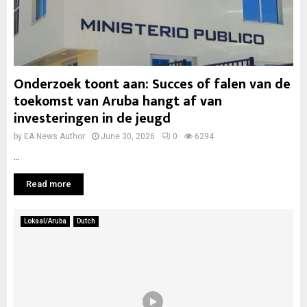
Onderzoek toont aan: Succes of falen van de
toekomst van Aruba hangt af van
investeringen in de jeugd
by
EA News Author
June 30, 2026
0
6294
...
Read more
Lokaal/Aruba
Dutch