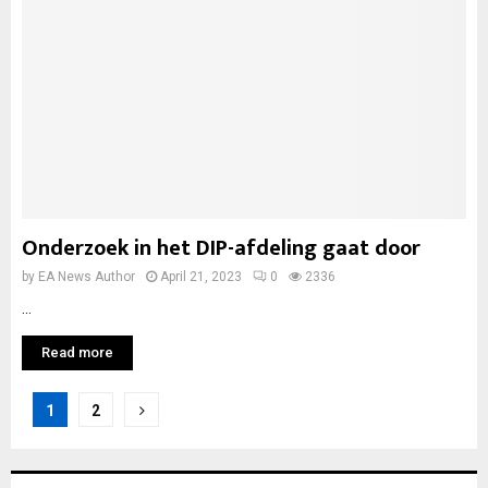
Onderzoek in het DIP-afdeling gaat door
by
EA News Author
April 21, 2023
0
2336
...
Read more
Posts
1
2
pagination