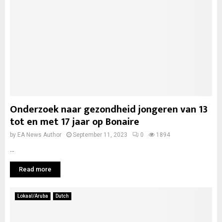
Onderzoek naar gezondheid jongeren van 13
tot en met 17 jaar op Bonaire
by
EA News Author
September 11, 2023
0
1894
...
Read more
Lokaal/Aruba
Dutch