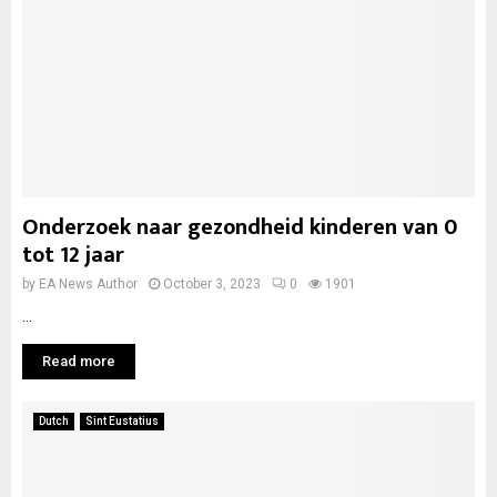
Onderzoek naar gezondheid kinderen van 0
tot 12 jaar
by
EA News Author
October 3, 2023
0
1901
...
Read more
Dutch
Sint Eustatius