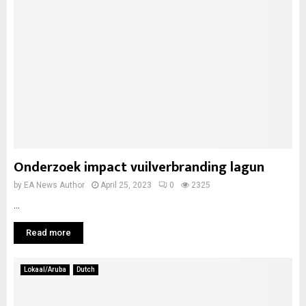
Onderzoek impact vuilverbranding lagun
by
EA News Author
April 25, 2023
0
2325
...
Read more
Lokaal/Aruba
Dutch