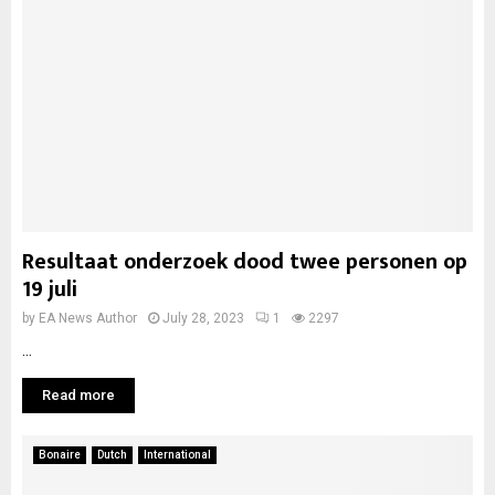
Resultaat onderzoek dood twee personen op
19 juli
by
EA News Author
July 28, 2023
1
2297
...
Read more
Bonaire
Dutch
International