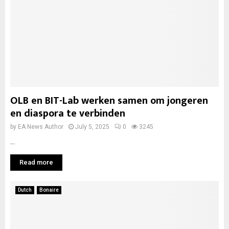
OLB en BIT-Lab werken samen om jongeren
en diaspora te verbinden
by
EA News Author
July 5, 2025
0
3245
...
Read more
Dutch
Bonaire