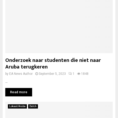
Onderzoek naar studenten die niet naar
Aruba terugkeren
by
EA News Author
September 5, 2023
1
1848
...
Read more
Lokaal/Aruba
Dutch