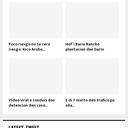
Poco riesgo no ta cero
Hof’i Bario Rancho
riesgo: Kico Aruba...
plantacion den bario
Video viral a conduci dos
E di 7 morto den trafico pa
detencion den caso...
aña...
LATEST TWEET