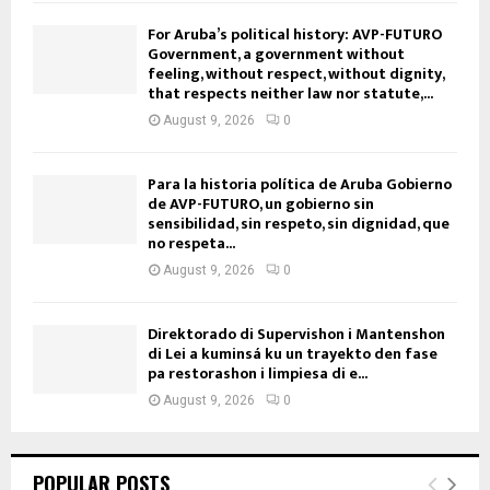
For Aruba’s political history: AVP-FUTURO
Government, a government without
feeling, without respect, without dignity,
that respects neither law nor statute,...
August 9, 2026
0
Para la historia política de Aruba Gobierno
de AVP-FUTURO, un gobierno sin
sensibilidad, sin respeto, sin dignidad, que
no respeta...
August 9, 2026
0
Direktorado di Supervishon i Mantenshon
di Lei a kuminsá ku un trayekto den fase
pa restorashon i limpiesa di e...
August 9, 2026
0
POPULAR POSTS