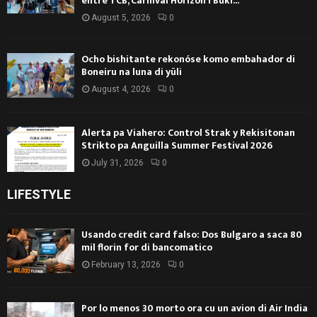
entre TCB, Carnival Horizon i Buki...
August 5, 2026
0
Ocho bishitante rekonóse komo embahador di
Boneiru na luna di yüli
August 4, 2026
0
Alerta pa Viahero: Control Strak y Rekisitonan
Strikto pa Anguilla Summer Festival 2026
July 31, 2026
0
LIFESTYLE
Usando credit card falso: Dos Bulgaro a saca 80
mil florin for di bancomatico
February 13, 2026
0
Por lo menos 30 morto ora cu un avion di Air India