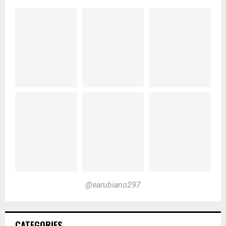
@earubiano297
CATEGORIES