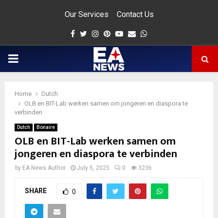
Our Services
Contact Us
Facebook
Twitter
Instagram
Pinterest
Youtube
Email
Whatsapp
PRIMARY
MENU
Home
Dutch
app
OLB en BIT-Lab werken samen om jongeren en diaspora te
verbinden
Dutch
Bonaire
OLB en BIT-Lab werken samen om
jongeren en diaspora te verbinden
by
EA News Author
July 5, 2025
0
3236
SHARE
0