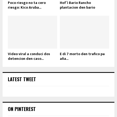
Poco riesgo no ta cero
Hof’i Bario Rancho
riesgo: Kico Aruba...
plantacion den bario
Video viral a conduci dos
E di 7 morto den trafico pa
detencion den caso...
aña...
LATEST TWEET
ON PINTEREST