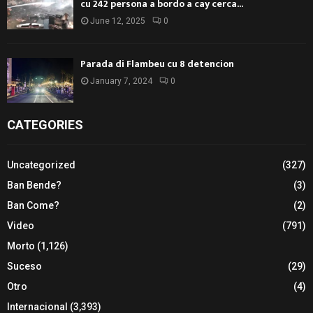
cu 242 persona a bordo a cay cerca...
June 12, 2025
0
Parada di Flambeu cu 8 detencion
January 7, 2024
0
CATEGORIES
Uncategorized
(327)
Ban Bende?
(3)
Ban Come?
(2)
Video
(791)
Morto
(1,126)
Suceso
(29)
Otro
(4)
Internacional
(3,393)