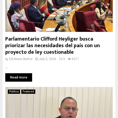
Parlamentario Clifford Heyliger busca
priorizar las necesidades del país con un
proyecto de ley cuestionable
by
EA News Author
July 5, 2026
0
6311
...
Read more
Politica
Featured