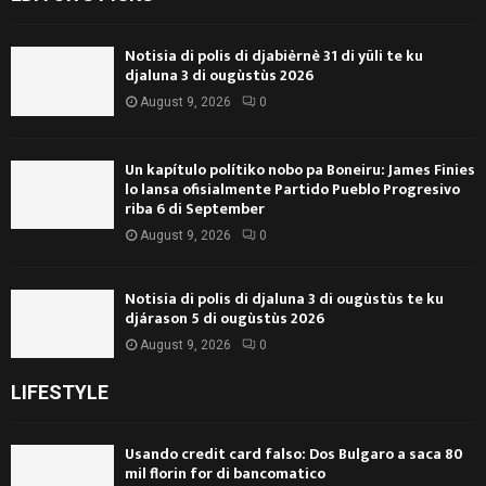
Notisia di polis di djabièrnè 31 di yüli te ku
djaluna 3 di ougùstùs 2026
August 9, 2026
0
Un kapítulo polítiko nobo pa Boneiru: James Finies
lo lansa ofisialmente Partido Pueblo Progresivo
riba 6 di September
August 9, 2026
0
Notisia di polis di djaluna 3 di ougùstùs te ku
djárason 5 di ougùstùs 2026
August 9, 2026
0
LIFESTYLE
Usando credit card falso: Dos Bulgaro a saca 80
mil florin for di bancomatico