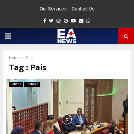
Our Services
Contact Us
Facebook
Twitter
Instagram
Pinterest
Youtube
Email
Whatsapp
PRIMARY
MENU
Home
Pais
Tag : Pais
app
Politica
Featured