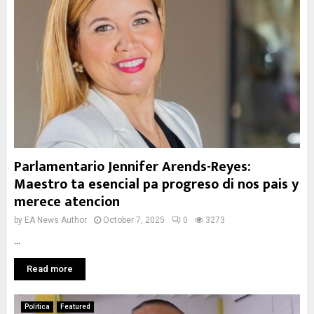
Parlamentario Jennifer Arends-Reyes:
Maestro ta esencial pa progreso di nos pais y
merece atencion
by
EA News Author
October 7, 2025
0
3273
...
Read more
Politica
Featured