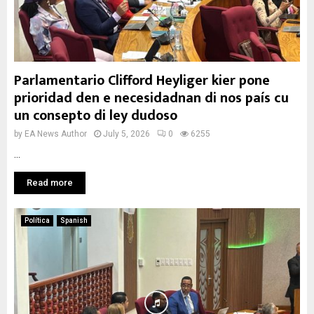
Parlamentario Clifford Heyliger kier pone
prioridad den e necesidadnan di nos país cu
un consepto di ley dudoso
by
EA News Author
July 5, 2026
0
6255
...
Read more
Política
Spanish