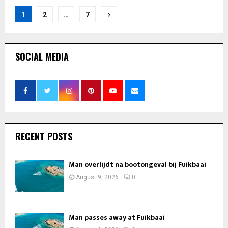
Posts
1
2
…
7
pagination
SOCIAL MEDIA
RECENT POSTS
Man overlijdt na bootongeval bij Fuikbaai
August 9, 2026
0
Man passes away at Fuikbaai