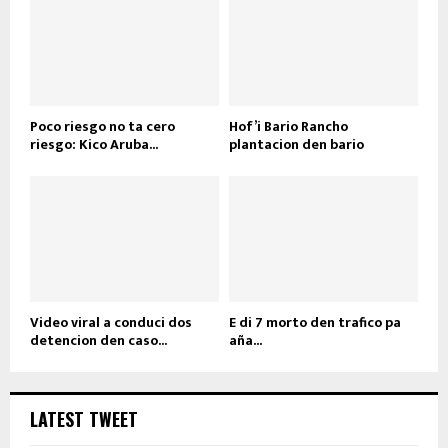
Poco riesgo no ta cero
Hof’i Bario Rancho
riesgo: Kico Aruba...
plantacion den bario
Video viral a conduci dos
E di 7 morto den trafico pa
detencion den caso...
aña...
LATEST TWEET