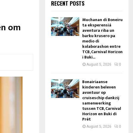
RECENT POSTS
Muchanan di Boneiru
en om
ta eksperensiá
aventura riba un
barku krusero pa
medio di
kolaborashon entre
TCB, Carnival Horizon
i Buki...
August 5, 2026
0
Bonairiaanse
kinderen beleven
avontuur op
cruiseschip dankzij
samenwerking
tussen TCB, Carnival
Horizon en Buki di
Prèt
August 5, 2026
0