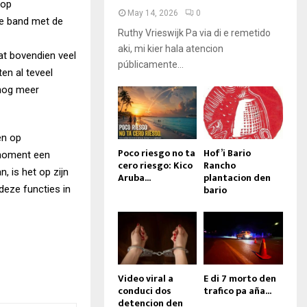
 op
May 14, 2026
0
de band met de
Ruthy Vrieswijk Pa via di e remetido
aki, mi kier hala atencion
at bovendien veel
públicamente...
en al teveel
 nog meer
en op
Poco riesgo no ta
Hof’i Bario
t moment een
cero riesgo: Kico
Rancho
n, is het op zijn
Aruba...
plantacion den
bario
eze functies in
Video viral a
E di 7 morto den
conduci dos
trafico pa aña...
detencion den