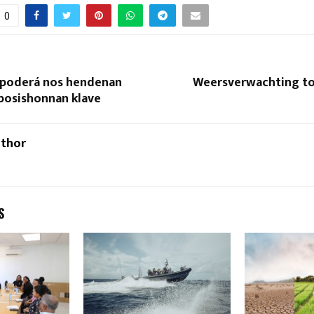
0
mpoderá nos hendenan
Weersverwachting t
 posishonnan klave
uthor
S