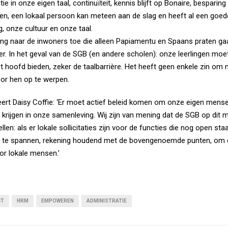
 in onze eigen taal, continuïteit, kennis blijft op Bonaire, besparing
en, een lokaal persoon kan meteen aan de slag en heeft al een goe
, onze cultuur en onze taal.
ng naar de inwoners toe die alleen Papiamentu en Spaans praten ga
er. In het geval van de SGB (en andere scholen): onze leerlingen moet
et hoofd bieden, zeker de taalbarrière. Het heeft geen enkele zin om
oor hen op te werpen.
eert Daisy Coffie: ‘Er moet actief beleid komen om onze eigen mens
te krijgen in onze samenleving. Wij zijn van mening dat de SGB op di
len: als er lokale sollicitaties zijn voor de functies die nog open staa
n te spannen, rekening houdend met de bovengenoemde punten, om d
oor lokale mensen.’
CT
HRM
EMPOWEREN
ADMINISTRATIE