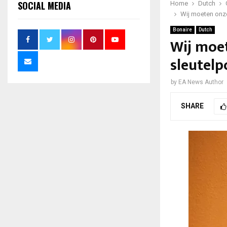
SOCIAL MEDIA
Home
Dutch
Wij moeten onz
Bonaire
Dutch
Wij moe
sleutelp
by
EA News Author
SHARE