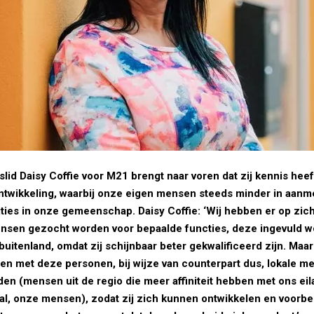
slid Daisy Coffie voor M21 brengt naar voren dat zij kennis he
ntwikkeling, waarbij onze eigen mensen steeds minder in aan
ities in onze gemeenschap. Daisy Coffie: ‘Wij hebben er op zic
nsen gezocht worden voor bepaalde functies, deze ingevuld 
buitenland, omdat zij schijnbaar beter gekwalificeerd zijn. Maa
n met deze personen, bij wijze van counterpart dus, lokale m
en (mensen uit de regio die meer affiniteit hebben met ons ei
aal, onze mensen), zodat zij zich kunnen ontwikkelen en voorb