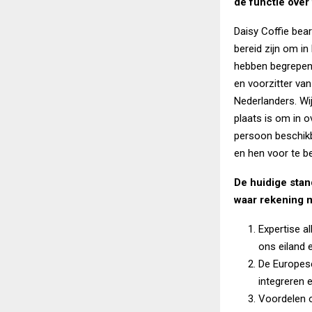
de functie over
Daisy Coffie bea
bereid zijn om in
hebben begrepen 
en voorzitter va
Nederlanders. Wi
plaats is om in 
persoon beschikb
en hen voor te be
De huidige stan
waar rekening 
Expertise al
ons eiland 
De Europese
integreren 
Voordelen o