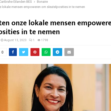
Caribishe Eilanden BES
Bonaire
e lokale mensen empoweren om sleutelposities in te nemen
ten onze lokale mensen empower
osities in te nemen
August 13, 2023
1
1798
0