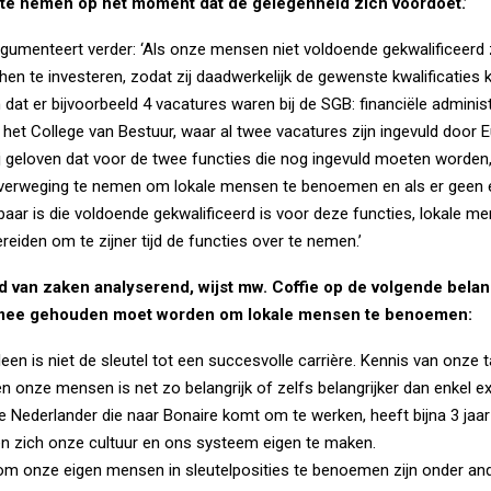
 te nemen op het moment dat de gelegenheid zich voordoet.’
rgumenteert verder: ‘Als onze mensen niet voldoende gekwalificeerd z
 hen te investeren, zodat zij daadwerkelijk de gewenste kwalificaties 
dat er bijvoorbeeld 4 vacatures waren bij de SGB: financiële adminis
n het College van Bestuur, waar al twee vacatures zijn ingevuld door
j geloven dat voor de twee functies die nog ingevuld moeten worden, 
overweging te nemen om lokale mensen te benoemen en als er geen e
aar is die voldoende gekwalificeerd is voor deze functies, lokale m
reiden om te zijner tijd de functies over te nemen.’
d van zaken analyserend, wijst mw. Coffie op de volgende belan
mee gehouden moet worden om lokale mensen te benoemen:
leen is niet de sleutel tot een succesvolle carrière. Kennis van onze t
en onze mensen is net zo belangrijk of zelfs belangrijker dan enkel ex
 Nederlander die naar Bonaire komt om te werken, heeft bijna 3 jaa
en zich onze cultuur en ons systeem eigen te maken.
m onze eigen mensen in sleutelposities te benoemen zijn onder and