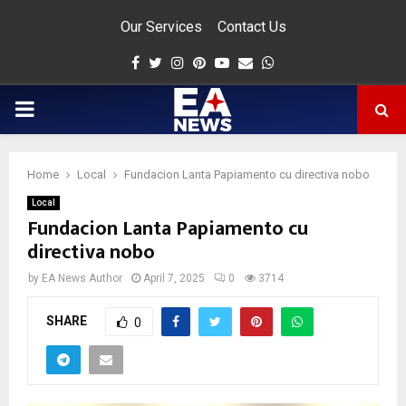
Our Services
Contact Us
Facebook
Twitter
Instagram
Pinterest
Youtube
Email
Whatsapp
PRIMARY
MENU
Home
Local
Fundacion Lanta Papiamento cu directiva nobo
app
Local
Fundacion Lanta Papiamento cu
directiva nobo
by
EA News Author
April 7, 2025
0
3714
SHARE
0