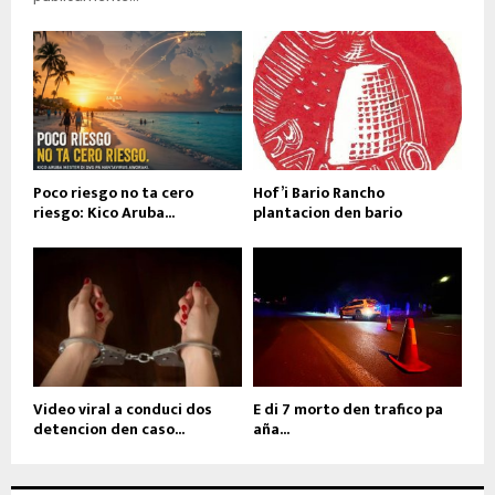
Poco riesgo no ta cero
Hof’i Bario Rancho
riesgo: Kico Aruba...
plantacion den bario
Video viral a conduci dos
E di 7 morto den trafico pa
detencion den caso...
aña...