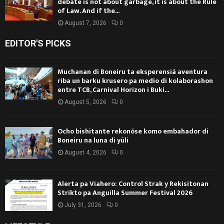
debate is not about garbage, it is about the Rule
of Law. And if the...
August 7, 2026
0
EDITOR'S PICKS
Muchanan di Boneiru ta eksperensiá aventura
riba un barku krusero pa medio di kolaborashon
entre TCB, Carnival Horizon i Buki...
August 5, 2026
0
Ocho bishitante rekonóse komo embahador di
Boneiru na luna di yüli
August 4, 2026
0
Alerta pa Viahero: Control Strak y Rekisitonan
Strikto pa Anguilla Summer Festival 2026
July 31, 2026
0